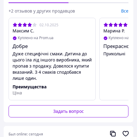
+2 отзывов у других продавцов
Все
02.10.2025
19.
Максим С.
Марина Р.
Куплено на Prom.ua
Куплено на Pro
Добре
Прекрасно
Дуже специфічні смаки. Дитина до
Прикольні
цього їла лід іншого виробника, який
пропав з продажу. Довелося купити
вказаний. З 4 смаків сподобався
лише один.
Преимущества
Ціна
Недостатки
Не має
Задать вопрос
Был online:
сегодня