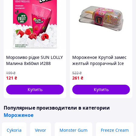
Морозиво рідке SUN LOLLY
Мороженое Крутой замес
Малина 8х60мл И288
желтый прозрачный Ice
Cream T25377 ТМ
199
₴
522
₴
MONSTERGUM
121
₴
261
₴
Купить
Купить
Популярные производители
в категории
Мороженое
Cykoria
Vevor
Monster Gum
Freeze Cream