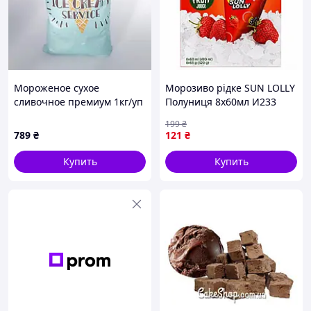
Мороженое сухое
Морозиво рідке SUN LOLLY
сливочное премиум 1кг/уп
Полуниця 8х60мл И233
– 2 шт. Код/Артикул
199
₴
мс00001ёё
789
₴
121
₴
Купить
Купить