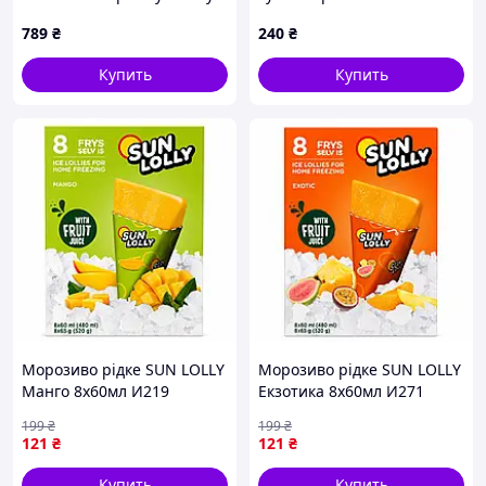
– 2 шт. Код/Артикул
Пломбир, 50 г
789
₴
240
₴
мс00001ёё
Купить
Купить
Морозиво рідке SUN LOLLY
Морозиво рідке SUN LOLLY
Манго 8х60мл И219
Екзотика 8х60мл И271
199
₴
199
₴
121
₴
121
₴
Купить
Купить