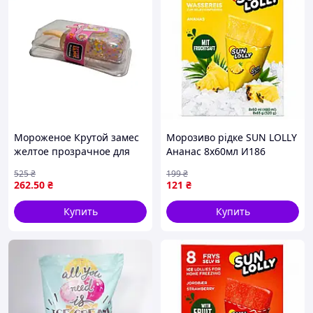
Мороженое Крутой замес
Морозиво рідке SUN LOLLY
желтое прозрачное для
Ананас 8х60мл И186
десертов и сладостей с
525
₴
199
₴
уникальным вкусом
262
.50
₴
121
₴
MONSTERGUM
Купить
Купить