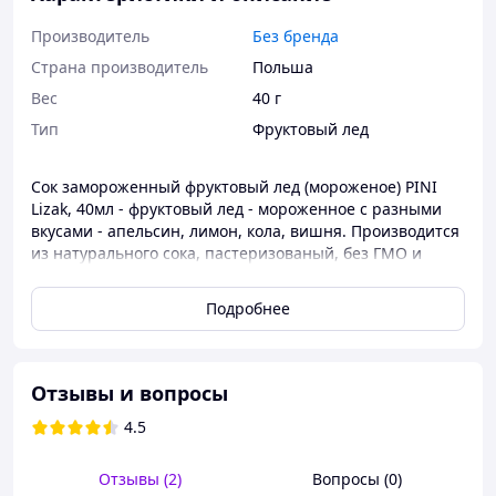
Производитель
Без бренда
Страна производитель
Польша
Вес
40 г
Тип
Фруктовый лед
Сок замороженный фруктовый лед (мороженое) PINI
Lizak, 40мл - фруктовый лед - мороженное с разными
вкусами - апельсин, лимон, кола, вишня. Производится
из натурального сока, пастеризованый, без ГМО и
консервантов. Сок находится в жидком состоянии в
пакетике, перед употреблением необходимо положить
Подробнее
в морозильник до замерзания. Количество в ящику -
120 шт.
Отзывы и вопросы
4.5
Отзывы (2)
Вопросы (0)