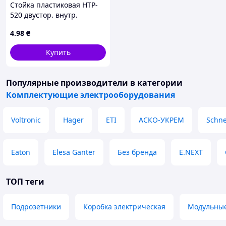
Стойка пластиковая HTP-
520 двустор. внутр.
резьбой М5x20мм
4
.98
₴
Купить
Популярные производители
в категории
Комплектующие электрооборудования
Voltronic
Hager
ETI
АСКО-УКРЕМ
Schne
Eaton
Elesa Ganter
Без бренда
E.NEXT
ТОП теги
Подрозетники
Коробка электрическая
Модульные