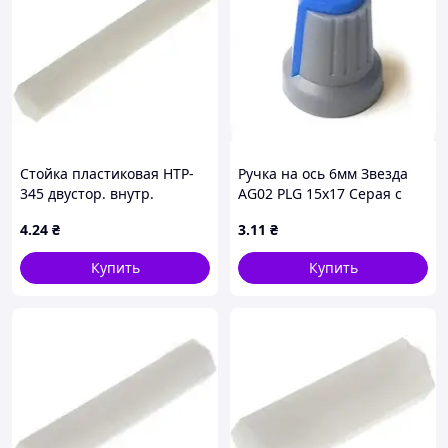
Стойка пластиковая HTP-
Ручка на ось 6мм Звезда
345 двустор. внутр.
AG02 PLG 15x17 Серая с
резьбой М3x45мм
синим указателем
4
.24
₴
3
.11
₴
Купить
Купить