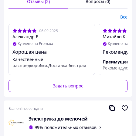
Отзывы (2)
Вопросы (0)
Глубина:
40 мм
Класс защиты IP:
IP55
Тип установки:
Наружный
Все
Тип:
Распределительная коробка
06.09.2025
26.
Александр Б.
Михайло К.
Куплено на Prom.ua
Куплено на Pro
Хорошая цена
Рек
Качественные
Преимуществ
распредкоробки.Доставка быстрая
Рекомен
Задать вопрос
Был online:
сегодня
Электрика до мелочей
99% положительных отзывов