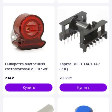
Сыворотка внутренняя
Каркас BH-ETD34-1-14R
светозвуковая ИС "Клип"
(PHL)
DC12V, 85 дБ, пластик, цвет
234
₴
20
.38
₴
красный, 44x43х25мм
Купить
Купить