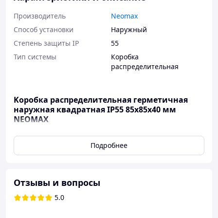
Производитель
Neomax
Способ установки
Наружный
Степень защиты IP
55
Тип системы
Коробка
распределительная
Koробка распределительная герметичная
наружная квадратная IP55 85х85х40 мм
NEOMAX
Герметичная распределительная коробка
Подробнее
предназначена для разветвления кабелей и проводов.
Она подходит для наружного монтажа на стены из
бетона или кирпича, обеспечивая надежную защиту
благодаря степени защиты IP55.
Отзывы и вопросы
Характеристики:
5.0
Высота:
85 мм
Ширина:
85 мм