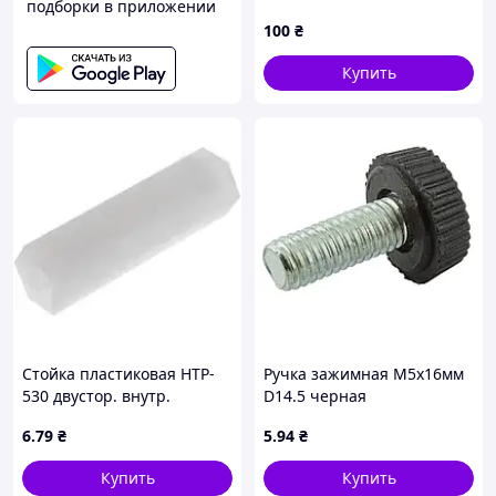
подборки в приложении
акумулятора, мідь 17мм,
100
₴
зелений
Купить
Стойка пластиковая HTP-
Ручка зажимная М5х16мм
530 двустор. внутр.
D14.5 черная
резьбой М5x30мм
6
.79
₴
5
.94
₴
Купить
Купить