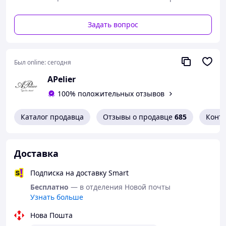
г/м2;
декор: сургучный оттиск, атласная лента,
Задать вопрос
перьинка;
размер приглашения: 10,5х14,5 см;
декорирование текста золотом;
текст редактируется под Вас;
Был online:
сегодня
срок готовности зависит от обьема роботы.
APelier
В обьявлениях есть много вариантов приглашений=)
100% положительных отзывов
Заказ береться в работу после утверждения макета и
внесения оплаты.
Каталог продавца
Отзывы о продавце
685
Конт
viber/telegram +380953116429.
Доставка
Подписка на доставку Smart
Бесплатно
— в отделения Новой почты
Узнать больше
Нова Пошта