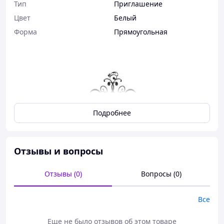
Тип
Приглашение
Цвет
Белый
Форма
Прямоугольная
Подробнее
Отзывы и вопросы
В таком же дизайне можно сделать сертификаты,
Отзывы (0)
Вопросы (0)
приглашения на юбилей или с любым другим текстом=)
Характеристики:
Все
карточка з текстом плотностью 200 г/м2;
Еще не было отзывов об этом товаре
обложка - картон с тиснением плотностью 250