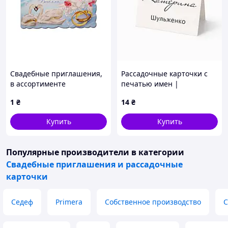
Свадебные приглашения,
Рассадочные карточки с
в ассортименте
печатью имен |
Персонализация (RK-0001)
1
₴
14
₴
Купить
Купить
Популярные производители
в категории
Свадебные приглашения и рассадочные
карточки
Седеф
Primera
Собственное производство
С