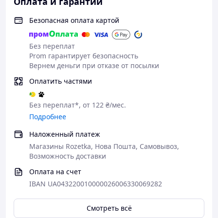
🎒 Туристическое снаряжение, экипировка и одежда
Оплата и гарантии
🧭 Для походов, выездов, активного отдыха
Безопасная оплата картой
📦 Доставка ежедневно
🚚 Новая Почта, Укрпочта, Rozetka
🏪 г. Киев, ул. Августина Волошина, 2
Без переплат
Prom гарантирует безопасность
📲 Поддержка, помощь с выбором, размерные сетки
Вернем деньги при отказе от посылки
Оплатить частями
Без переплат*, от 122 ₴/мес.
Подробнее
Наложенный платеж
Магазины Rozetka, Нова Пошта, Самовывоз,
Возможность доставки
Оплата на счет
IBAN UA043220010000026006330069282
Смотреть всё