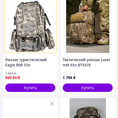
Рюкзак туристический
Тактический рюкзак Laser
Eagle B08 55л
mtk 65л ВТ5378
влагостойкий для походов
1 841
₴
и активного отдыха с
920
.50
₴
1 799
₴
системой MOLLE
Купить
Купить