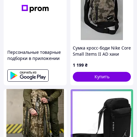
Сумка кросс-боди Nike Core
Персональные товарные
Small Items II AD хаки
подборки в приложении
камуфляжная мессенджер/
1 199
₴
органайзер через плечо
борсетка Оригинал
Купить