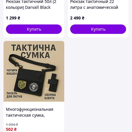
Рюкзак тактичний 50л (2
Рюкзак тактичный 22
кольори) Darvall Black
литра с анатомической
спинкой, C8698409H
1 299
₴
2 490
₴
Купить
Купить
Многофункциональная
тактическая сумка,
Армейская сумка для
1 004
₴
мужчин пояс плечо
502
₴