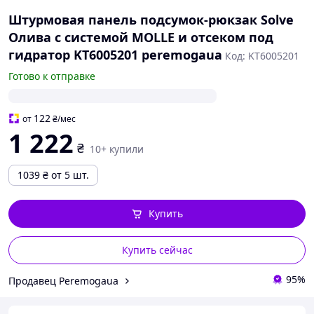
Штурмовая панель подсумок-рюкзак Solve
Олива с системой MOLLE и отсеком под
гидратор KT6005201 peremogaua
Код: KT6005201
Готово к отправке
122
от
₴
/мес
1 222
₴
10+ купили
1039
₴
от 5 шт.
Купить
Купить сейчас
95%
Продавец Peremogaua