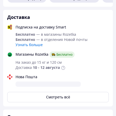
▪ Логичная внутренняя структура для удобства
⚙️
Универсальность:
▪ Легко крепится к жилету, рюкзаку или плитоноске
Доставка
▪ Расширяет возможности основного снаряжения
▪ Компактная альтернатива полноценному рюкзаку
Подписка на доставку Smart
💪
Надёжность:
Бесплатно
— в магазины Rozetka
▪ Прочная ткань Cordura® — устойчива к истиранию
Бесплатно
— в отделения Новой почты
▪ Подходит для активного использования
Узнать больше
▪ Устойчив к механическим повреждениям
Магазины Rozetka
Бесплатно
🎽
Комфорт:
▪ Эргономичный дизайн
На заказ до 15 кг и 120 см
▪ Не сковывает движения
Доставка
10 - 12 августа
▪ Удобен в длительном ношении
Нова Пошта
Смотреть всё
🛍️
PeremogaUA — туристический магазин