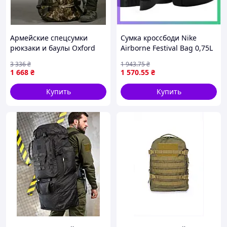
Армейские спецсумки
Сумка кроссбоди Nike
рюкзаки и баулы Oxford
Airborne Festival Bag 0,75L
800D 150 л пиксель BUN-27
черная для хранения
3 336
₴
1 943
.75
₴
вещей спортивная
1 668
₴
1 570
.55
₴
17х12,5х3 см SKU_9A0631-
023
Купить
Купить