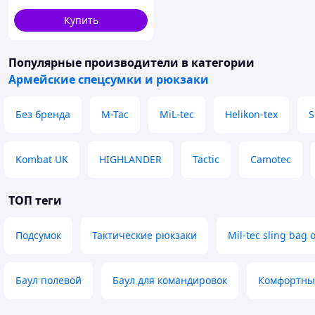
мужская тактическая IK-60
Купить
Популярные производители
в категории
Армейские спецсумки и рюкзаки
Без бренда
M-Tac
MiL-tec
Helikon-tex
S
Kombat UK
HIGHLANDER
Tactic
Camotec
ТОП теги
Подсумок
Тактические рюкзаки
Mil-tec sling bag 
Баул полевой
Баул для командировок
Комфортный