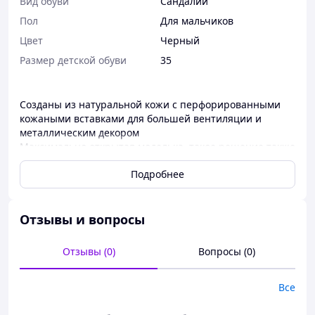
Вид обуви
Сандалии
Пол
Для мальчиков
Цвет
Черный
Размер детской обуви
35
Созданы из натуральной кожи с перфорированными
кожаными вставками для большей вентиляции и
металлическим декором
Максимально открытая моделька, такое решение также
обеспечивает комфорт при ношении, что крайне
Подробнее
важно в длинные жаркие летние дни
Воздушный амортизатор в подошве гарантирует
мягкость и комфорт в процессе ходьбы
Чтобы обеспечить отличную фиксацию стопы имеют
Отзывы и вопросы
аж три застежки-липучки, такой тип крепления
гарантирует, что ножка ребенка всегда будет в
Отзывы (0)
Вопросы (0)
безопасности
Детская обувь Jordan практичная, доступная, при этом
Все
качество изделий всегда на высоте 🏆