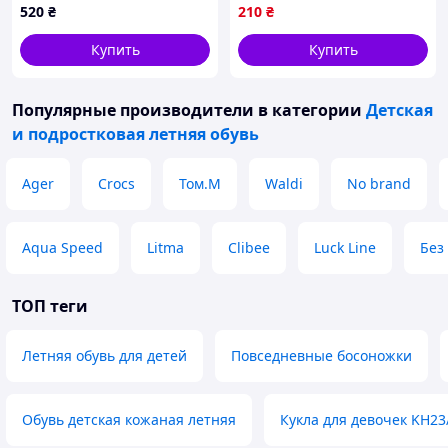
кольору
520
₴
210
₴
Купить
Купить
Популярные производители
в категории
Детская
и подростковая летняя обувь
Ager
Crocs
Том.М
Waldi
No brand
Aqua Speed
Litma
Clibee
Luck Line
Без
ТОП теги
Летняя обувь для детей
Повседневные босоножки
Обувь детская кожаная летняя
Кукла для девочек KH23