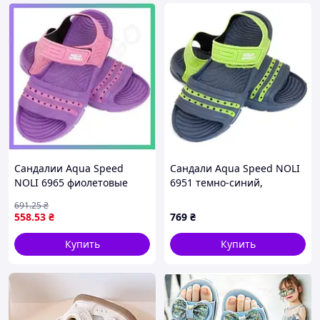
Сандалии Aqua Speed
Сандали Aqua Speed NOLI
NOLI 6965 фиолетовые
6951 темно-синий,
розовые для детей 32 для
зеленый Дит 30 DT-515-48,
691
.25
₴
плавания из EVA SKU_515-
Цвет темно-синий,
558
.53
₴
769
₴
93
зеленый, Разм DT-515-48
Купить
Купить