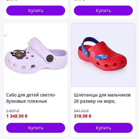
Купить
Купить
Сабо для детей светло-
Шлепанцы для мальчиков
бузковые пляжные
26 размер на море,
шлепанцы с джибитс для
6602A9C88
2 697
₴
341
.33
₴
комфортного отдыха на
1 348
.50
₴
318
.98
₴
море
Купить
Купить