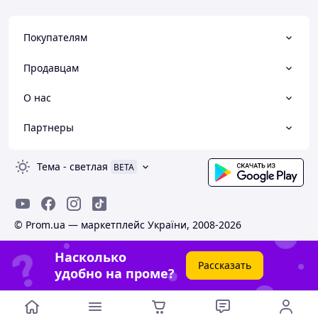
Покупателям
Продавцам
О нас
Партнеры
Тема
-
светлая
BETA
© Prom.ua — маркетплейс України, 2008-2026
Насколько
Рассказать
удобно на проме?