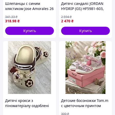
Шлепанцы с синим
Дитячі сандаліі JORDAN
хлястиком Jose Amorales 26
HYDRIP (GS) HF5981-603,
660HX2988
37.5
341
.33
₴
2 594
₴
318
.98
₴
2 470
₴
Купить
Купить
Дитячі крокси з
Детские босоножки Tom.m
піноматеріалу оздоблені
с цветочным принтом
джибітсами бежевого
Длина стельки: 19 см.
300
₴