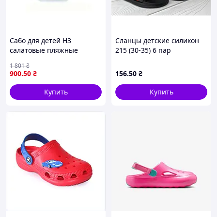
Сабо для детей H3
Сланцы детские силикон
салатовые пляжные
215 (30-35) 6 пар
легкие и удобные для
1 801
₴
купания и прогулок на
900
.50
₴
156
.50
₴
свежем воздухе
Купить
Купить