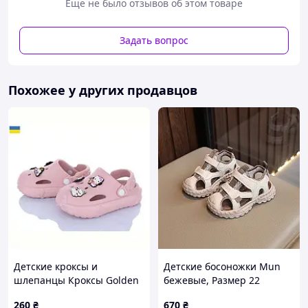
📐В наличии последний размер:
Еще не было отзывов об этом товаре
35 - 22,2 см
Допустимо отклонение в замерах +/- 1-2 мм
Задать вопрос
Перед отправкой делаем контрольный замер!
Доставка по Украине почтой, Кропивницкий можно
примерить и самовывоз
Похожее у других продавцов
Детские кроксы и
Детские босоножки Mun
шлепанцы Кроксы Golden
бежевые, Размер 22
Lion 3001 пудра 24-35р.
260
₴
670
₴
(26р ) 3001