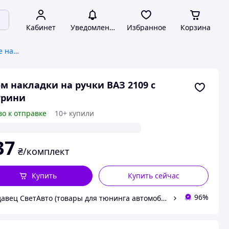
Кабинет
Уведомления
Избранное
Корзина
Автомобильные декоративные накладки
м накладки на ручки ВАЗ 2109 с
трини
во к отправке
10+ купили
37
₴/комплект
Купить
Купить сейчас
96%
Продавец СветАвто (товары для тюнинга автомобилей ВАЗ)