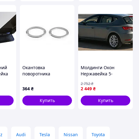
2004-2010 гг
ний
Окантовка
Молдинги Окон
ейка
поворотника
Нержавейка 5-
swagen
OmsaLine (2 шт.,
дверный 8 шт для Seat
2 752
₴
 гг
нержавейка) для
Leon 2013-2020 гг
364
₴
2 449
₴
Citroen Berlingo 2008-
2018 гг
Купить
Купить
z
Audi
Tesla
Nissan
Toyota