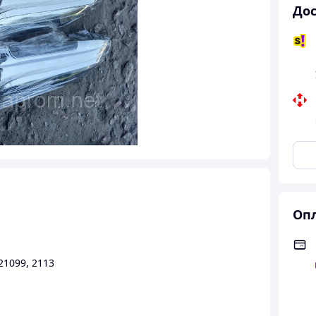
Дос
Опл
21099
,
2113