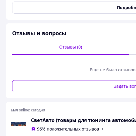
Материал
ABS-пластик
Подробн
Цвет
Хром
Состояние
Новое
Пользовательские характеристики
Отзывы и вопросы
Модель
2109
Отзывы (0)
Марка
ВАЗ
Серия
2109 1987-2011
Совместимость
ВАЗ 2108 1984-2003, ВАЗ
Еще не было отзывов
2004-2013, ВАЗ 2114 200
Накладки на ручки на ВАЗ 2109 в хроме,отличного качест
Задать во
В комплекте 4 штуки.
Похожие товары по характеристикам
Был online:
сегодня
СветАвто (товары для тюнинга автомоб
96% положительных отзывов