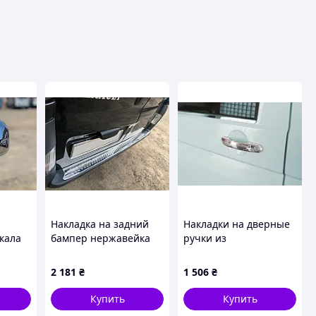
Накладка на задний
Накладки на дверные
кала
бампер нержавейка
ручки из
ine -
(OMSA) для Opel Vivaro
нержавеющей стали 3
2001–2015 гг
штуки, OmsaLine -
2 181
₴
1 506
₴
 Dacia
Итальянская
 гг
Нержавейка для
Купить
Купить
Volkswagen Caddy