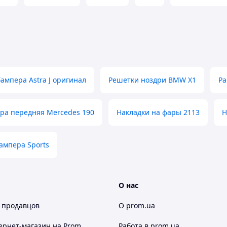
ампера Astra J оригинал
Решетки ноздри BMW X1
Ра
ра передняя Mercedes 190
Накладки на фары 2113
Н
ампера Sports
О нас
 продавцов
О prom.ua
ернет-магазин
на Prom
Работа в prom.ua