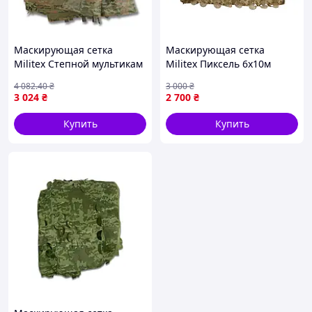
Маскирующая сетка
Маскирующая сетка
Militex Степной мультикам
Militex Пиксель 6х10м
6х10м (площадь 60 кв.м.)
(площадь 60 кв.м.)
4 082
.40
₴
3 000
₴
3 024
₴
2 700
₴
Купить
Купить