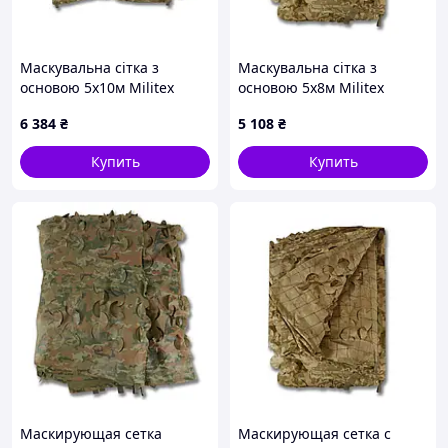
Маскувальна сітка з
Маскувальна сітка з
основою 5х10м Militex
основою 5х8м Militex
Хвойний ліс
Мультикам
6 384
₴
5 108
₴
Купить
Купить
Маскирующая сетка
Маскирующая сетка с