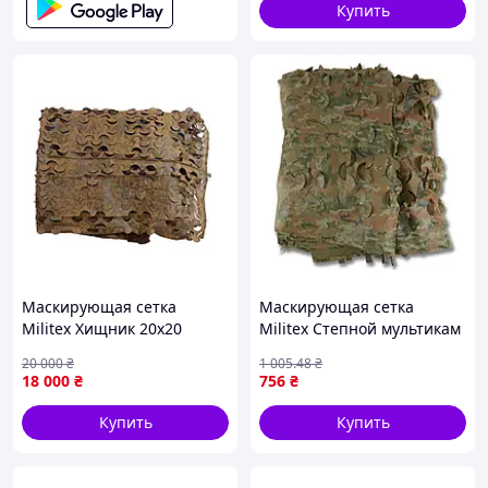
Купить
Маскирующая сетка
Маскирующая сетка
Militex Хищник 20х20
Militex Степной мультикам
(площадь 400 кв.м.)
3х5м (площадь 15 кв.м.)
20 000
₴
1 005
.48
₴
18 000
₴
756
₴
Купить
Купить