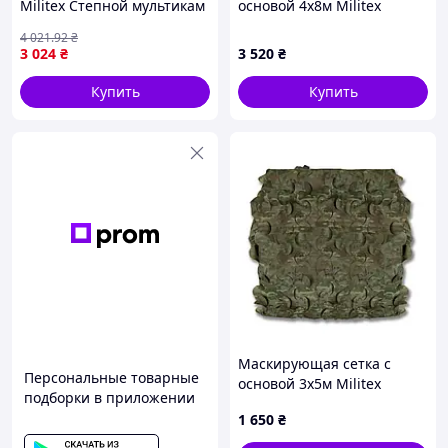
Militex Степной мультикам
основой 4х8м Militex
6х10м (площадь 60 кв.м.)
Мультикам
4 021
.92
₴
3 024
₴
3 520
₴
Купить
Купить
Маскирующая сетка с
Персональные товарные
основой 3х5м Militex
подборки в приложении
Темный Мультикам
1 650
₴