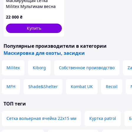
Маскирующая сетка
Militex Мультикам весна
20х20 (площадь 400 кв.м.)
22 000
₴
Купить
Популярные производители
в категории
Маскировка для охоты, засидки
Militex
Kiborg
Собственное производство
Z
MFH
Shade&Shelter
Kombat UK
Recoil
ТОП теги
Сетка вольерная ячейка 22х15 мм
Куртка patrol
Б