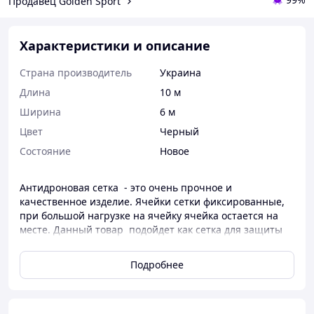
Продавец Golden Sport
Характеристики и описание
Страна производитель
Украина
Длина
10 м
Ширина
6 м
Цвет
Черный
Состояние
Новое
Антидроновая сетка - это очень прочное и
качественное изделие. Ячейки сетки фиксированные,
при большой нагрузке на ячейку ячейка остается на
месте. Данный товар подойдет как сетка для защиты
позиций и техники от дронов и скидов боеприпасов
разного типа.
Подробнее
Размер сетки
Высота - 6 м.