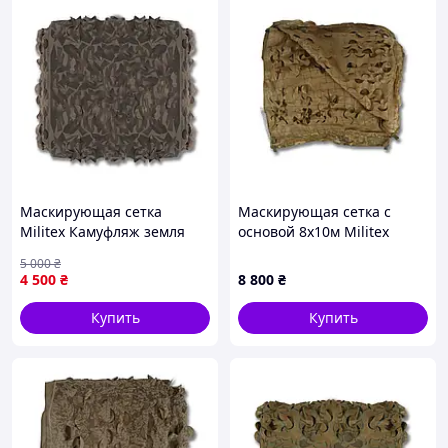
Маскирующая сетка
Маскирующая сетка с
Militex Камуфляж земля
основой 8х10м Militex
10х10м (площадь 100 кв.м.)
Хвойный лес
5 000
₴
4 500
₴
8 800
₴
Купить
Купить