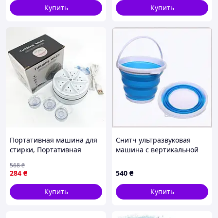
Купить
Купить
Портативная машина для
Снитч ультразвуковая
стирки, Портативная
машина с вертикальной
стиралка ведро,
загрузкой 85AB15853
568
₴
Ультразвуковая
284
₴
540
₴
стиральная машина DP-90
Купить
Купить