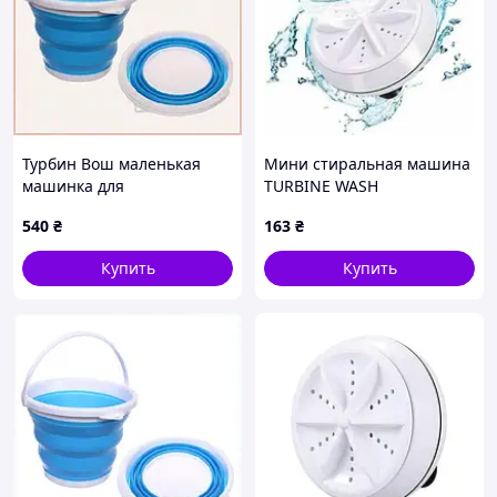
Турбин Вош маленькая
Мини стиральная машина
машинка для
TURBINE WASH
командировок, P851585T3X
портативная
540
₴
163
₴
ультразвуковая
Купить
Купить