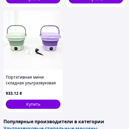
Портативная мини
складная ультразвуковая
стиральная машинка на
933
.12
₴
12L
Купить
Популярные производители
в категории
Ультразвуковые стиральные машины