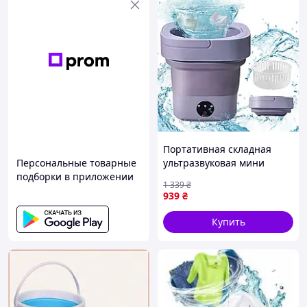
Портативная складная
Персональные товарные
ультразвуковая мини
подборки в приложении
стиральная машинка на
1 339
₴
12L для деликатного белья
939
₴
Купить