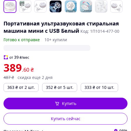
Портативная ультразвуковая стиральная
машина мини с USB Белый
Код: 1П1014-477-00
Готово к отправке
10+ купили
39
от
₴
/мес
389
.60
₴
487
₴
скидка еще 2 дня
363
₴
от 2 шт.
352
₴
от 5 шт.
333
₴
от 10 шт.
Купить
Купить сейчас
98%