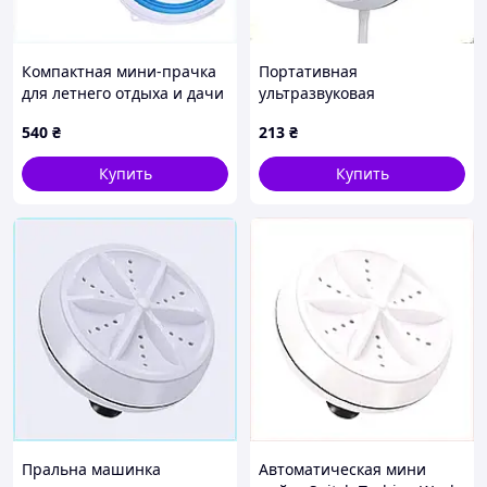
Компактная мини-прачка
Портативная
для летнего отдыха и дачи
ультразвуковая
851585H3CC
стиральная машина
540
₴
213
₴
Ultrasonic с мини-USB Mini
Wash
Купить
Купить
Пральна машинка
Автоматическая мини