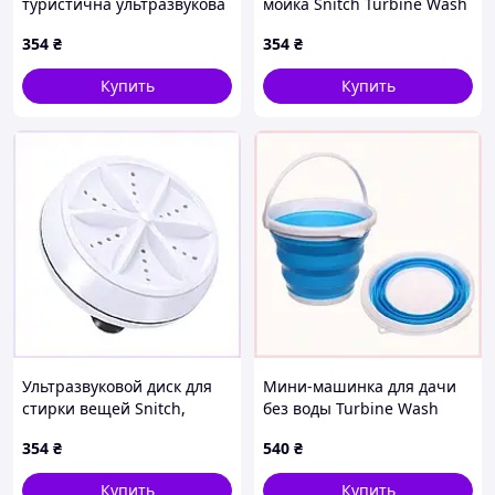
туристична ультразвукова
мойка Snitch Turbine Wash
портативна No Brand
1.5 кг, 8515XE850
354
₴
354
₴
Wash Ultrasonic від USB та
повербанку, 8X51585MA0
Купить
Купить
Ультразвуковой диск для
Мини-машинка для дачи
стирки вещей Snitch,
без воды Turbine Wash
85P1C585T0
8515H8M53
354
₴
540
₴
Купить
Купить