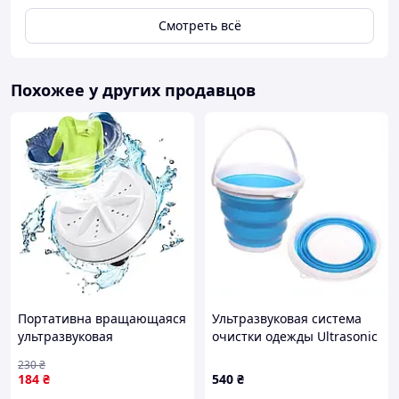
Смотреть всё
Похожее у других продавцов
Портативна вращающаяся
Ультразвуковая система
ультразвуковая
очистки одежды Ultrasonic
стиральная машинка с
8C5H15T853
230
₴
кабелем MA-2 USB для
184
₴
540
₴
путешествий и дома