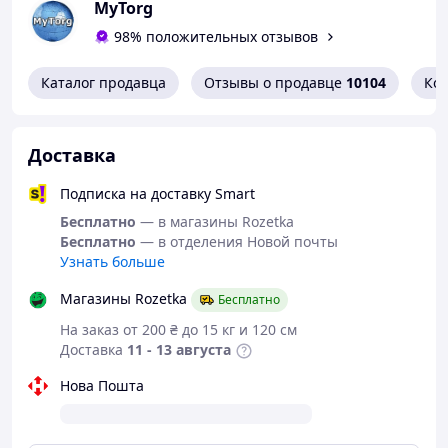
MyTorg
Портативная ультразвуковая стиральная машина
98% положительных отзывов
мини с USB
- ультразвуковая стиральная
машина обеспечивает эффективную и удобную стирку
детской одежды, нижнего белья и носков. Благодаря
Каталог продавца
Отзывы о продавце
10104
Ко
высокой мощности 60W и механизму ультразвуковой
очистки, она идеально подходит для использования в
поездках и путешествиях. Компактный дизайн
Доставка
позволяет легко помещать машину в чемодан,
обеспечивая чистоту ваших вещей в любом месте.
Подписка на доставку Smart
Устройство также подходит для очистки фруктов и
Бесплатно
— в магазины Rozetka
других мелких предметов.
Бесплатно
— в отделения Новой почты
Узнать больше
Характеристики:
Магазины Rozetka
Бесплатно
Мощность: 60W
На заказ от 200 ₴ до 15 кг и 120 см
Режимы работы:
Доставка
11 - 13 августа
Тип A: 4 режима регулировки:
Нова Пошта
B: турбина вперед и назад
A: автоматический цикл стирки (2
минуты турбина вперед и назад, 1.5