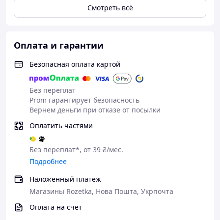
минуты ультразвуковая вибрация, 5
Смотреть всё
минут пузырьковая очистка)
C: ультразвуковая вибрация
D: пузырьковая очистка
Оплата и гарантии
Тип B: автоматический цикл стирки (по
умолчанию): турбина вперед и назад (2
минуты), ультразвуковая вибрация (1.5
Безопасная оплата картой
минуты), пузырьковая очистка (5 минут)
Многофункциональность: подходит для стирки
Без переплат
детской одежды, нижнего белья, носков,
Prom гарантирует безопасность
полотенец и фруктов
Вернем деньги при отказе от посылки
Материал основы: ABS
Оплатить частями
Питание: USB
Напряжение: 5V
Диаметр: 9 см
Без переплат*, от 39 ₴/мес.
Комплект поставки:
Подробнее
Портативная ультразвуковая стиральная
Наложенный платеж
машина мини с USB - 1 шт.
Магазины Rozetka, Нова Пошта, Укрпочта
Цвет: Белый
Оплата на счет