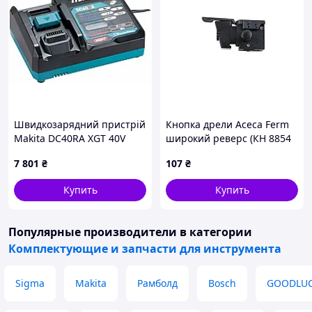
Швидкозарядний пристрій
Кнопка дрели Асеса Ferm
Makita DC40RA XGT 40V
широкий реверс (КН 8854
MAX (191E07-8) НОВА!
(02-5))
7 801
₴
107
₴
Купить
Купить
Популярные производители
в категории
Комплектующие и запчасти для инструмента
Sigma
Makita
Рамболд
Bosch
GOODLU