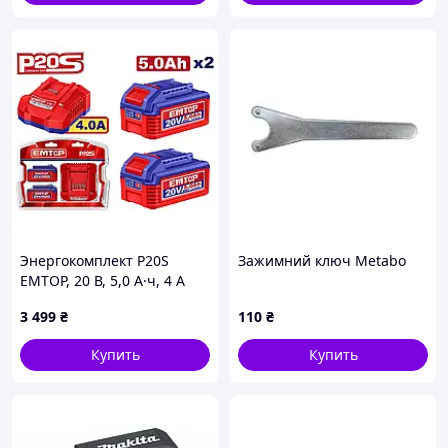
Энергокомплект P20S
Зажимний ключ Metabo
EMTOP, 20 В, 5,0 А·ч, 4 А
(ELBCPK2513)
3 499
₴
110
₴
Купить
Купить