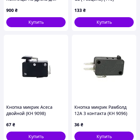
резки листового металла
900
₴
133
₴
«Сверчок» в кейсе SILVER
OT143 /Svart/ -stunning-
Купить
Купить
products-for-life-
Кнопка микрик Асеса
Кнопка микрик Рамболд
двойной (КН 9098)
12А 3 контакта (КН 9096)
67
₴
36
₴
Купить
Купить