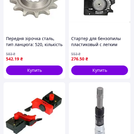
Передня зірочка сталь,
Стартер для бензопилы
тип ланцюга: 520, кількість
пластиковый с легким
зубів: 12 HUSQVARNA CR,
запуском и четырьмя
583
₴
553
₴
SM, SMR, SMS, TC, TE, TXC,
зацепами цепной GLH ТМ
542
.19
₴
276
.50
₴
WR 125-630 1990-2012 JT
START PRO
Купить
Купить