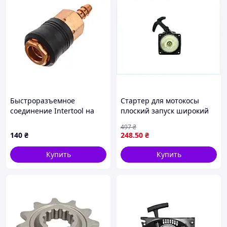
Быстроразъемное
Стартер для мотокосы
соединение Intertool на
плоский запуск широкий
шланг 8 мм латунь (PT-
для бензинового триммера
497
₴
1812)
и садового инструмента
140
₴
248
.50
₴
Купить
Купить