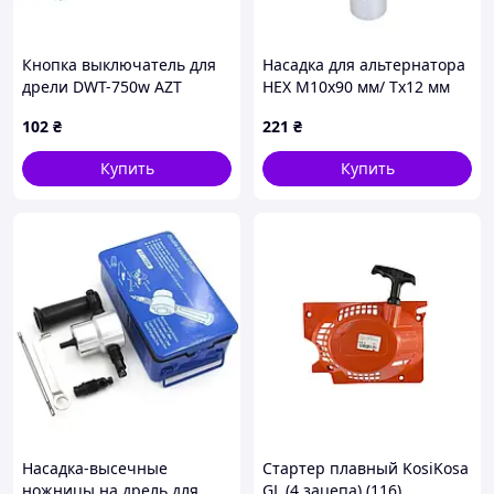
Кнопка выключатель для
Насадка для альтернатора
дрели DWT-750w AZT
HEX M10x90 мм/ Tx12 мм
/VW GOLF, VENTO SATRA S-
102
₴
221
₴
XA12H
Купить
Купить
Насадка-высечные
Стартер плавный KosiKosa
ножницы на дрель для
GL (4 зацепа) (116)