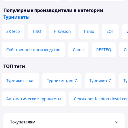
Популярные производители
в категории
Турникеты
ZKTeco
TiSO
Hikvision
Trinix
LOT
Собственное производство
Came
RESTEQ
С
ТОП теги
Турникет спас
Турникет gen 7
Турникет 7
Ту
Автоматические турникеты
Лежак pet fashion devid с
Покупателям