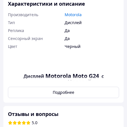
Характеристики и описание
Производитель
Motorola
Тип
Дисплей
Реплика
Да
Сенсорный экран
Да
Цвет
Черный
Motorola Moto G24
Дисплей
с
Черный
тачскрином,
Подробнее
Ни для кого не секрет, что спонтанная неисправность
дисплея смартфона — это частая неприятность, с
которой сталкивается каждый из нас. Бывают моменты,
Отзывы и вопросы
когда никто не застрахован от случайного падения,
5.0
износа шлейфов или даже царапин от ключей или