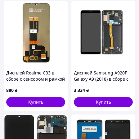
Дисплей Realme C33 в
Дисплей Samsung A920F
сборе с сенсором и рамкой
Galaxy A9 (2018) в сборе с
black
сенсором и рамкой black
880
₴
3 334
₴
service orig
Купить
Купить