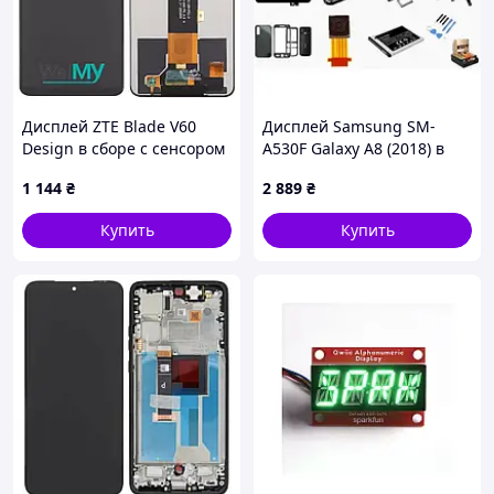
Дисплей ZTE Blade V60
Дисплей Samsung SM-
Design в сборе с сенсором
A530F Galaxy A8 (2018) в
black (Welmy)
сборе с сенсором black
1 144
₴
2 889
₴
service orig
Купить
Купить