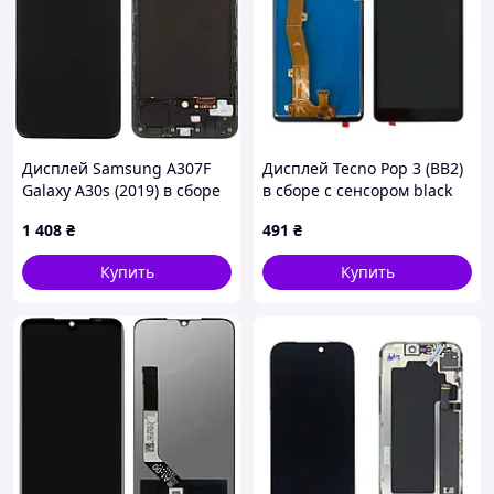
Дисплей Samsung A307F
Дисплей Tecno Pop 3 (BB2)
Galaxy A30s (2019) в сборе
в сборе с сенсором black
с сенсором и рамкой black
1 408
₴
491
₴
OLED (small glass)
Купить
Купить