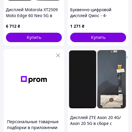
Дисплей Motorola XT2509
Буквенно-цифровой
Moto Edge 60 Neo 5G в
дисплей Qwiic - 4-
сборе с сенсором и рамкой
элементный 14-
6 712
₴
1 271
₴
Grey service orig
сегментный дисплейный
модуль (зеленый)
Купить
Купить
Дисплей ZTE Axon 20 4G/
Персональные товарные
Axon 20 5G в сборе с
подборки в приложении
сенсором black Original