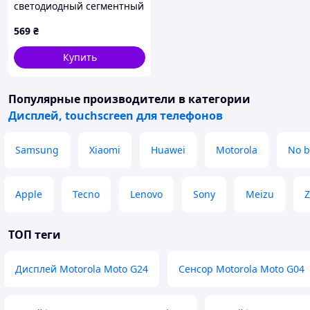
светодиодный сегментный
дисплейный модуль - 4-
569
₴
цифровой светодиодный
сегментный дисплей
Купить
(красный)
Популярные производители
в категории
Дисплей, touchscreen для телефонов
Samsung
Xiaomi
Huawei
Motorola
No b
Apple
Tecno
Lenovo
Sony
Meizu
Z
ТОП теги
Дисплей Motorola Moto G24
Сенсор Motorola Moto G04