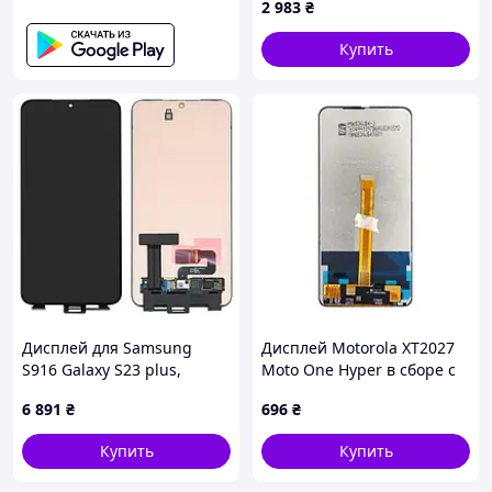
2 983
₴
PRC
Купить
Дисплей для Samsung
Дисплей Motorola XT2027
S916 Galaxy S23 plus,
Moto One Hyper в сборе с
черный, без рамки,
сенсором black
6 891
₴
696
₴
Оригинал (переклеенное
стекло)
Купить
Купить