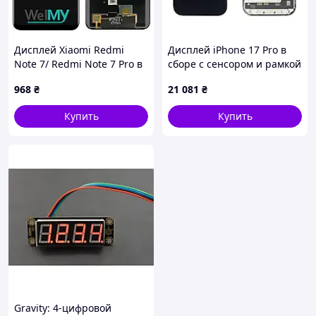
Дисплей Xiaomi Redmi
Дисплей iPhone 17 Pro в
Note 7/ Redmi Note 7 Pro в
сборе с сенсором и рамкой
сборе с сенсором black
black (оригинал переклей)
968
₴
21 081
₴
(Welmy)
A+
Купить
Купить
Gravity: 4-цифровой