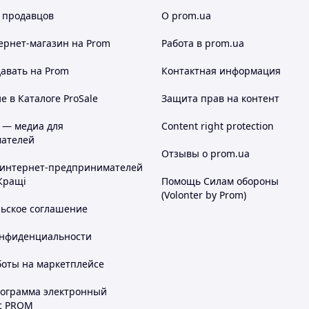
 продавцов
О prom.ua
ернет-магазин
на Prom
Работа в prom.ua
авать на Prom
Контактная информация
 в Каталоге ProSale
Защита прав на контент
 — медиа для
Content right protection
ателей
Отзывы о prom.ua
 интернет-предпринимателей
Кращі
Помощь Силам обороны
(Volonter by Prom)
льское соглашение
онфиденциальности
боты на маркетплейсе
рограмма электронный
с PROM