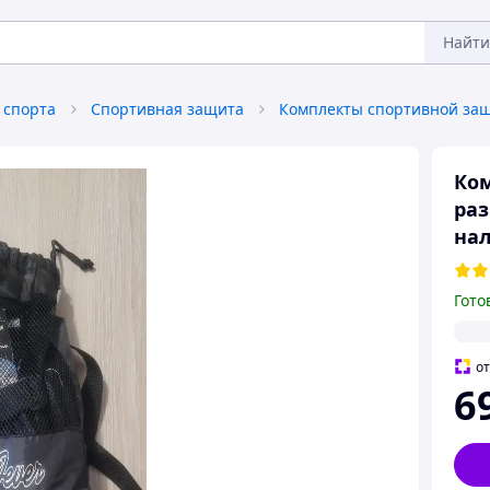
Найти
 спорта
Спортивная защита
Комплекты спортивной за
Ком
раз
нал
Гото
о
6