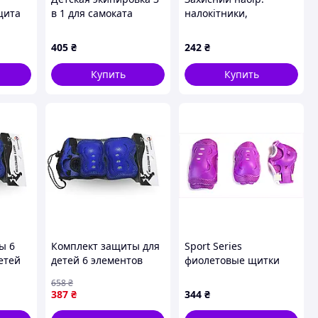
щита
в 1 для самоката
налокітники,
O MOTO
Зеларт розовая,
наколінники, запʼястя,
ект 6
757A8E2M03
у сітці (ЧЕРВОНИЙ)
405
₴
242
₴
равм
Купить
Купить
ы 6
Комплект защиты для
Sport Series
етей
детей 6 элементов
фиолетовые щитки
октей
колени локти запястья
для защиты при
658
₴
FK-
с регулировкой синяя
падении 148981C9A
387
₴
344
₴
PS-15056