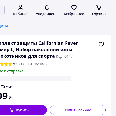
Кабинет
Уведомления
Избранное
Корзина
щиты
плект защиты Californian Fever
мер L, Набор наколенников и
окотников для спорта
Код: 0147
5.0
(1)
10+ купили
во к отправке
70
т
₴
/мес
99
₴
Купить
Купить сейчас