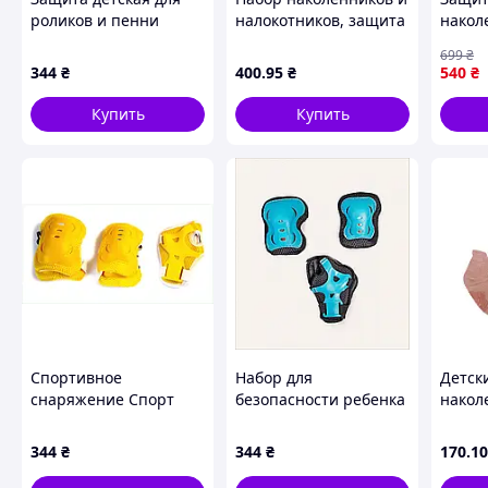
роликов и пенни
налокотников, защита
накол
борда Sport Series
для коленей и локтей
налок
699
₴
XX1489T823
Камуфляж
перчат
344
₴
400
.95
₴
540
₴
2376_
разме
Купить
Купить
Похожие товары по характеристикам
Спортивное
Набор для
Детск
снаряжение Спорт
безопасности ребенка
накол
Серия М желтого
Sport Series M
"Кот" 
цвета 14H898ME23
бирюзовый
344
₴
344
₴
170
.10
664TC3776E