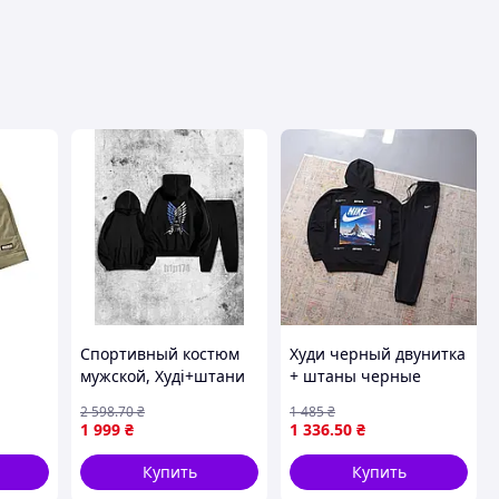
Спортивный костюм
Худи черный двунитка
мужской, Худі+штани
+ штаны черные
а и
петля чорний h1p174
двунить Осень NIKE
2 598
.70
₴
1 485
₴
оски
BLUE MOUNTAINS
1 999
₴
1 336
.50
₴
Купить
Купить