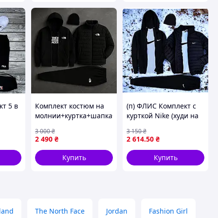
т 5 в
Комплект костюм на
(п) ФЛИС Комплект с
молнии+куртка+шапка+черная
курткой Nike (худи на
футболка
змейке+штаны+шапка+футб
3 000
₴
3 150
₴
2 490
₴
2 614
.50
₴
Купить
Купить
land
The North Face
Jordan
Fashion Girl