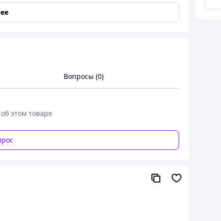
ее
КИ
одмышечная
иверсальная
стыль – сплав алюминия
Вопросы (0)
чка и подмышечная опора – мягкая резина
конечник – резина
 об этом товаре
гулируется от 115 см до 135 см
5 см
прос
5 кг
82 кг
мпература: от –10 до +35°C; следует избегать
ямого воздействия источников тепла на продукт.
носительная влажность от 40 до 85%.