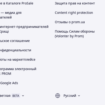
 в Каталоге ProSale
Защита прав на контент
 — медиа для
Content right protection
ателей
Отзывы о prom.ua
 интернет-предпринимателей
Кращі
Помощь Силам обороны
(Volonter by Prom)
льское соглашение
онфиденциальности
боты на маркетплейсе
рограмма электронный
с PROM
 Google Ads
ветлая
Русский
BETA