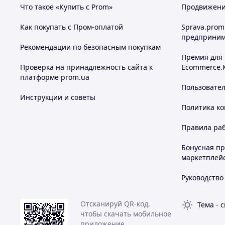
Что такое «Купить с Prom»
Продвижение
Как покупать с Пром-оплатой
Sprava.prom
предприним
Рекомендации по безопасным покупкам
Премия для
Проверка на принадлежность сайта к
Ecommerce.
платформе prom.ua
Пользовате
Инструкции и советы
Политика к
Правила ра
Бонусная п
маркетплей
Руководство
Отсканируй QR-код,
Тема
-
с
чтобы скачать мобильное
приложение