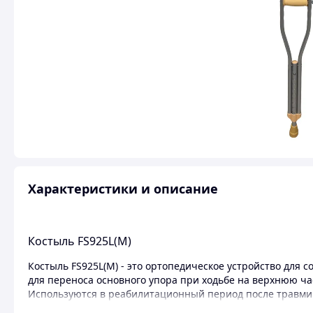
Характеристики и описание
Костыль FS925L(M)
Костыль FS925L(M) - это ортопедическое устройство для
для переноса основного упора при ходьбе на верхнюю час
Используются в реабилитационный период после травми
которых повышается ломкость костей и ослабляются мыш