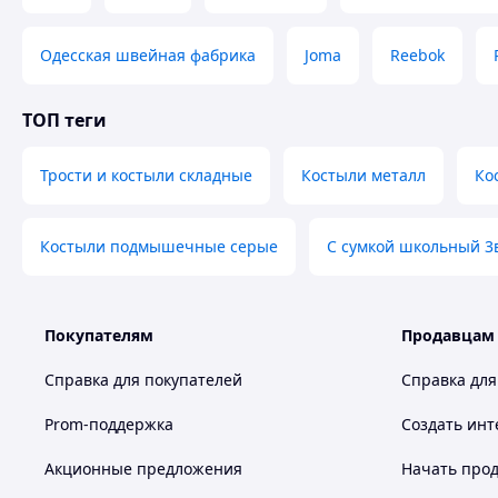
Изделие снимается с гарантии в следующих случаях:
а) нарушение правил эксплуатации изложенных в настоя
Одесская швейная фабрика
Joma
Reebok
б) при наличии признаков постороннего вмешательства (
в) если изделие использовалось не по назначению.
Гарантия не распространяется на:
ТОП теги
а) механические повреждения или повреждения в резуль
б) повреждения, вызванные попаданием в изделие посто
в) неисправности, вызванные бытовыми факторами.
Трости и костыли складные
Костыли металл
Ко
Костыли подмышечные серые
С сумкой школьный 3
Покупателям
Продавцам
Справка для покупателей
Справка для
Prom-поддержка
Создать инт
Акционные предложения
Начать прод