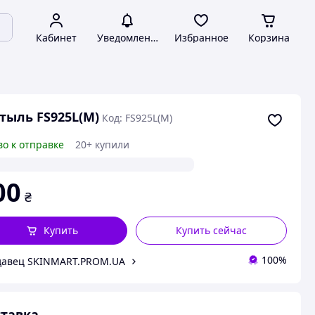
Кабинет
Уведомления
Избранное
Корзина
тыль FS925L(M)
Код: FS925L(M)
во к отправке
20+ купили
00
₴
Купить
Купить сейчас
100%
давец SKINMART.PROM.UA
тавка