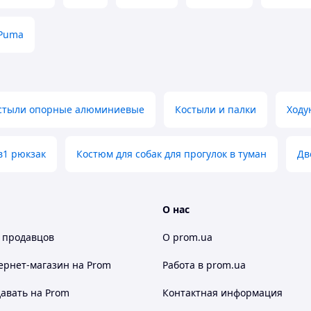
щем руководстве;
Puma
попытка самостоятельного ремонта изделия);
тате транспортировки;
ронних предметов, веществ, жидкостей;
стыли опорные алюминиевые
Костыли и палки
Ходу
в1 рюкзак
Костюм для собак для прогулок в туман
Дв
О нас
 продавцов
О prom.ua
ернет-магазин
на Prom
Работа в prom.ua
авать на Prom
Контактная информация