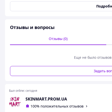
Подробн
ТЕХНИЧЕСКИЕ ХАРАКТЕРИСТИ
Тип
п
Отзывы и вопросы
Классификация
ун
ко
Отзывы (0)
ру
Материал
на
Еще не было отзывов
Высота
ре
Диаметр трубки
2.
Задать во
Максимальная нагрузка
11
Вес изделия
0,
Был online:
сегодня
Те
пр
SKINMART.PROM.UA
От
Условия использования
100% положительных отзывов