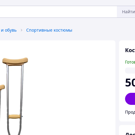
Найти
 и обувь
Спортивные костюмы
Кос
Гото
5
Про
Дос