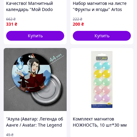
Качество! Магнитный
Набор магнитов на листе
календарь "Мой Dodo
"Фрукты и ягоды" Artos
календарь" 200291, 48
1250ATS Укр.-Sara
662
₴
222
₴
магнитов - Гарантия!
331
₴
200
₴
Сервис!
Купить
Купить
"Азула (Аватар: Легенда об
Комплект магнитов
Аанге / Avatar: The Legend
НОЖНОСТЬ, 10 шт*30 мм
of Aang)" магнит круглый
45
₴