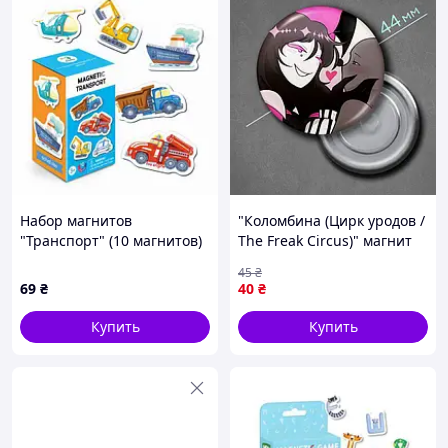
Набор магнитов
"Коломбина (Цирк уродов /
"Транспорт" (10 магнитов)
The Freak Circus)" магнит
круглый Ø44 мм
45
₴
69
₴
40
₴
Купить
Купить