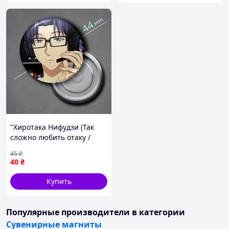
"Хиротака Нифудзи (Так
сложно любить отаку /
Love is hard for otaku)"
45
₴
магнит круглый Ø44 мм
40
₴
Купить
Популярные производители
в категории
Сувенирные магниты