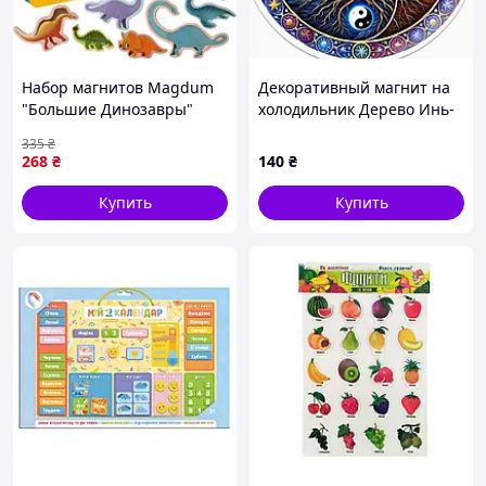
Набор магнитов Magdum
Декоративный магнит на
"Большие Динозавры"
холодильник Дерево Инь-
ML4031-06 EN newyork
Ян
335
₴
268
₴
140
₴
Купить
Купить