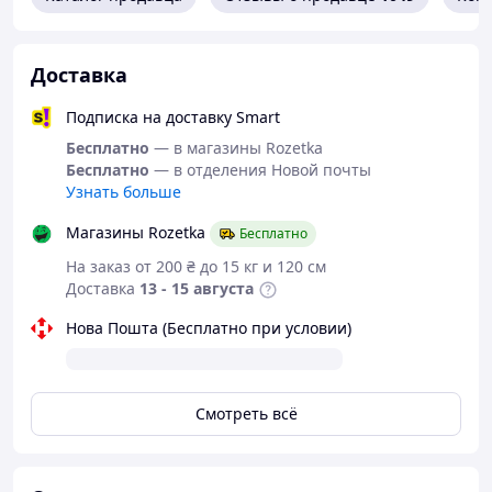
делают магнит с крючком удобным в использовании и хранении.
Технические характеристики:
Доставка
Материал: Неодимовый сплав (NdFeB).
Сила притяжения: Зависит от размера и формы магнита.
Подписка на доставку Smart
Бесплатно
— в магазины Rozetka
Температурный диапазон: -60°C до +80°C.
Бесплатно
— в отделения Новой почты
Форма: круглая.
Узнать больше
Идеально подходит для:
Магазины Rozetka
Бесплатно
Крепления инструментов и оборудования.
На заказ от 200 ₴ до 15 кг и 120 см
Создания магнитных держателей.
Доставка
13 - 15 августа
Фиксации металлических предметов.
Нова Пошта (Бесплатно при условии)
Рукоделия и моделирования.
Научных и технических экспериментов.
Смотреть всё
Комплектация:
2 х Магнит с Крючком Неодимовый.