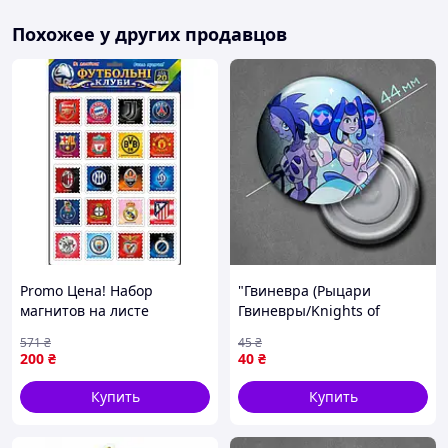
Похожее у других продавцов
Promo Цена! Набор
"Гвиневра (Рыцари
магнитов на листе
Гвиневры/Knights of
"Футбольные клубы" 1380,
Guinevere)" магнит
571
₴
45
₴
20 магнитов - только на
круглый Ø44 мм
200
₴
40
₴
ZaGrosh.com.ua
Купить
Купить