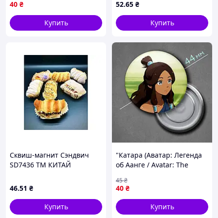
Ø44 мм
40
₴
52
.65
₴
Купить
Купить
Сквиш-магнит Сэндвич
"Катара (Аватар: Легенда
SD7436 ТМ КИТАЙ
об Аанге / Avatar: The
Legend of Aang)" магнит
45
₴
круглый Ø44 мм
46
.51
₴
40
₴
Купить
Купить