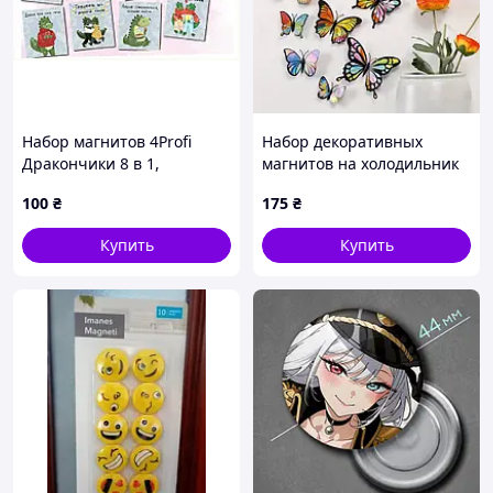
Набор магнитов 4Profi
Набор декоративных
Дракончики 8 в 1,
магнитов на холодильник
8A68C4A112
«Бабочки» 12 шт
100
₴
175
₴
Купить
Купить