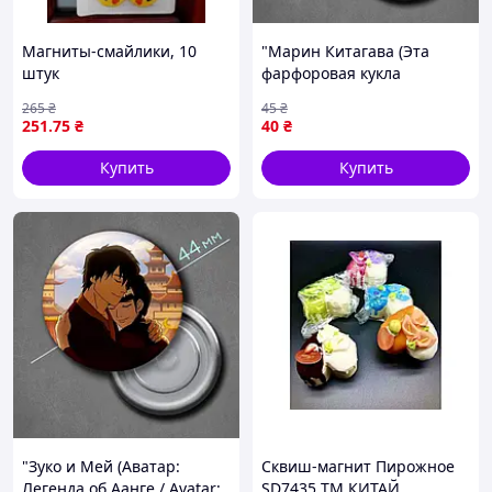
Магниты-смайлики, 10
"Марин Китагава (Эта
штук
фарфоровая кукла
влюбилась)" магнит
265
₴
45
₴
круглый Ø44 мм
251
.75
₴
40
₴
Купить
Купить
"Зуко и Мей (Аватар:
Сквиш-магнит Пирожное
Легенда об Аанге / Avatar:
SD7435 ТМ КИТАЙ