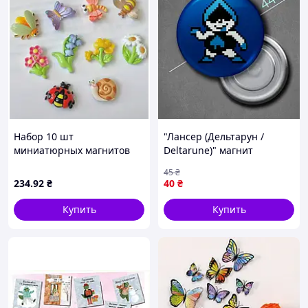
Набор 10 шт
"Лансер (Дельтарун /
миниатюрных магнитов
Deltarune)" магнит
Насекомые и Растения
круглый Ø44 мм
45
₴
(22849)
234
.92
₴
40
₴
Купить
Купить