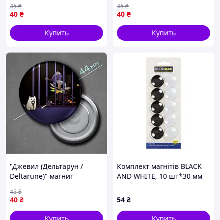
/ Life is Strange)" магнит
магнит круглый Ø44 мм
45
₴
45
₴
круглый Ø44 мм
40
₴
40
₴
Купить
Купить
"Джевил (Дельтарун /
Комплект магнітів BLACK
Deltarune)" магнит
AND WHITE, 10 шт*30 мм
круглый Ø44 мм
45
₴
40
₴
54
₴
Купить
Купить