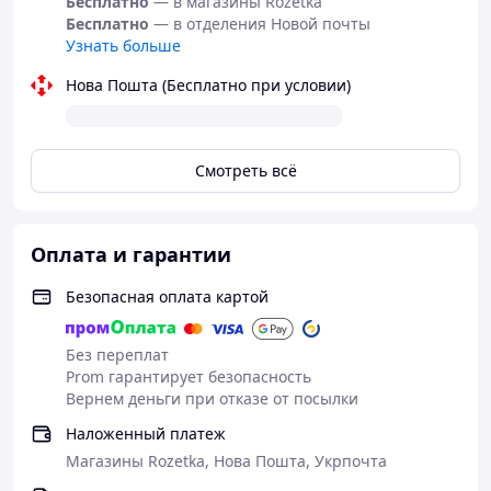
Бесплатно
— в магазины Rozetka
Температурный диапазон: -60°C до +80°C.
Бесплатно
— в отделения Новой почты
Форма: круглая.
Узнать больше
Идеально подходит для:
Нова Пошта (Бесплатно при условии)
Крепления инструментов и оборудования.
Создания магнитных держателей.
Смотреть всё
Фиксации металлических предметов.
Рукоделия и моделирования.
Научных и технических экспериментов.
Оплата и гарантии
Комплектация:
Безопасная оплата картой
1 х Магнит с Крючком Неодимовый.
1 х упаковка.
Без переплат
Prom гарантирует безопасность
* Внешний вид товара может незначительно отличаться от
Вернем деньги при отказе от посылки
фотографий на сайте.
Наложенный платеж
Магазины Rozetka, Нова Пошта, Укрпочта