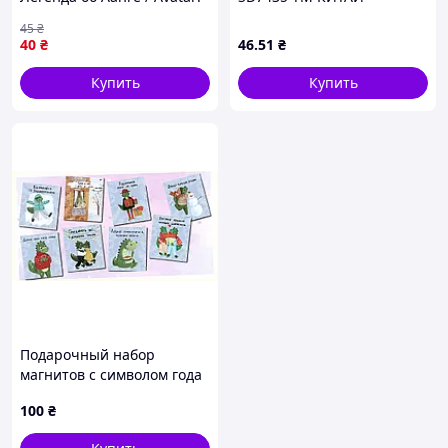
The Legend of Aang)"
45
₴
магнит круглый Ø44 мм
40
₴
46
.51
₴
Купить
Купить
Подарочный набор
магнитов с символом года
Драконы, 86AT84112H
100
₴