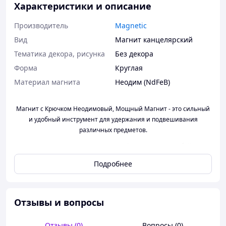
Характеристики и описание
Производитель
Magnetic
Вид
Магнит канцелярский
Тематика декора, рисунка
Без декора
Форма
Круглая
Материал магнита
Неодим (NdFeB)
Магнит с Крючком Неодимовый, Мощный Магнит - это сильный
и удобный инструмент для удержания и подвешивания
различных предметов.
Магнит с крючком неодимовый представляет собой
эффективное решение для временного крепления и
Подробнее
подвешивания предметов, обеспечивая простоту в
использовании и надежность фиксации.
Особенности:
Отзывы и вопросы
Неодимовый магнит: изготовлен из мощного неодимового
магнита, что обеспечивает высокую силу удержания. Такие
Отзывы (0)
Вопросы (0)