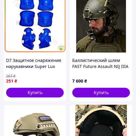
D7 Защитное снаряжение
Баллистический шлем
нарукавники Super Lux
FAST Future Assault NIJ IIIA
наколенники с липучками
в сборе ВТ4668
267
₴
в сетке синие для спорта и
251
₴
7 600
₴
активн MOD58L
Купить
Купить