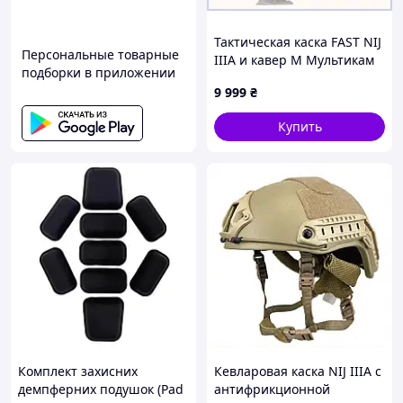
Тактическая каска FAST NIJ
Персональные товарные
IIIA и кавер M Мультикам
подборки в приложении
8M8A16P420
9 999
₴
Купить
Комплект захисних
Кевларовая каска NIJ IIIA с
демпферних подушок (Pad
антифрикционной