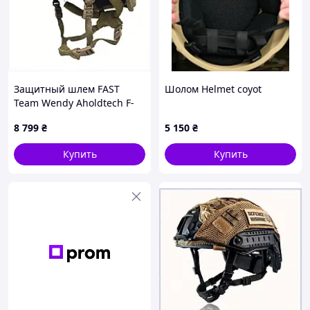
Защитный шлем FAST
Шолом Helmet coyot
Team Wendy Aholdtech F-
S02 IIIA M Койот,
8 799
₴
5 150
₴
X8764P91T9
Купить
Купить