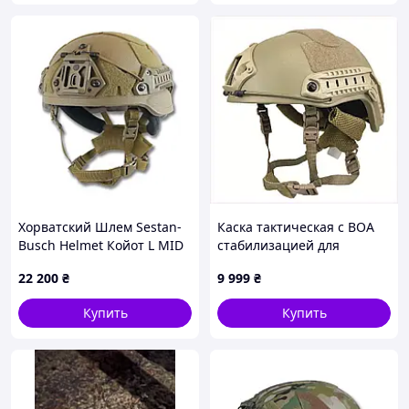
Хорватский Шлем Sestan-
Каска тактическая с BOA
Busch Helmet Койот L MID
стабилизацией для
CUT
спецназа, H8E76T4912
22 200
₴
9 999
₴
Купить
Купить