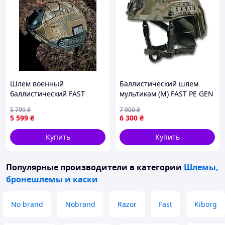
Шлем военный
Баллистический шлем
баллистический FAST
мультикам (M) FAST PE GEN
Helmet NIJ IIIA защитная
III AGGRESSIVE
5 799
₴
7 900
₴
каска пуленепробиваемая
5 599
₴
6 300
₴
олива
Купить
Купить
Популярные производители
в категории
Шлемы,
бронешлемы и каски
No brand
Nobrand
Razor
Fast
Kiborg