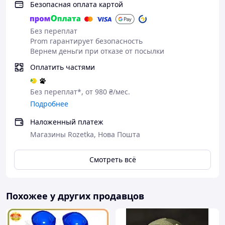
Полная совместимость:
Подходят для шлемов
Безопасная оплата картой
типа
FAST, TOR-D, ACH MICH
и других, имеющих
рельсы
ARC
или
Wendy LOK
.
Без переплат
Индивидуальная настройка:
Позволяют
Prom гарантирует безопасность
регулировать положение наушников по высоте,
Вернем деньги при отказе от посылки
степени прижатия к ушам и вращать их на
360
Оплатить частями
градусов
, что гарантирует максимальное
удобство.
Без переплат*, от 980 ₴/мес.
Подробнее
Наложенный платеж
Магазины Rozetka, Нова Пошта
Смотреть всё
Похожее у других продавцов