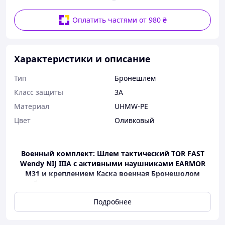
Оплатить частями от 980 ₴
Характеристики и описание
Тип
Бронешлем
Класс защиты
3А
Материал
UHMW-PE
Цвет
Оливковый
Военный комплект: Шлем тактический TOR FAST
Wendy NIJ IIIA с активными наушниками EARMOR
M31 и креплением Каска военная Бронешолом
баллистическая олива, кавер пиксель или
мультикам на выбор — надежная защита для
Подробнее
профессионалов
Это комплексное решение для военнослужащих,