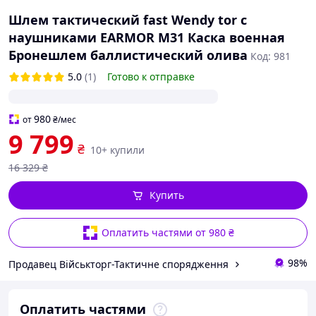
Шлем тактический fast Wendy tor с
наушниками EARMOR M31 Каска военная
Бронешлем баллистический олива
Код: 981
5.0
(1)
Готово к отправке
980
от
₴
/мес
9 799
₴
10+ купили
16 329
₴
Купить
Оплатить частями от 980 ₴
98%
Продавец Військторг-Тактичне спорядження
Оплатить частями