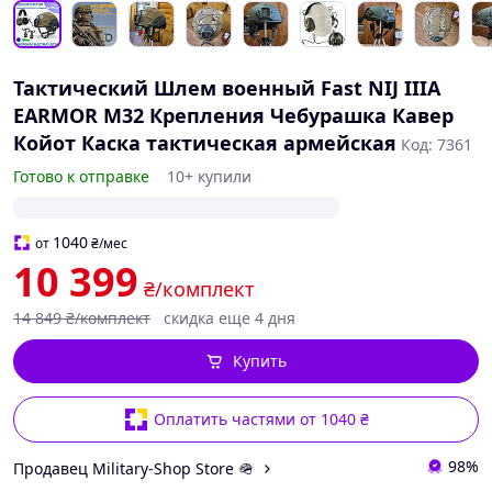
Тактический Шлем военный Fast NIJ IIIA
EARMOR M32 Крепления Чебурашка Кавер
Койот Каска тактическая армейская
Код: 7361
Готово к отправке
10+ купили
1040
от
₴
/мес
10 399
₴/комплект
14 849
₴/комплект
скидка еще 4 дня
Купить
Оплатить частями от 1040 ₴
98%
Продавец Military-Shop Store 🪖