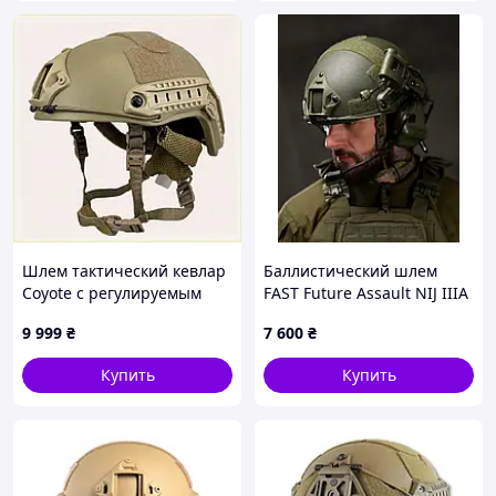
Шлем тактический кевлар
Баллистический шлем
Coyote с регулируемым
FAST Future Assault NIJ IIIA
подвесом, P87649X12
в комплекте, Один размер
9 999
₴
7 600
₴
Купить
Купить