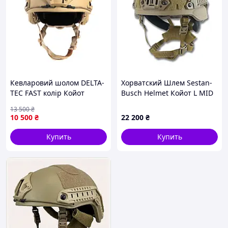
Кевларовий шолом DELTA-
Хорватский Шлем Sestan-
TEC FAST колір Койот
Busch Helmet Койот L MID
CUT
13 500
₴
10 500
₴
22 200
₴
Купить
Купить