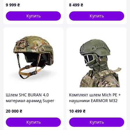
Wendy S Оливковый,
9 999
₴
8 499
₴
87X649E14E
Купить
Купить
Шлем SHC BURAN 4.0
Комплект шлем Mich PE +
материал арамид Super
наушники EARMOR M32
High Cut, Мультикам S (50–
PLUS с универсальным
20 000
₴
10 499
₴
52 см)
креплением
Купить
Купить