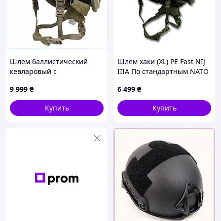
сайте MilitaryShop. Кликайте и выбирайте.
ЕСТЬ ВОПРОСЫ? НАПИШИТЕ НАМ.
Шлем баллистический
Шлем хаки (XL) PE Fast NIJ
кевларовый с
IIIA По стандартным NATO
распределением веса BOA
9 999
₴
6 499
₴
87649XE12M
Купить
Купить