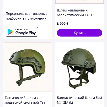
Шлем кевларовый
Персональные товарные
баллистический FAST
подборки в приложении
универсальный Черный
8 999
₴
P87657E46
Купить
Тактический шлем с
Баллистический Шлем Fast
подвесной системой Team
NIJ IIIA (L)