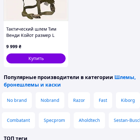
Тактический шлем Тим
Венди Койот размер L
баллистика 8P76XT4912
9 999
₴
Купить
Популярные производители
в категории
Шлемы,
бронешлемы и каски
No brand
Nobrand
Razor
Fast
Kiborg
Combatant
Specprom
Aholdtech
Sestan-Busc
ТОП теги