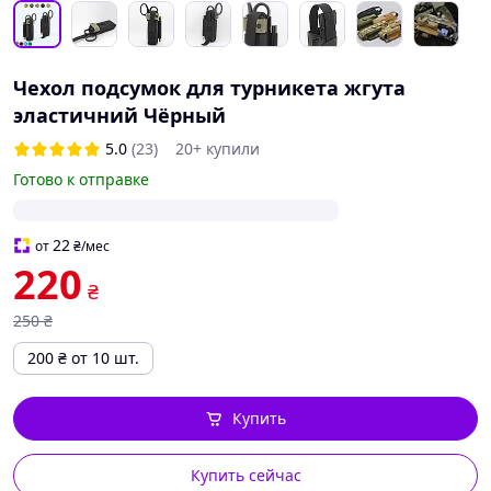
Чехол подсумок для турникета жгута
эластичний Чёрный
5.0
(23)
20+ купили
Готово к отправке
22
от
₴
/мес
220
₴
250
₴
200
₴
от 10 шт.
Купить
Купить сейчас