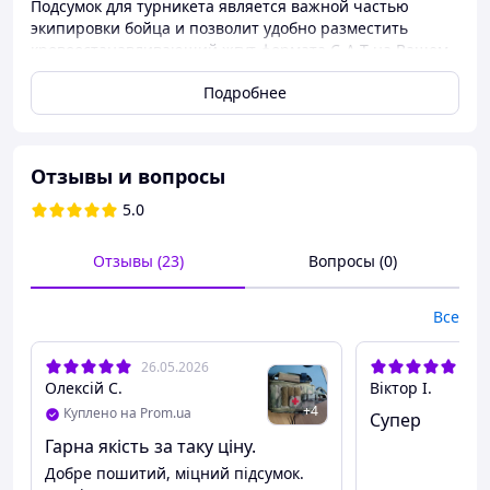
Подсумок для турникета является важной частью
экипировки бойца и позволит удобно разместить
кровоостанавливающий жгут формата C-A-T на Вашем
снаряжении.
Подробнее
Отзывы и вопросы
5.0
Отзывы (23)
Вопросы (0)
Все
26.05.2026
18.
Крепление для турникета выполнено из широкой
Олексій С.
Віктор І.
эластичной резинки, которая надежно фиксирует жгут.
+
4
Куплено на Prom.ua
Супер
Внутренняя стенка сделана из нейлоновой стропы и
вшитой внутрь пластиковой пластины, что позволяет
Гарна якість за таку ціну.
легко извлекать турникет из подсумка и хорошо
Добре пошитий, міцний підсумок.
держать форму.