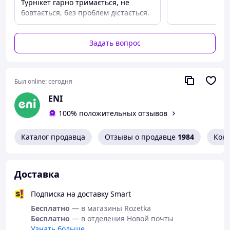
Турнікет гарно тримається, не
бовтається, без проблем дістається.
Благодаря продуманной конструкции подсумка Вы
сможете мгновенно вытащить турникет и очень
быстро использовать его. Эта модель легко крепится к
Задать вопрос
снаряжению с помощью MOLLE интерфейса.
Размер: 17 см x 5 см
Доступные цвета:
Был online:
сегодня
Мультикам, пиксель, койот, олива, черный
ENI
Отправляем товар в день вашего заказа!
100% положительных отзывов
Каталог продавца
Отзывы о продавце
1984
Кон
Доставка
Подписка на доставку Smart
Бесплатно
— в магазины Rozetka
Бесплатно
— в отделения Новой почты
Узнать больше