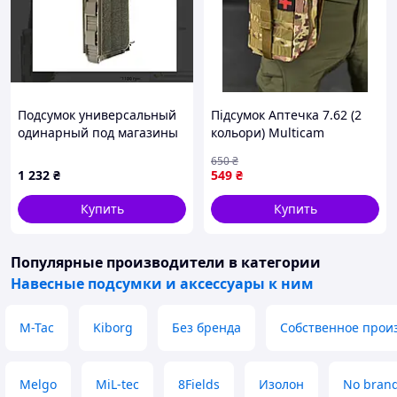
Подсумок универсальный
Підсумок Аптечка 7.62 (2
одинарный под магазины
кольори) Multicam
АК / РПК Велюкро
650
₴
Мультикам
1 232
₴
549
₴
Купить
Купить
Популярные производители
в категории
Навесные подсумки и аксессуары к ним
M-Tac
Kiborg
Без бренда
Собственное прои
Melgo
MiL-tec
8Fields
Изолон
No bran