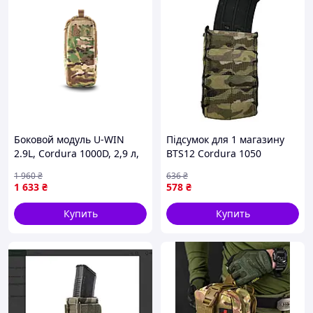
Боковой модуль U-WIN
Підсумок для 1 магазину
2.9L, Cordura 1000D, 2,9 л,
BTS12 Cordura 1050
MOLLE, Velcro, MultiCam
мультикам (LE3760) {LE37-
1 960
₴
636
₴
piho}
1 633
₴
578
₴
Купить
Купить