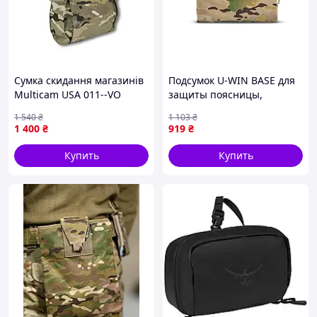
Сумка скидання магазинів
Подсумок U-WIN BASE для
Multicam USA 011--VO
защиты поясницы,
Cordura 1000D, 26×11,5 см,
1 540
₴
1 103
₴
демпфер 8 мм
1 400
₴
919
₴
Купить
Купить