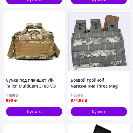
Сумка под планшет Vik-
Боевой тройной
Tailor, MultiCam 3180-VO
магазинник Three Mag
Pouch на бронежилет,
1 089
₴
1 250
₴
299E57T1M1
990
₴
874
.98
₴
Купить
Купить