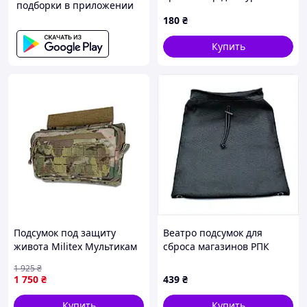
подборки в приложении
серый 870P235P7
180
₴
Купить
Подсумок под защиту
Веатро подсумок для
живота Militex Мультикам
сброса магазинов РПК
с Cordura original USA (M)
тактический 78TAM47241
1 925
₴
(2404-vart)
1 750
₴
439
₴
Купить
Купить