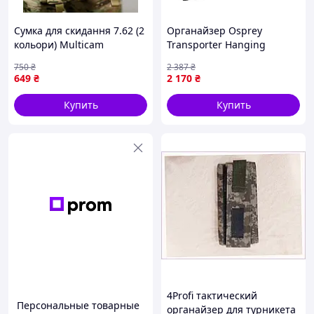
Сумка для скидання 7.62 (2
Органайзер Osprey
кольори) Multicam
Transporter Hanging
Toiletry Kit водозащитный
750
₴
2 387
₴
подвесной для
649
₴
2 170
₴
путешествий, 4 кармана
{1224-piho}
Купить
Купить
4Profi тактический
Персональные товарные
органайзер для турникета