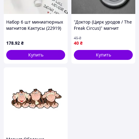
Набор 6 шт миниатюрных
"Доктор (Цирк уродов / The
магнитов Кактусы (22919)
Freak Circus)" магнит
круглый Ø44 мм
45
₴
178
.92
₴
40
₴
Купить
Купить