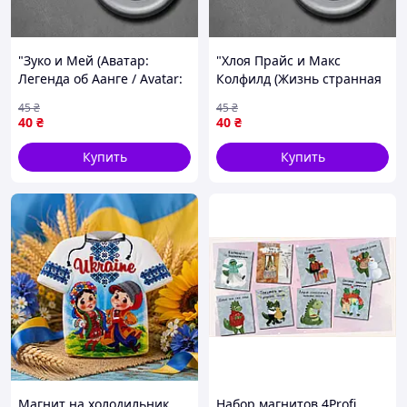
"Зуко и Мей (Аватар:
"Хлоя Прайс и Макс
Легенда об Аанге / Avatar:
Колфилд (Жизнь странная
The Legend of Aang)"
/ Life is Strange)" магнит
45
₴
45
₴
магнит круглый Ø44 мм
круглый Ø44 мм
40
₴
40
₴
Купить
Купить
Магнит на холодильник
Набор магнитов 4Profi