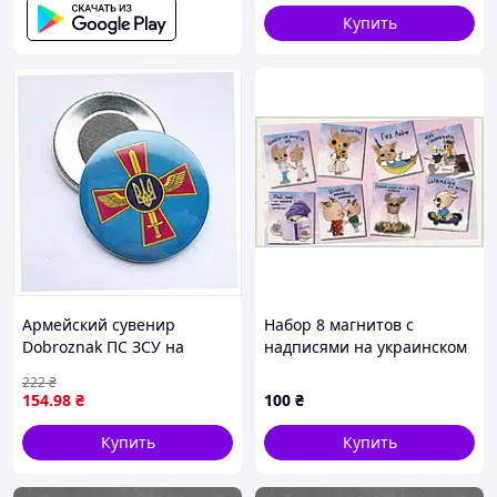
Купить
Армейский сувенир
Набор 8 магнитов с
Dobroznak ПС ЗСУ на
надписями на украинском
магните, 855240XK4M
языке 868411T3HB
222
₴
154
.98
₴
100
₴
Купить
Купить