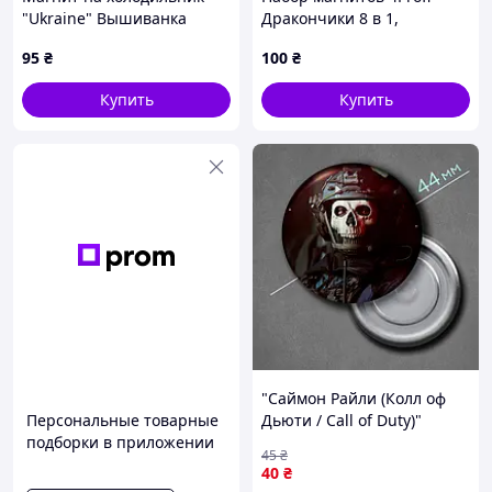
"Ukraine" Вышиванка
Дракончики 8 в 1,
керамический 6×6,5 см –
8K68411H2
95
₴
100
₴
сувенир с украинскими
детьми в национальных
Купить
Купить
костюмах
"Саймон Райли (Колл оф
Персональные товарные
Дьюти / Call of Duty)"
подборки в приложении
магнит круглый Ø44 мм
45
₴
40
₴