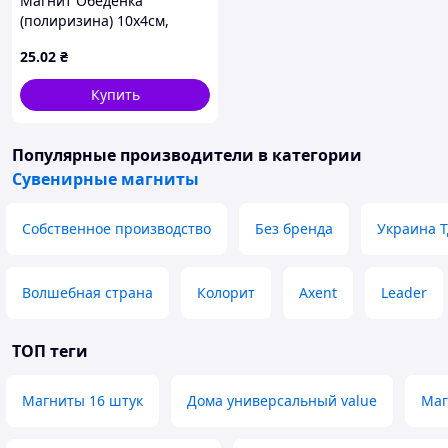
Магнит Обеденка
(полиризина) 10х4см,
арт.SG21-M33 ТМ BONADI
25
.02
₴
Купить
Популярные производители
в категории
Сувенирные магниты
Собственное производство
Без бренда
Украина 
Волшебная страна
Колорит
Axent
Leader
ТОП теги
Магниты 16 штук
Дома универсальный value
Маг