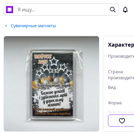
Сувенирные магниты
Характе
Производит
Страна
производит
Вид
Форма
Тематика де
рисунка