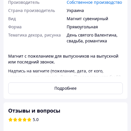
Производитель
Собственное производство
Страна производитель
Украина
Вид
Магнит сувенирный
Форма
Прямоугольная
Тематика декора, рисунка
День святого Валентина,
свадьба, романтика
Магнит с пожеланием для выпускников на выпускной
или последний звонок.
Надпись на магните (пожелание, дата, от кого,
название школы, класс) - Ваша. Предоплата хотя бы 50
процентов.
Подробнее
Размер магнита - 52мм*78мм, размер
вставки-45мм*71мм. В комплект входит пакетик.
Отзывы и вопросы
5.0