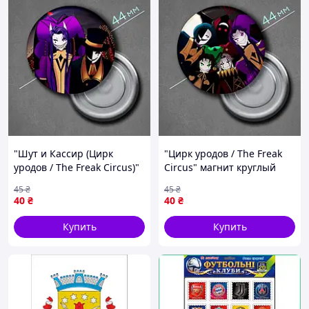
"Шут и Кассир (Цирк
"Цирк уродов / The Freak
уродов / The Freak Circus)"
Circus" магнит круглый
магнит круглый Ø44 мм
Ø44 мм
45
₴
45
₴
40
₴
40
₴
Купить
Купить