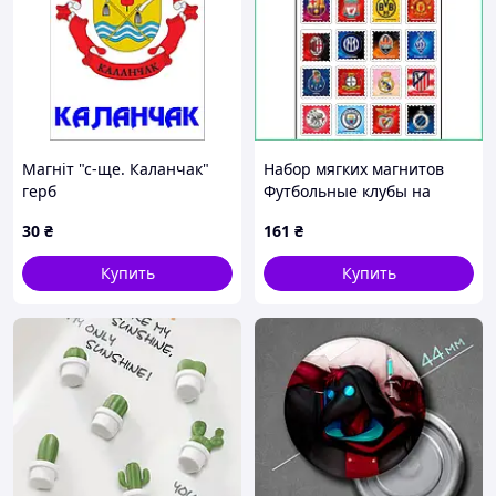
Магніт "с-ще. Каланчак"
Набор мягких магнитов
герб
Футбольные клубы на
холодильник 20 штук для
30
₴
161
₴
детей декор и обучение
эмблемы команд
Купить
Купить