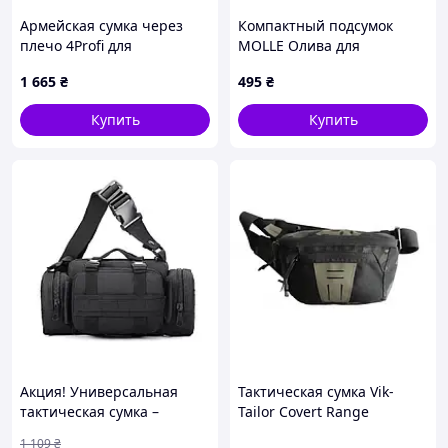
Армейская сумка через
Компактный подсумок
плечо 4Profi для
MOLLE Олива для
документов и ноутбука,
снаряжения 9H865CK27
1 665
₴
495
₴
8685606TB
Купить
Купить
Акция! Универсальная
Тактическая сумка Vik-
тактическая сумка –
Tailor Covert Range
подсумок поясная
Multicam Black (91008234)
1 109
₴