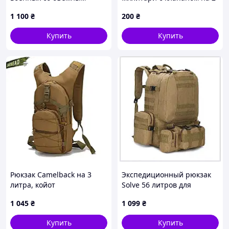
ремнем Multicam
отделения B868B14C98
1 100
₴
200
₴
98THA5844
Купить
Купить
Рюкзак Camelback на 3
Экспедиционный рюкзак
литра, койот
Solve 56 литров для
горного туризма,
1 045
₴
1 099
₴
MMC8670192
Купить
Купить