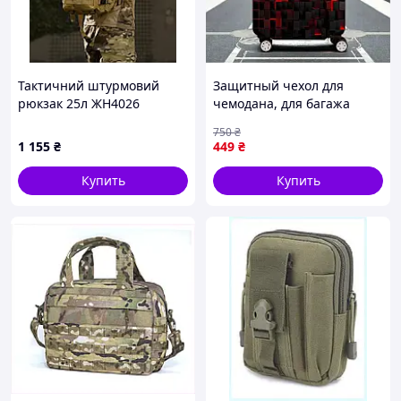
Тактичний штурмовий
Защитный чехол для
рюкзак 25л ЖН4026
чемодана, для багажа
Растягивающийся чехол с
750
₴
ярким принтом для
1 155
₴
449
₴
чемоданов, защита от
пыли, для путешествий (S)
Купить
Купить