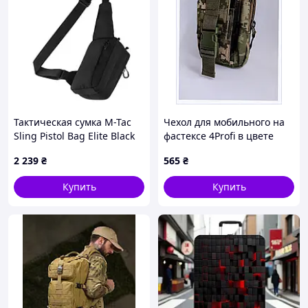
Тактическая сумка M-Tac
Чехол для мобильного на
Sling Pistol Bag Elite Black
фастексе 4Profi в цвете
(10082002)
цифра, E8681489K
2 239
₴
565
₴
Купить
Купить