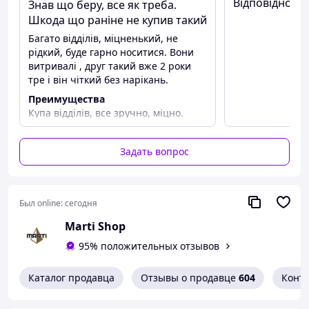
ремнем на застежке Fastex.
Відповідно оп
Знав що беру, все як треба.
Шкода що раніне не купив такий
!
Багато відділів, міцненький, не
рідкий, буде гарно носитися. Вони
витривалі , друг такий вже 2 роки
Рюкзак имеет
тре і він чіткий без нарікань.
боковые
Преимущества
регулировки по
Купа відділів, все зручно, міцно.
объему (в
зависимости от
загрузки рюкзака), а
Задать вопрос
также стропы MOLLE
на внешней стороне для
навешивания дополнительных
итогов и D-образные кольца на
Был online:
сегодня
плечевых лямках.
Marti Shop
Данная модель рюкзака имеет
оптималь
95% положительных отзывов
ный объем для городских условий,
Каталог продавца
легких прогулок на природе,
Отзывы о продавце
604
Конт
рыбалки и охоты.