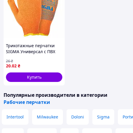
Трикотажные перчатки
SIGMA Универсал с ПВХ
точкой (размер 10,
26
₴
оранжевые, кратно 12
20
.02
₴
парам)
Купить
Популярные производители
в категории
Рабочие перчатки
Intertool
Milwaukee
Doloni
Sigma
Port