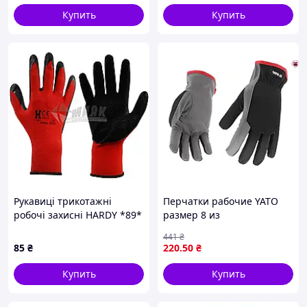
Купить
Купить
Рукавиці трикотажні
Перчатки рабочие YATO
робочі захисні HARDY *89*
размер 8 из
L (9) покриття латекс
синтетической кожи и
441
₴
нейлона [12/120]
85
₴
220
.50
₴
Купить
Купить