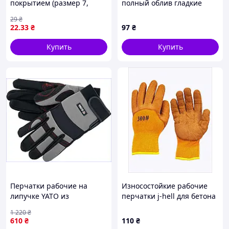
покрытием (размер 7,
полный облив гладкие
белый манжет)
красные р10
29
₴
22
.33
₴
97
₴
Купить
Купить
Перчатки рабочие на
Износостойкие рабочие
липучке YATO из
перчатки j-hell для бетона
синтетической кожи для
и камня 882M4B508
1 220
₴
строительных работ с
610
₴
110
₴
высокой износостойкостью