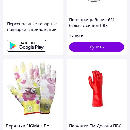
Перчатки рабочие 621
Персональные товарные
белые с синим ПВХ
подборки в приложении
рисунком Волна 10р. ТМ
32
.69
₴
DOLONI
Купить
Перчатки SIGMA с ПУ
Перчатки ТМ Долони ПВХ