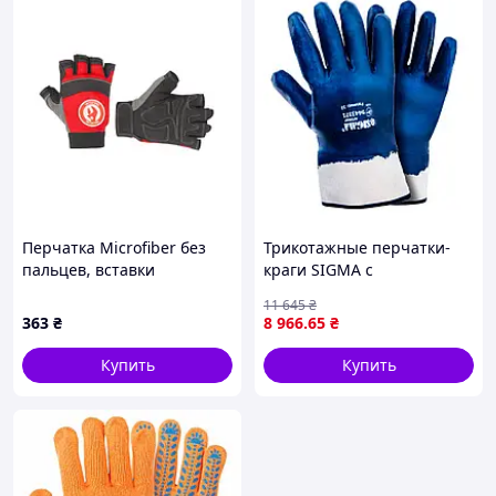
Перчатка Microfiber без
Трикотажные перчатки-
пальцев, вставки
краги SIGMA с
спандекса и неопрена,
нитриловым покрытием
11 645
₴
эластичный манжет на
(размер 10, синие, кратно
363
₴
8 966
.65
₴
липучке, 9" INTERTOOL SP-
120 пар)
0142
Купить
Купить