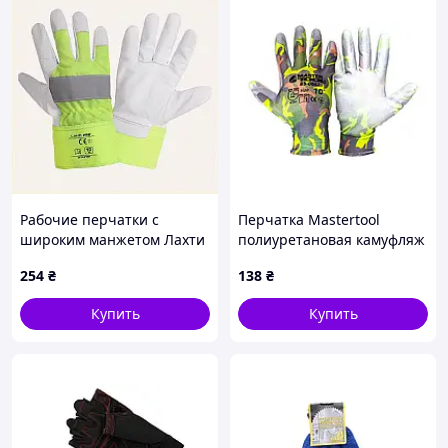
Рабочие перчатки с
Перчатка Mastertool
широким манжетом Лахти
полиуретановая камуфляж
Про, 84683P66TH
10" (83-0662) (6 шт.)
254
₴
138
₴
Купить
Купить