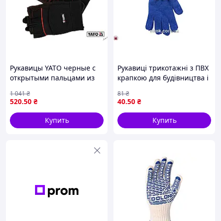
Рукавицы YATO черные с
Рукавиці трикотажні з ПВХ
открытыми пальцами из
крапкою для будівництва і
искусственной кожи и
монтажу комфортні і
1 041
₴
81
₴
синтетики размер 9 для
надежные для защиты рук
520
.50
₴
40
.50
₴
работы
Купить
Купить