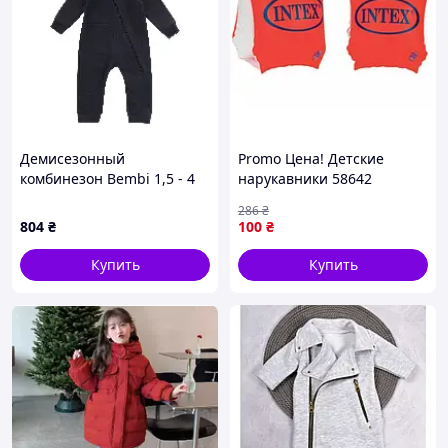
Демисезонный
Promo Цена! Детские
комбинезон Bembi 1,5 - 4
нарукавники 58642
лет Флис Черный/Серый
Красные маленькие -
286
₴
YX0 КБ226 104
только на ZaGrosh.com.ua
804
₴
100
₴
Купить
Купить