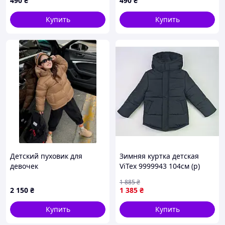
490
₴
490
₴
Купить
Купить
Детский пуховик для
Зимняя куртка детская
девочек
ViTex 9999943 104см (р)
черный
1 885
₴
2 150
₴
1 385
₴
Купить
Купить