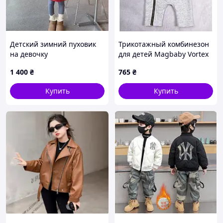
Детский зимний пуховик
Трикотажный комбинезон
на девочку
для детей Magbaby Vortex
Косуха 3-5 лет 120393 98
1 400
₴
765
₴
Купить
Купить