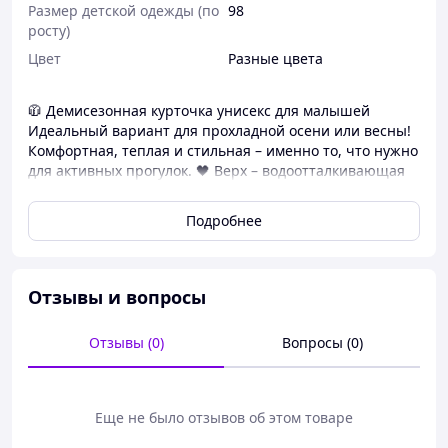
Размер детской одежды (по
98
росту)
Цвет
Разные цвета
🧥 Демисезонная курточка унисекс для малышей
Идеальный вариант для прохладной осени или весны!
Комфортная, теплая и стильная – именно то, что нужно
для активных прогулок. 🖤 Верх – водоотталкивающая
болонь 🖤 Подкладка – мягкий и теплый флис 🖤
Наполнитель – легкий синтепон (хорошо держит тепло)
Подробнее
🖤 Застежка – молния с защитой подбородка 🖤 Два
удобных кармана 🖤 Манжеты с резинкой – не
пропускают холод 🖤 Капюшон – надежно защищает от
ветра 📌 Идеальное сочетание удобства, практичности
Отзывы и вопросы
и милого дизайна! Измерения: 90-Длина 39 см Рукав от
ворота 39 см ширина 33*2 см 100-длина 40 см Рукав от
Отзывы (0)
Вопросы (0)
ворота 40 см ширина 34*2 см 110-длина 43 см Рукав от
ворота 44 см ширина 36*2 см 120-Длина 45 см Рукав от
горла 46 см ширина 37*2 см
Еще не было отзывов об этом товаре