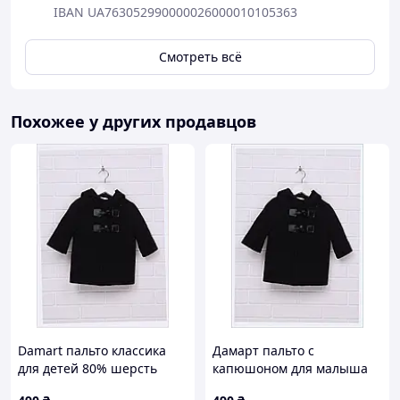
IBAN UA763052990000026000010105363
Смотреть всё
Похожее у других продавцов
Damart пальто классика
Дамарт пальто с
для детей 80% шерсть
капюшоном для малыша
161K7A103
синее, 161CM7102