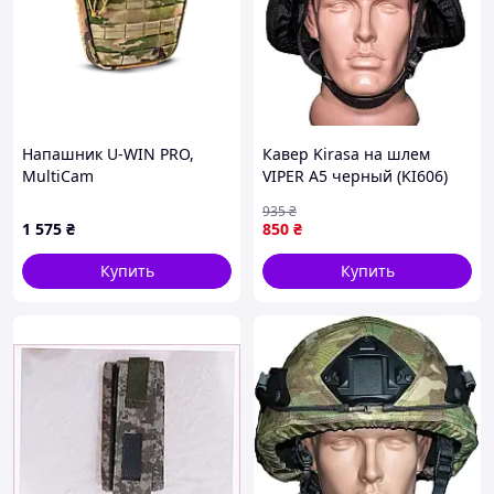
Напашник U-WIN PRO,
Кавер Kirasa на шлем
MultiCam
VIPER A5 черный (KI606)
|neper-KI60|
935
₴
1 575
₴
850
₴
Купить
Купить