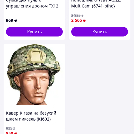
управления дроном ТХ12
MultiCam {6741-piho}
(мультикам)
2 822
₴
969
₴
2 565
₴
Купить
Купить
Кавер Kirasa на безухий
шлем пиксель (KI602)
(KI60-vart)
935
₴
850
₴