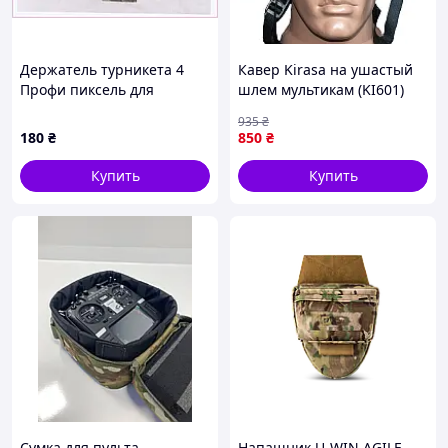
Держатель турникета 4
Кавер Kirasa на ушастый
Профи пиксель для
шлем мультикам (KI601)
разгрузки 870235P7X
(KI60-vart)
935
₴
180
₴
850
₴
Купить
Купить
Сумка для пульта
Напашник U-WIN AGILE,