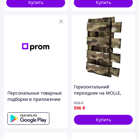
Купить
Купить
Горизонтальний
Персональные товарные
перехідник на MOLLE,
подборки в приложении
Cordura 1050
656
₴
мультикам(TTX3763) {TTX3-
596
₴
piho}
Купить