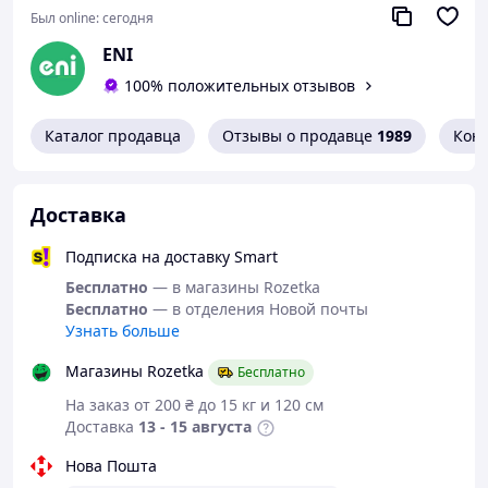
Современный интерфейс Молле и резинка для
Был online:
сегодня
турникета делают его идеальным спутником для
активных действий.
ENI
Размер 25х20х5 см – это оптимальный баланс между
100% положительных отзывов
компактностью и содержимым.
Каталог продавца
Отзывы о продавце
1989
Кон
Предпочтите защиту, на которую вы можете
рассчитывать!
Доставка
Подписка на доставку Smart
Бесплатно
— в магазины Rozetka
Бесплатно
— в отделения Новой почты
Узнать больше
Магазины Rozetka
Бесплатно
На заказ от 200 ₴ до 15 кг и 120 см
Доставка
13 - 15 августа
Нова Пошта