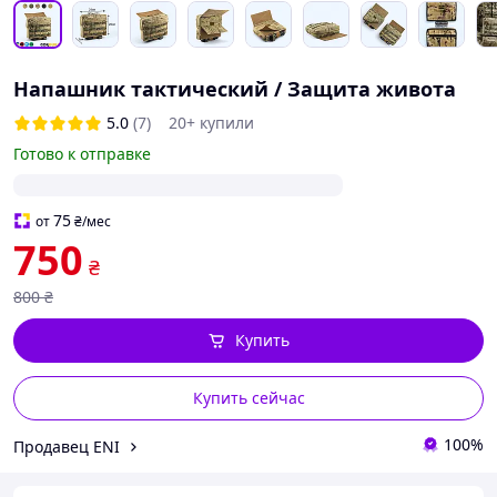
Напашник тактический / Защита живота
5.0
(7)
20+ купили
Готово к отправке
75
от
₴
/мес
750
₴
800
₴
Купить
Купить сейчас
100%
Продавец ENI