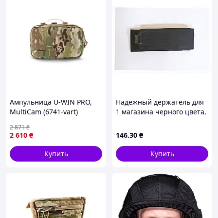
Ампульница U-WIN PRO,
Надежный держатель для
MultiCam (6741-vart)
1 магазина черного цвета,
M863C637P1
2 871
₴
2 610
₴
146
.30
₴
Купить
Купить