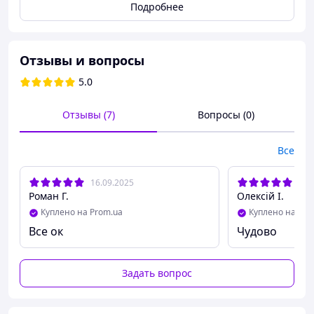
Подробнее
Отзывы и вопросы
5.0
Отзывы (7)
Вопросы (0)
Все
16.09.2025
13.
Роман Г.
Олексій І.
Куплено на Prom.ua
Куплено на Pro
Внутри подсумок имеет большой карман на молнии под
Все ок
Чудово
баллистический пакет. Объем подсумка позволяет
уместить планшет 10 дюймов и необходимые
аксессуары. Молния с двумя бегунками обеспечивает
Задать вопрос
легкий доступ, а передний карман на молнии – защита
от влаги.