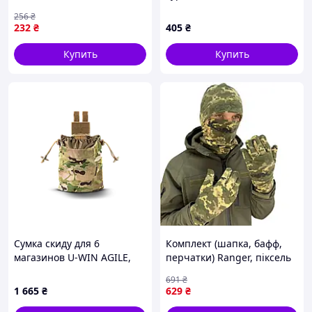
0-vart)
MultiCam
256
₴
232
₴
405
₴
Купить
Купить
Сумка скиду для 6
Комплект (шапка, бафф,
магазинов U-WIN AGILE,
перчатки) Ranger, піксель
MultiCam
55-57 (RA8958) |neper-
691
₴
RA89|
1 665
₴
629
₴