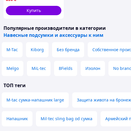
Купить
Популярные производители
в категории
Навесные подсумки и аксессуары к ним
M-Tac
Kiborg
Без бренда
Собственное прои
Melgo
MiL-tec
8Fields
Изолон
No bran
ТОП теги
M-tac сумка-напашник large
Защита живота на бронеж
Напашник
Mil-tec sling bag od сумка
Армейский п