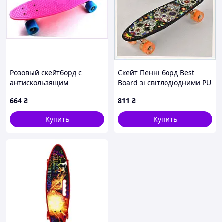
Розовый скейтборд с
Скейт Пенні борд Best
антискользящим
Board зі світлодіодними PU
покрытием Penny
колесами Multicolor (74536)
664
₴
811
₴
1578BB566E
741K320HT2
Купить
Купить