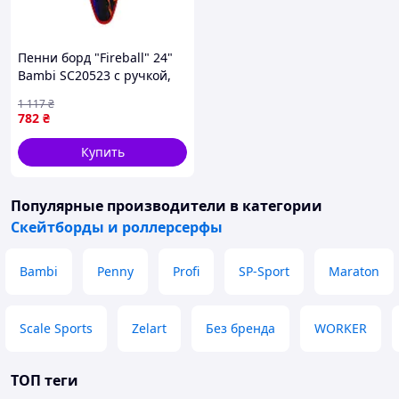
Пенни борд "Fireball" 24"
Bambi SC20523 с ручкой,
PU колеса со светом
1 117
₴
782
₴
Купить
Популярные производители
в категории
Скейтборды и роллерсерфы
Bambi
Penny
Profi
SP-Sport
Maraton
Scale Sports
Zelart
Без бренда
WORKER
ТОП теги