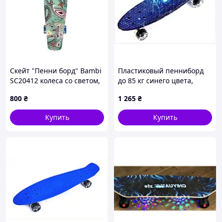
Скейт "Пенни борд" Bambi
Пластиковый пенниборд
SC20412 колеса со светом,
до 85 кг синего цвета,
принт, 56 см
128E027MC0
800
₴
1 265
₴
Купить
Купить