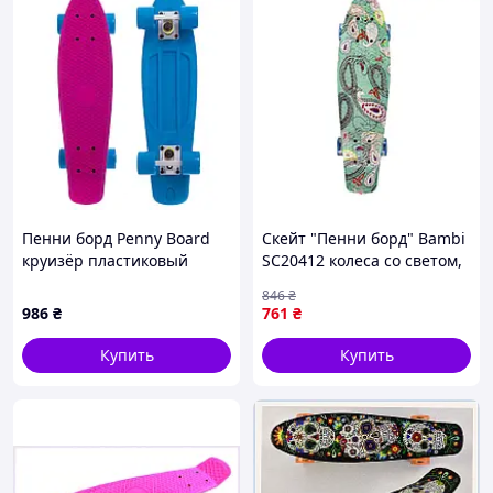
Пенни борд Penny Board
Скейт "Пенни борд" Bambi
круизёр пластиковый
SC20412 колеса со светом,
RUBBER SOFT 22" FISH SK-
принт, 56 см-Sara
846
₴
410-2 розовый-голубой
986
₴
761
₴
Купить
Купить