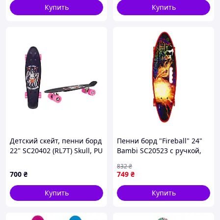
Купить
Купить
Детский скейт, пенни борд
Пенни борд "Fireball" 24"
22" SC20402 (RL7T) Skull, PU
Bambi SC20523 с ручкой,
колеса, дека 56*15 cm
PU колеса со светом-Sara
832
₴
Розовый
700
₴
749
₴
Купить
Купить