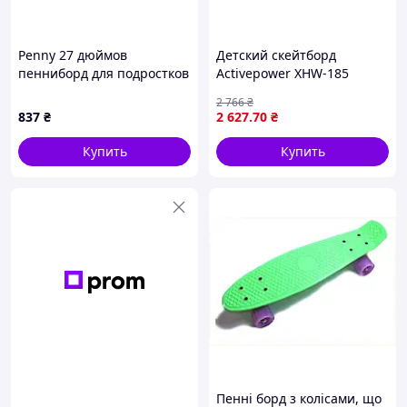
Penny 27 дюймов
Детский скейтборд
пенниборд для подростков
Activepower XHW-185
и взрослых 261781HE1A
светящиеся колеса —
2 766
₴
80×20 см, канадський клен
837
₴
2 627
.70
₴
Купить
Купить
Пенні борд з колісами, що