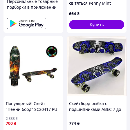
Персональные товарные
світяться Penny Mint
подборки в приложении
(1497515666) 158A6M376
664
₴
Купить
Популярный! Скейт
Скейтборд рыбка с
"Пенни борд" SC20417 PU
подшипниками ABEC 7 до
колеса со светом, 56 см -
70 кг, 74K13X199
2 333
₴
Лучшее качество только
700
₴
774
₴
на Nukleon.com.ua