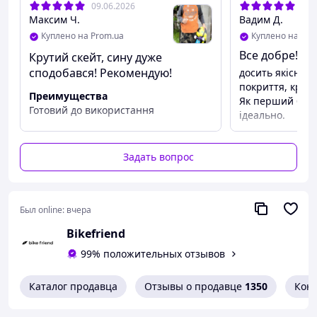
09.06.2026
29.
Максим Ч.
Вадим Д.
Куплено на Prom.ua
Куплено на Pro
Все добре!
Крутий скейт, сину дуже
сподобався! Рекомендую!
досить якісно 
покриття, кріпл
Преимущества
Як перший борд 
Готовий до використання
ідеально.
Задать вопрос
Был online:
вчера
Bikefriend
99% положительных отзывов
Каталог продавца
Отзывы о продавце
1350
Кон