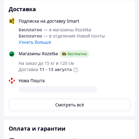
Доставка
Подписка на доставку Smart
Бесплатно
— в магазины Rozetka
Бесплатно
— в отделения Новой почты
Узнать больше
Магазины Rozetka
Бесплатно
Грузоподъемность до 100 кг.
На заказ до 15 кг и 120 см
7 слоев клена
Доставка
11 - 13 августа
Подшипник: ABEC-7
Двойной концевой загиб (Double Kick)
Нова Пошта
Продольный изгиб (Concave)
Алюминиевая прочная подвеска
Колеса 54 × 36 мм, жесткость 92А
Смотреть всё
Оплата и гарантии