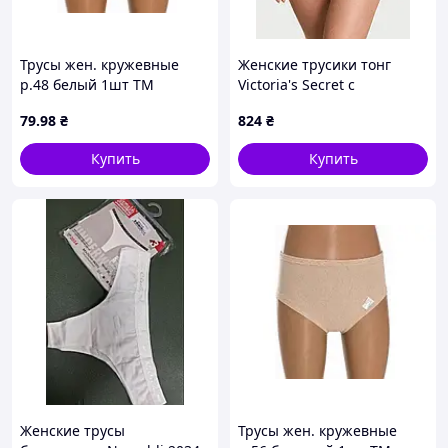
Трусы жен. кружевные
Женские трусики тонг
р.48 белый 1шт ТМ
Victoria's Secret с
УКРАИНА
фурнитурой 1161057213
79
.98
₴
824
₴
(Синий M)
Купить
Купить
Женские трусы
Трусы жен. кружевные