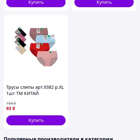
Купить
Купить
Трусы слипы арт.9382 р.XL
1шт ТМ КИТАЙ
104
₴
93
₴
Купить
Популярные производители
в категории