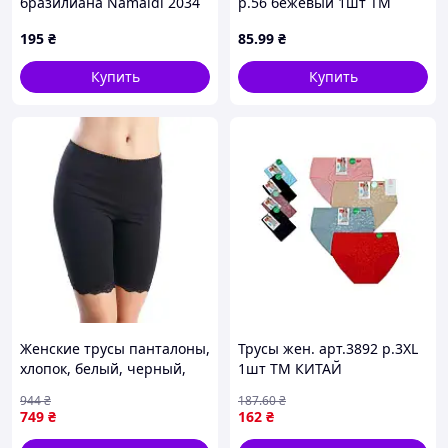
бразилиана Namaldi 2034
р.56 бежевый 1шт ТМ
L-E мол
УКРАИНА
195
₴
85
.99
₴
Купить
Купить
Женские трусы панталоны,
Трусы жен. арт.3892 р.3XL
хлопок, белый, черный,
1шт ТМ КИТАЙ
телесный, шампаневый.
944
₴
187
.60
₴
Модель Т8 L
749
₴
162
₴