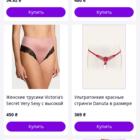
54
.92
₴
480
₴
(Черный XS)
Купить
Купить
Женские трусики Victoria’s
Ультратонкие красные
Secret Very Sexy с высокой
стринги Danuta в размере
посадкой. S
S/M, 95X6H851
450
₴
369
₴
Купить
Купить