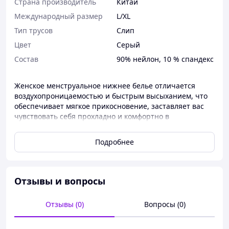
Страна производитель
Китай
Международный размер
L/XL
Тип трусов
Слип
Цвет
Серый
Состав
90% нейлон, 10 % спандекс
Женское менструальное нижнее белье отличается
воздухопроницаемостью и быстрым высыханием, что
обеспечивает мягкое прикосновение, заставляет вас
чувствовать себя прохладно и комфортно в
повседневном ношении. Менструальные трусы
изготовлены из хлопкового материала, что
Подробнее
обеспечивает гладкую посадку без линий трусиков.
Они отлично подходят для повседневного ношения,
послеродового восстановления и так далее.
Отзывы и вопросы
Размер: L/XL, , бедра: 101-105 см.
Отзывы (0)
Вопросы (0)