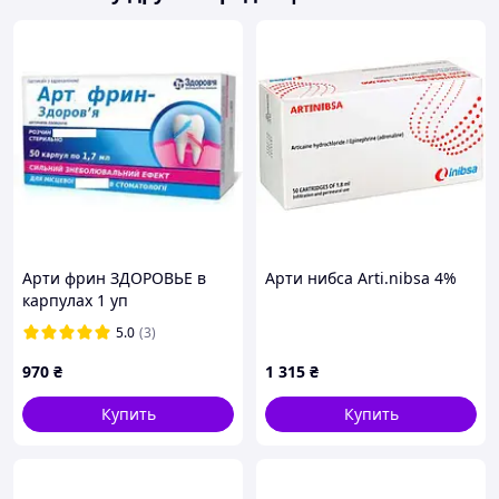
Арти фрин ЗДОРОВЬЕ в
Арти нибса Arti.nibsa 4%
карпулах 1 уп
5.0
(3)
970
₴
1 315
₴
Купить
Купить