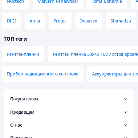
Nuctech
Malvern Panalytical
Foma Bohemia
A
DIGI
Арти
Protec
Элватех
Shimadzu
ТОП теги
Рентгенпленки
Рентген пленка 30х40 100 листов кровл
Прибор радиационного контроля
Аккумуляторы для эл
Покупателям
Продавцам
О нас
Партнеры