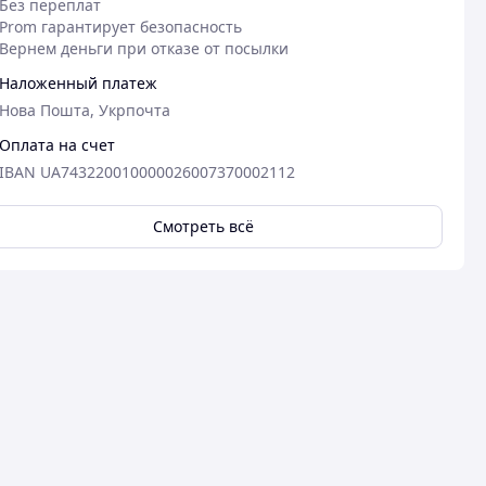
Без переплат
Prom гарантирует безопасность
Вернем деньги при отказе от посылки
Наложенный платеж
Нова Пошта, Укрпочта
Оплата на счет
IBAN UA743220010000026007370002112
Смотреть всё
07.02.2025
26
Мілєна Л.
Юрій П.
Куплено на Prom.ua
Куплено на Pr
Швидка доставка, рекомендую
Галина якісь