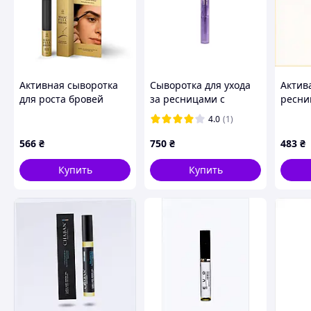
Похожие товары по характеристикам
Активная сыворотка
Сыворотка для ухода
Актив
для роста бровей
за ресницами с
ресни
Lambre Magic Full
пептидами LashBOOST
ежедн
4.0
(1)
Brow Active Serum
8P153
566
₴
750
₴
483
₴
Купить
Купить