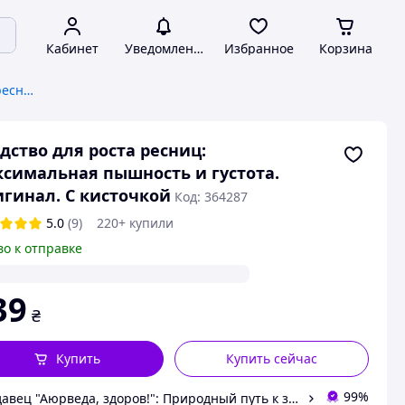
Кабинет
Уведомления
Избранное
Корзина
Лечебный уход за бровями и ресницами
дство для роста ресниц:
симальная пышность и густота.
гинал. С кисточкой
Код: 364287
5.0
(9)
220+ купили
во к отправке
39
₴
Купить
Купить сейчас
99%
Продавец "Аюрведа, здоров!": Природный путь к здоровью и красоте!