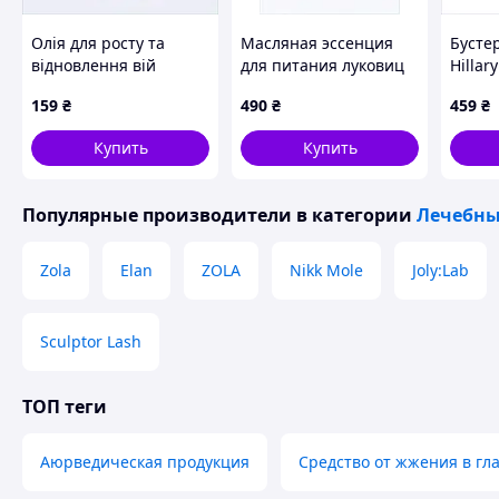
Олія для росту та
Масляная эссенция
Бусте
відновлення вій
для питания луковиц
Hillar
Chaban Natural
бровей EVO derm,
Booste
159
₴
490
₴
459
₴
Cosmetics 10 мл
8E153246M
C81MK
(00128) 825X466TA2
Купить
Купить
Популярные производители
в категории
Лечебны
Zola
Elan
ZOLA
Nikk Mole
Joly:Lab
Sculptor Lash
ТОП теги
Аюрведическая продукция
Средство от жжения в гл