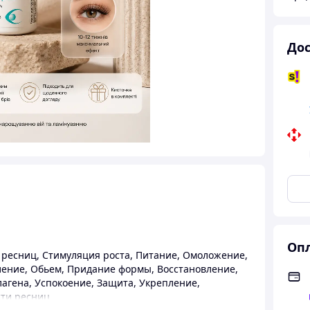
Дос
Опл
 ресниц
,
Стимуляция роста
,
Питание
,
Омоложение
,
ление
,
Обьем
,
Придание формы
,
Восстановление
,
лагена
,
Успокоение
,
Защита
,
Укрепление
,
ти ресниц