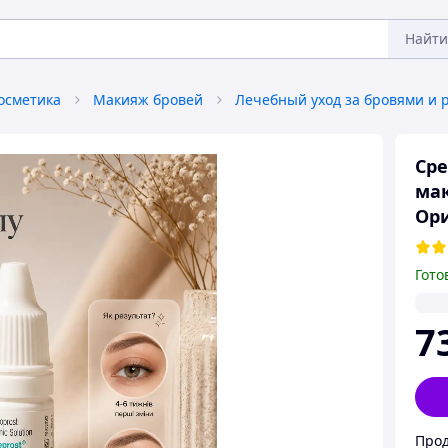
Найти
осметика
Макияж бровей
Сре
мак
Ори
Гото
7