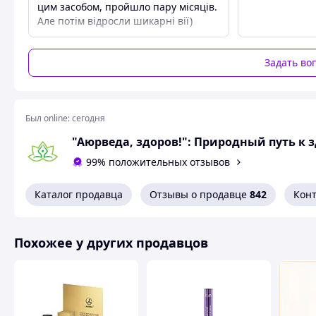
цим засобом, пройшло пару місяців.
Але потім відросли шикарні вії)
Способ применения
Наносить 1 раз в день вечером на чистую кожу верхнего 
Задать во
Только для наружного применения. Не закапывать в глаза
Важно
Был online:
сегодня
Средство предназначено для косметического использован
"Аюрведа, здоров!": Природный путь к 
99% положительных отзывов
Каталог продавца
Отзывы о продавце
842
Кон
Похожее у других продавцов