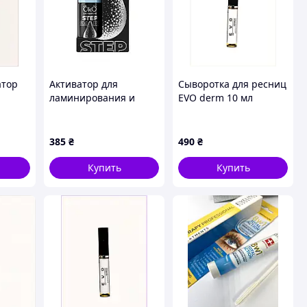
атор
Активатор для
Сыворотка для ресниц
ламинирования и
EVO derm 10 мл
и
освещения SMART
питательная ночная,
H46
STEP OKO Lash&Brow,
C815324H6
10 мл
385
₴
490
₴
Купить
Купить