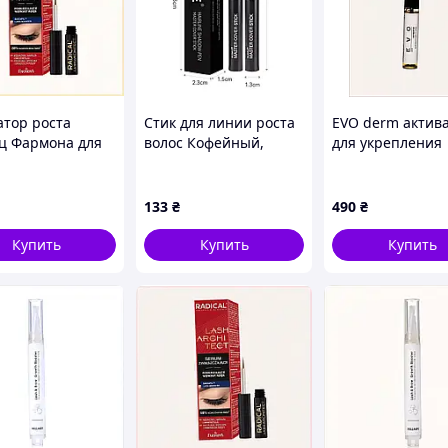
атор роста
Стик для линии роста
EVO derm актив
ц Фармона для
волос Кофейный,
для укрепления
евного приема
пудра для линии роста
корней ресниц 
42EP6
волос, пудра для
бровей P81532A
бровей ( 5924 )
133
₴
490
₴
Купить
Купить
Купить