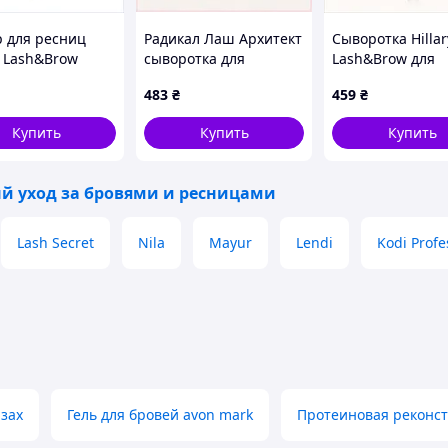
р для ресниц
Радикал Лаш Архитект
Сыворотка Hillar
y Lash&Brow
сыворотка для
Lash&Brow для
r 3 мл,
чувствительных глаз
восстановления
483
₴
459
₴
53158
P815342HC6
наращивания
815315ME8X
Купить
Купить
Купить
й уход за бровями и ресницами
Lash Secret
Nila
Mayur
Lendi
Kodi Profe
азах
Гель для бровей avon mark
Протеиновая реконс