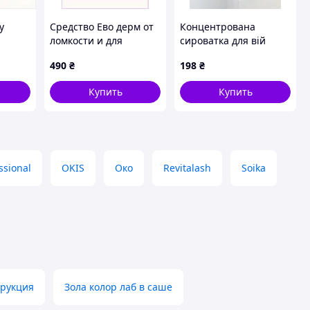
y
Средство Ево дерм от
Концентрована
ломкости и для
сироватка для вій
 после
густоты ресниц 10 мл,
Eveline Cosmetics
490
₴
198
₴
H815324P6
Therapy Professional 8
в 1 Total Action
Купить
Купить
ssional
OKIS
Око
Revitalash
Soika
трукция
Зола колор лаб в саше