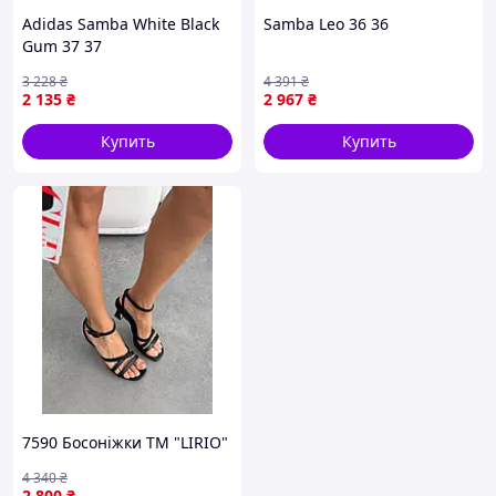
Adidas Samba White Black
Samba Leo 36 36
Gum 37 37
3 228
₴
4 391
₴
2 135
₴
2 967
₴
Купить
Купить
7590 Босоніжки ТМ "LIRIO"
4 340
₴
2 800
₴