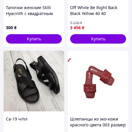
Тапочки женские Stilli
Off White Be Right Back
Hyacinth с квадратным
Black Yellow 40 40
мысом, 2A7M4494M6
5 226
₴
300
₴
3 456
₴
Купить
Купить
Са-19 ч/пл
Шлепанцы из эко-кожи
красного цвета 003 размер
40 от бренда Yaprak shoes