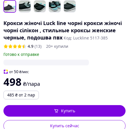
Крокси жіночі Luck line чорні крокси жіночі
чорні сілікон , стильные кроксы женские
черные, подошва пвх
Код: Luckline 5117-385
4.9
(13)
20+ купили
Готово к отправке
50
от
₴
/мес
498
₴/пара
485
₴
от 2 пар
Купить
Купить сейчас