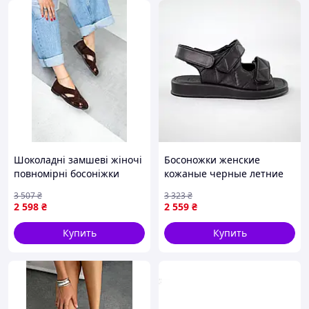
Шоколадні замшеві жіночі
Босоножки женские
повномірні босоніжки
кожаные черные летние
классические Shopingo
3 507
₴
3 323
₴
Босоніжки жіночі шкіряні
2 598
₴
2 559
₴
чорні літні класичні
Купить
Купить