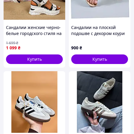
Сандалии женские черно-
Сандалии на плоской
белые городского стиля на
подошве с декором коури
легкой танкетке,
36 р, 6543MA957E
1 699
₴
босоножки на высокой
1 099
₴
900
₴
платформе р.38(стопа
24,5см).
Купить
Купить