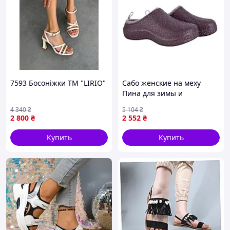
7593 Босоніжки ТМ "LIRIO"
Сабо женские на меху
Пина для зимы и
демисезона удобная обувь
4 340
₴
5 104
₴
с флисом и текстильной
2 800
₴
2 552
₴
стелькой шоколадного
цвета
Купить
Купить