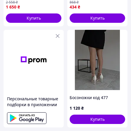
2 558
₴
868
₴
для стильного образа
1 650
₴
434
₴
Купить
Купить
Босоножки код 477
Персональные товарные
подборки в приложении
1 120
₴
Купить