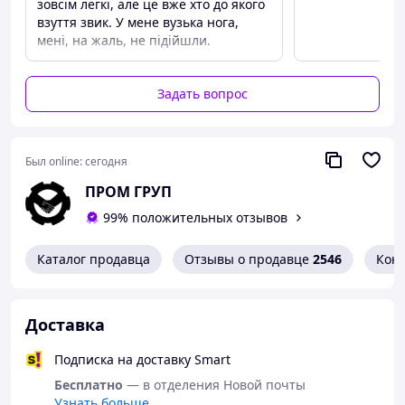
зовсім легкі, але це вже хто до якого
взуття звик. У мене вузька нога,
Виробник:
Luckline
мені, на жаль, не підійшли.
Категорія:
жіночі
Стать:
жіночі
Тип:
крокси
Задать вопрос
Сезон:
літо
Розміри:
36-41
Матеріал верх:
сілікон
Матеріал устілки:
пвх
Был online:
сегодня
Колір чорні
ПРОМ ГРУП
Країна-виробник:
Україна
99% положительных отзывов
Каталог продавца
Отзывы о продавце
2546
Кон
Доставка
36 (230-235 мм)
37 (235-240 мм)
Подписка на доставку Smart
38 (24,5-250 мм)
Бесплатно
— в отделения Новой почты
39 (250 мм)
Узнать больше