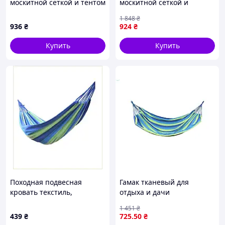
москитной сеткой и тентом
москитной сеткой и
от дождя / Гамак-палатка
чехлом 235х150 см,
1 848
₴
производная для отдыха
подвесной хлопковый в
936
₴
924
₴
на природе 260*140CM
комплекте с креплениями
Купить
Купить
Походная подвесная
Гамак тканевый для
кровать текстиль,
отдыха и дачи
5E1P54M36
комфортный и прочный
1 451
₴
для расслабления на
439
₴
725
.50
₴
улице