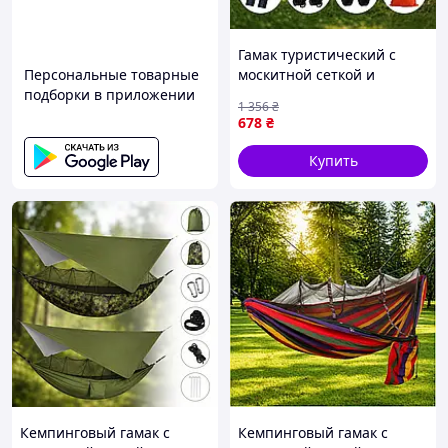
Гамак туристический с
Персональные товарные
москитной сеткой и
подборки в приложении
карманом для кемпинга и
1 356
₴
отдыха на природе
678
₴
220х120 см
Купить
Кемпинговый гамак с
Кемпинговый гамак с