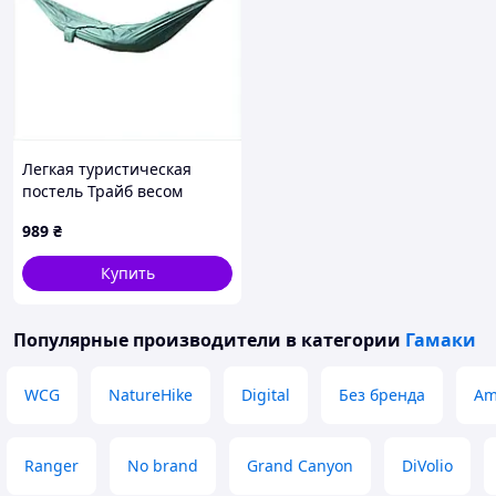
Легкая туристическая
постель Трайб весом
полкилограмма
989
₴
B881880HE6
Купить
Популярные производители
в категории
Гамаки
WCG
NatureHike
Digital
Без бренда
Am
Ranger
No brand
Grand Canyon
DiVolio