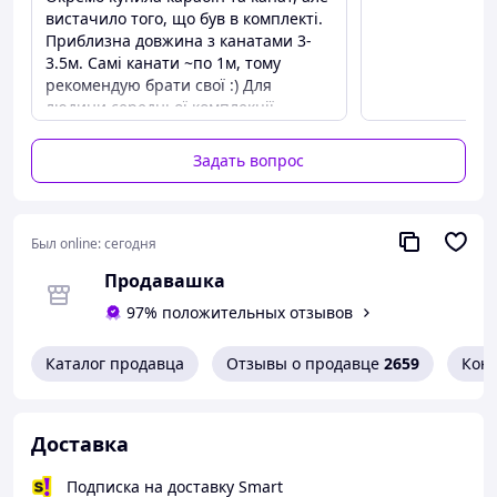
Габариты: 200 х 150 см;
вистачило того, що був в комплекті.
Габариты в сложенном виде: 43 х 13 см;
Приблизна довжина з канатами 3-
Размер планки: 40 см;
3.5м. Самі канати ~по 1м, тому
Вес: 1,7 кг.
рекомендую брати свої :) Для
людини середньої комплекції -
ідеально! Легкий. Є дерев'яні планки
Комфортний для тіла Колір - видний,
Задать вопрос
що в лісі, що в полі, що на морі.
Загубишся - стели гамак, знайдуть)
Преимущества
Был online:
сегодня
Легкий. Яскравий. Комфортний. Є
канати в комплекті ~1 м кожен.
Продавашка
Чохол з такої ж тканини. Зібрати-
97% положительных отзывов
розібрати зможе кожен.
Недостатки
Каталог продавца
Отзывы о продавце
2659
Кон
Він тканинний, потрібно
враховувати погодні умови: спека,
дощ
Доставка
Подписка на доставку Smart