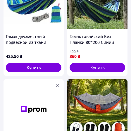
Гамак двухместный
Гамак гавайский Без
подвесной из ткани
Планки 80*200 Синий
270х150 Bonro B-091
HA01blue
400
₴
зеленый + чехол 120 кг
425
.50
₴
360
₴
нагрузка 120 кг
Купить
Купить