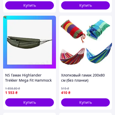
Купить
Купить
NS Гамак Highlander
Хлопковый гамак 200х80
Trekker Mega Fit Hammock
см (без планки)
(TA134) Nes22/Q
1 858
.80
₴
515
₴
1 553
₴
410
₴
Купить
Купить