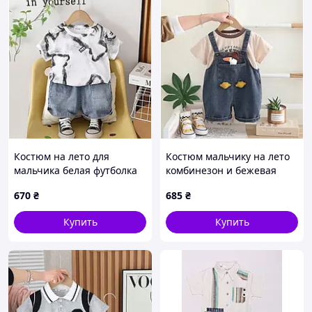
Костюм на лето для
Костюм мальчику на лето
мальчика белая футболка
комбинезон и бежевая
11125, Размер 100
футболка 11112, Размер
670
₴
685
₴
120
Купить
Купить