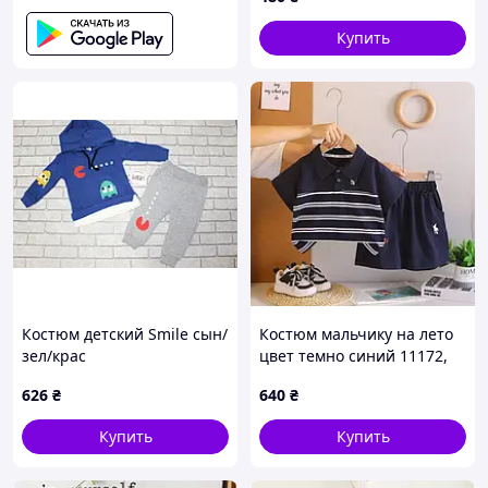
шорты в полоску 10498,
Размер 120
Купить
Костюм детский Smile сын/
Костюм мальчику на лето
зел/крас
цвет темно синий 11172,
Размер 100
626
₴
640
₴
Купить
Купить