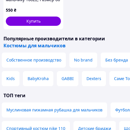
550
₴
Купить
Популярные производители
в категории
Костюмы для мальчиков
Собственное производство
No brand
Без бренда
Kids
BabyKroha
GABBI
Dexters
Саме То
ТОП теги
Муслиновая пижамная рубашка для мальчиков
Футбол
Спортивный костюм nike 110
Детские бриджи
Шо