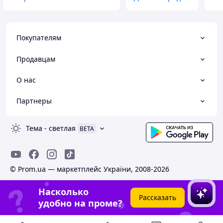
Покупателям
Продавцам
О нас
Партнеры
Тема
-
светлая
BETA
© Prom.ua — маркетплейс України, 2008-2026
Насколько
Рассказать
удобно на проме?