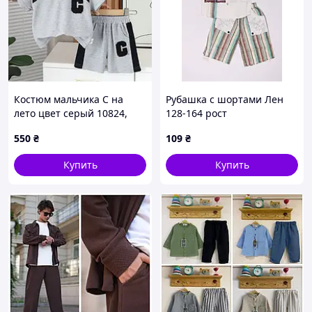
Костюм мальчика С на
Рубашка с шортами Лен
лето цвет серый 10824,
128-164 рост
Размер 110
550
₴
109
₴
Купить
Купить