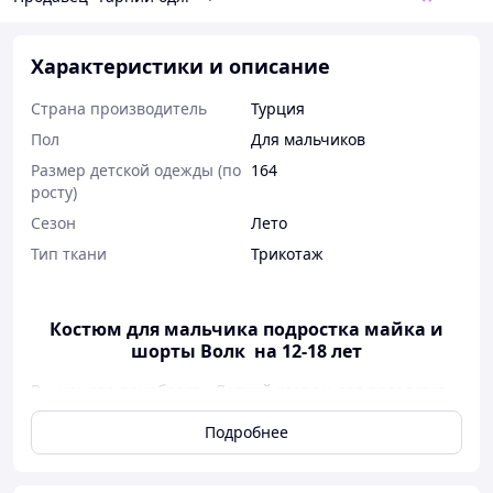
Характеристики и описание
Страна производитель
Турция
Пол
Для мальчиков
Размер детской одежды (по
164
росту)
Сезон
Лето
Тип ткани
Трикотаж
Костюм для мальчика подростка майка и
шорты Волк на 12-18 лет
Вы можете приобрести Летний костюм для подростка
майка и шорты Волк на 14-18 лет | Подростковый
Подробнее
костюм на парня с Волком от интернет-магазина
"Гарний одяг" по приемлемой цене. Быстрая доставка
по Украине. Отправка в день заказа.