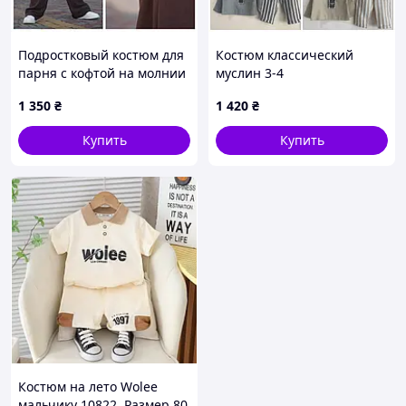
Подростковый костюм для
Костюм классический
парня с кофтой на молнии
муслин 3-4
и брюками свободного
1 350
₴
1 420
₴
кроя, размеры 152, 158,
164, 170
Купить
Купить
Костюм на лето Wolee
мальчику 10822, Размер 80