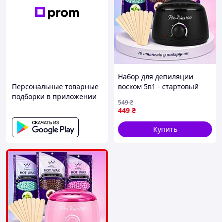
Набор для депиляции
Персональные товарные
воском 5в1 - стартовый
подборки в приложении
набор для удаления волос
549
₴
с воскоплавателем Pro-Wax
449
₴
100W и виском 300 г + 10
шпателей
Купить