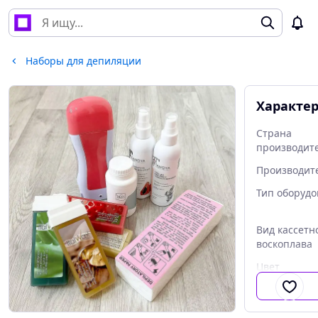
Наборы для депиляции
Характе
Страна
производит
Производит
Тип оборуд
Вид кассетн
воскоплава
Цвет