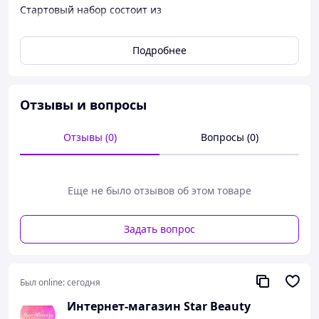
Стартовый набор состоит из
- Воскоплав кассетный;(цвет по наличию )
Подробнее
- Воск для депиляции в кассетах 4 шт;
- Стрипсы для депиляции 1 пачка(100 шт)
- Тальк 100 гр
Отзывы и вопросы
- Гель до депиляции трехступенчатый Tanoya 200 мл
Отзывы (0)
Вопросы (0)
- Мульти-гель после депиляции - Tanoya Депиляж 200
мл
Еще не было отзывов об этом товаре
Задать вопрос
Был online:
сегодня
Интернет-магазин Star Beauty