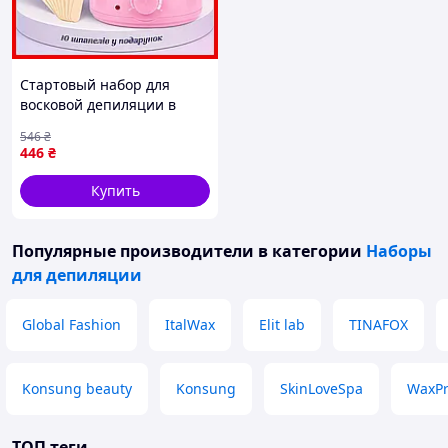
Стартовый набор для
восковой депиляции в
домашних условиях 5в1,
546
₴
воскоплав Pro-Wax 100,
446
₴
воск в гранулах, шпатели
Купить
Популярные производители
в категории
Наборы
для депиляции
Global Fashion
ItalWax
Elit lab
TINAFOX
Konsung beauty
Konsung
SkinLoveSpa
WaxP
ТОП теги