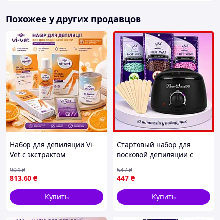
Похожее у других продавцов
Набор для депиляции Vi-
Стартовый набор для
Vet с экстрактом
восковой депиляции с
апельсина для
пленочным воском
904
₴
547
₴
нормальной кожи
konsung 300г, воскоплавом
813
.60
₴
447
₴
100Вт 400г, шпатели 10шт
Купить
Купить