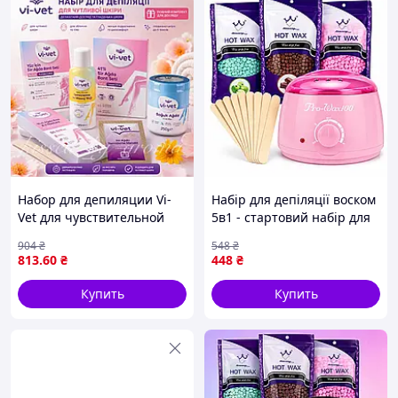
Набор для депиляции Vi-
Набір для депіляції воском
Vet для чувствительной
5в1 - стартовий набір для
кожи
воскової депіляції з
904
₴
548
₴
воскоплавом Pro-Wax
813
.60
₴
448
₴
100W, віск 300 г + 10
шпателів
Купить
Купить