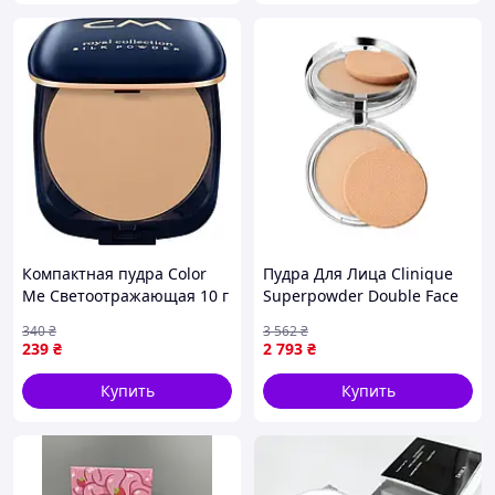
Компактная пудра Color
Пудра Для Лица Clinique
Me Светоотражающая 10 г
Superpowder Double Face
18 (8014533607829)
07 Matte Neutral 10 Г
340
₴
3 562
₴
239
₴
2 793
₴
Купить
Купить