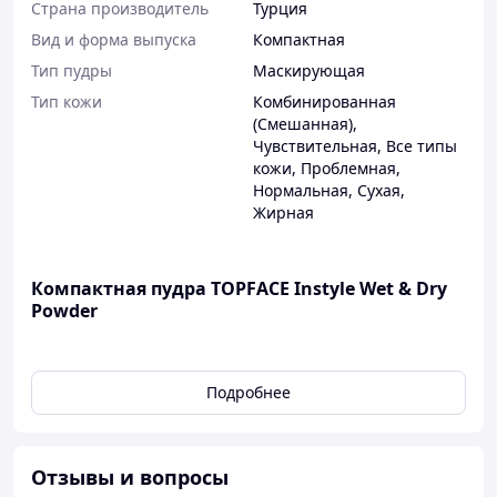
Страна производитель
Турция
Вид и форма выпуска
Компактная
Тип пудры
Маскирующая
Тип кожи
Комбинированная
(Смешанная)
,
Чувствительная
,
Все типы
кожи
,
Проблемная
,
Нормальная
,
Сухая
,
Жирная
Компактная пудра TOPFACE Instyle Wet & Dry
Powder
Продукт сделает вашу кожу свежей и безупречной в
Подробнее
течение всего дня. Состав специально разработан для
нанесения влажным и сухим способом. Масло камелии
способствует увлажнению кожи.
Отзывы и вопросы
Создайте более плотное, бархатистое и матовое