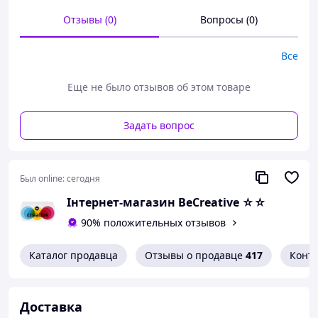
покрытие влажным спонжем или кисточкой для
Отзывы (0)
Вопросы (0)
макияжа, более тонкий слой с помощью сухого спонжа
или кисти.
Все
Подходит для всех типов кожи.
Еще не было отзывов об этом товаре
Задать вопрос
Был online:
сегодня
Інтернет-магазин BeCreative ☆☆
90% положительных отзывов
Каталог продавца
Отзывы о продавце
417
Конт
Доставка