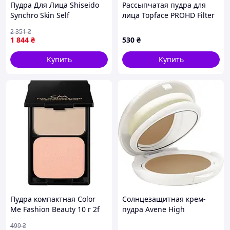
Пудра Для Лица Shiseido
Рассыпчатая пудра для
Synchro Skin Self
лица Topface PROHD Filter
Refreshing Custom Finish
Finish Pink Star Розовый
2 351
₴
Powder Foundation 240
PT273.004 9 г
1 844
₴
530
₴
Quartz 9 Г
Купить
Купить
Пудра компактная Color
Солнцезащитная крем-
Me Fashion Beauty 10 г 2f
пудра Avene High
Бежевый (8014533608260)
Protection Tinted SPF 50+ с
499
₴
минеральными фильтрами