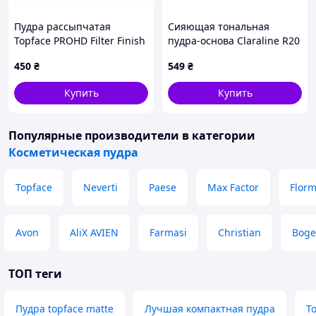
Пудра рассыпчатая
Сияющая тональная
Topface PROHD Filter Finish
пудра-основа Claraline R20
002 Peacy бежевая PT273 9
Light Rose, 12 г
450
₴
549
₴
г
Купить
Купить
Популярные производители
в категории
Косметическая пудра
Topface
Neverti
Paese
Max Factor
Flor
Avon
AliX AVIEN
Farmasi
Christian
Boge
ТОП теги
Пудра topface matte
Лучшая компактная пудра
T