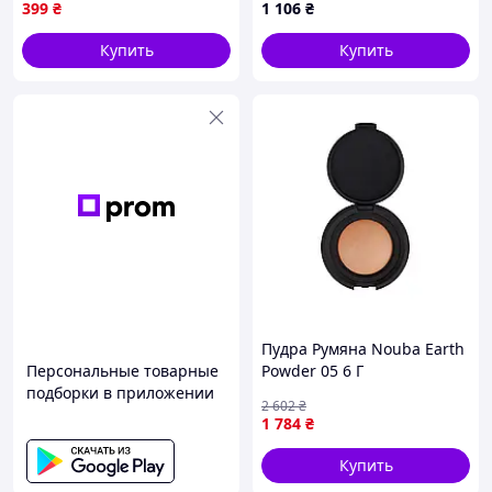
399
₴
1 106
₴
Бежевая 10 г
(3282770100228)
Купить
Купить
Пудра Румяна Nouba Earth
Персональные товарные
Powder 05 6 Г
подборки в приложении
2 602
₴
1 784
₴
Купить