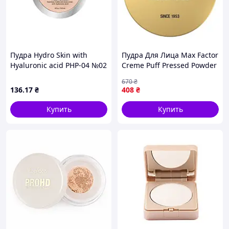
Пудра Hydro Skin with
Пудра Для Лица Max Factor
Hyaluronic acid PHP-04 №02
Creme Puff Pressed Powder
Light ivory ТМ PARISA
50 Natural 14 Г
670
₴
136
.17
₴
408
₴
Купить
Купить