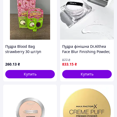
Пудра Blood Bag
Пудра фінішна Dr.Althea
strawberry 30 шт/уп
Face Blur Finishing Powder,
8 g
877
₴
260
.13
₴
833
.15
₴
Купить
Купить