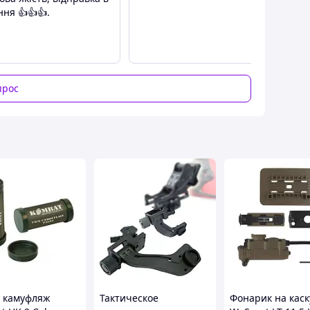
ня 👍👍👍.
ешения премиального бренда Team Wendy;
ии.
прос
к и тактической экипировки.
 камуфляж
Тактическое
Фонарик на каск