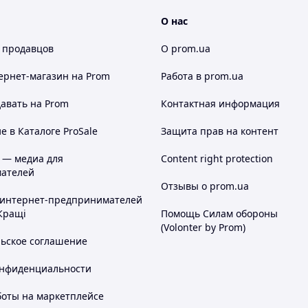
О нас
 продавцов
О prom.ua
ернет-магазин
на Prom
Работа в prom.ua
авать на Prom
Контактная информация
 в Каталоге ProSale
Защита прав на контент
 — медиа для
Content right protection
ателей
Отзывы о prom.ua
 интернет-предпринимателей
Кращі
Помощь Силам обороны
(Volonter by Prom)
льское соглашение
онфиденциальности
боты на маркетплейсе