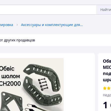
Найти
пировка
Аксессуары и комплектующие для касок и бронежилетов
от других продавцов
Обв
MIC
под
шр
Недо
1