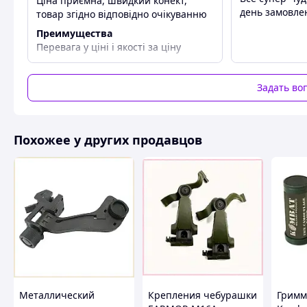
Ціна приємна, швидкий конект,
день замовлен
товар згідно відповідно очікуванню
современный дизайн и эргономика, повторяющие р
Преимущества
надёжная защита и комфорт при длительном ношен
Перевага у ціні і якості за ціну
Комплектация:
подвесная система;
Задать во
набор противоударных подушек (2 уровня);
боковые рельсы ARC + резинки для фиксации;
Похожее у других продавцов
NVG-шрауд (алюминиевый) + комплект винтов.
Практичное решение для военных, страйкбола, тренирово
Похожие товары по характеристикам
Металлический
Крепления чебурашки
Гримм