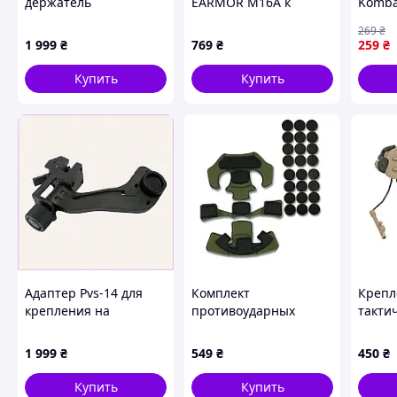
держатель
EARMOR M16A к
Komba
монокуляра на каску
наушникам M31/M32
Camo 
269
₴
М88, 9X02B5M889
Plus Оливковый
1 999
₴
769
₴
259
₴
(2573607274),
P899C7663
Купить
Купить
Адаптер Pvs-14 для
Комплект
Крепл
крепления на
противоударных
такти
тактический шлем,
подушек для шлема
наушн
9K0258A89
GEN.2 Хаки
1 999
₴
549
₴
450
₴
Купить
Купить