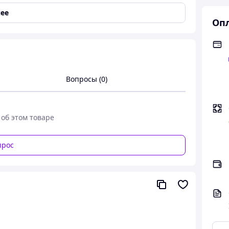
ее
ння різнопланового корисного навантаження на
Опл
ям на дрон, має автономне живлення та працює
 фото елемента. Завдяки такій конструкції,
ктуру дрона. Застосування системи не потребує! при
я.
опомогою гнучкого ременя із застібкою VELCRO, що
Вопросы (0)
нтажі різної конструкції та форм.
 об этом товаре
ії так і одиничні вироби.
 за вказаним контактним номером телефону
прос
WhatsApp, Messenger, Telegram, Signal.