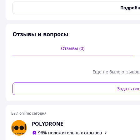
(id.: ADS_AE2_DOUBLE-VELCRO)
Подробн
ОПИС: Автономна система для транспортування та скида
Autel EVO II. Система є автономним навісним обладнанн
шляхом зчитування світлових сигналів дрона за допомогою
система для своєї роботи не потребує втручання в архіте
Отзывы и вопросы
експлуатації дрона вимикання нижніх датчиків положенн
В конструкції системи реалізована навіска вантажів за д
Отзывы (0)
дозволяє виконувати монтаж/транспортування/скидання ва
Вага системи: 165гр.
Еще не было отзывов
ВИРОБНИЦТВО: виготовляємо та постачаємо як гуртові парт
Для замовлення та/або консультацій просимо звертатися
Задать во
зручним для вас способом: дзвінки, повідомлення, Viber, 
Был online:
сегодня
POLYDRONE
96% положительных отзывов