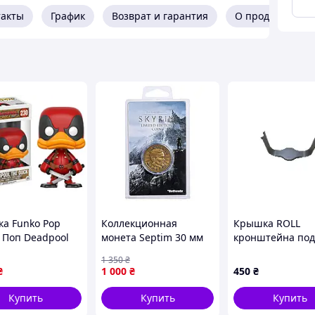
такты
График
Возврат и гарантия
О продавце
ка Funko Pop
Коллекционная
Крышка ROLL
 Поп Deadpool
монета Septim 30 мм
кронштейна под
uck Дэдпул Утка
из игры The Elder
для квадрокопт
1 350
₴
 DP230
Scrolls IV Oblivion
Autel EVO Max 4
₴
1 000
₴
450
₴
Купить
Купить
Купить