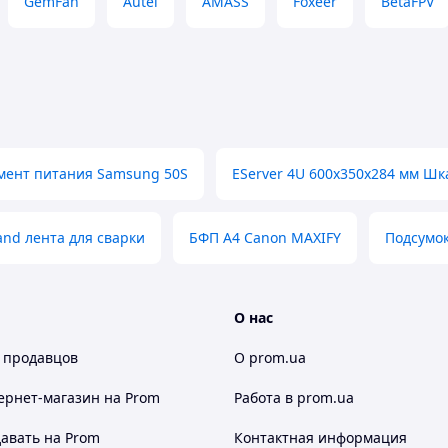
GemFan
Autel
AMASS
Foxeer
BetaFPV
мент питания Samsung 50S
EServer 4U 600х350х284 мм Шк
and лента для сварки
БФП А4 Canon MAXIFY
Подсумок
О нас
 продавцов
О prom.ua
ернет-магазин
на Prom
Работа в prom.ua
авать на Prom
Контактная информация