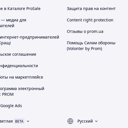
 в Каталоге ProSale
Защита прав на контент
 — медиа для
Content right protection
ателей
Отзывы о prom.ua
 интернет-предпринимателей
Кращі
Помощь Силам обороны
(Volonter by Prom)
льское соглашение
онфиденциальности
боты на маркетплейсе
рограмма электронный
с PROM
 Google Ads
ветлая
Русский
BETA