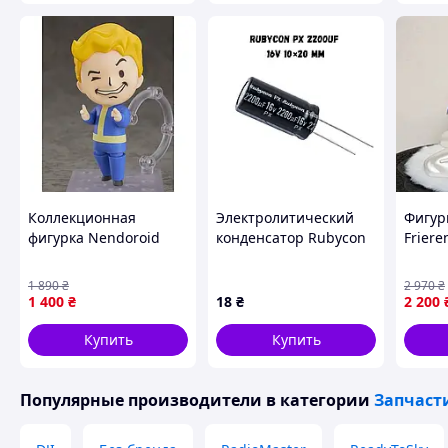
Коллекционная
Электролитический
Фигур
фигурка Nendoroid
конденсатор Rubycon
Friere
Fallout Vault Boy 100
PX 2200 мкФ 16В
Journe
мм ABS-PVC
(105°C, 10×20 мм,
белом
1 890
₴
2 970
₴
16PX2200MEFC10X20)
1 400
₴
18
₴
2 200
Купить
Купить
Популярные производители
в категории
Запчаст