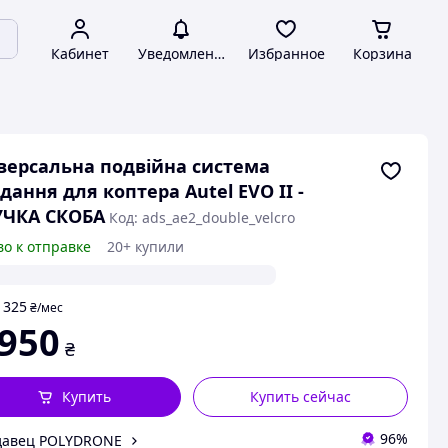
Кабинет
Уведомления
Избранное
Корзина
версальна подвійна система
дання для коптера Autel EVO II -
УЧКА СКОБА
Код: ads_ae2_double_velcro
во к отправке
20+ купили
325
т
₴
/мес
 950
₴
Купить
Купить сейчас
96%
давец POLYDRONE