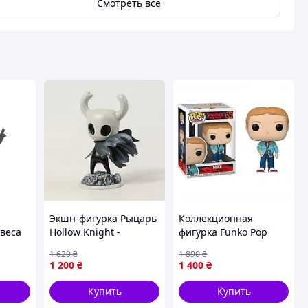
Смотреть всё
Экшн-фигурка Рыцарь
Коллекционная
веса
Hollow Knight -
фигурка Funko Pop
ера
коллекционная ПВХ
Max Mall 1243 Stranger
1 620
₴
1 890
₴
T
игрушка, Холоу Найт
Things 10 см
1 200
₴
1 400
₴
15 см
Купить
Купить