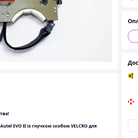
Оп
Дос
тва!
utel EVO II із гнучкою скобою VELCRO для