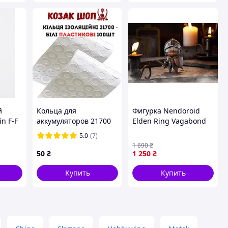
й
Кольца для
Фигурка Nendoroid
n F-F
аккумуляторов 21700
Elden Ring Vagabond
белые самоклеящиеся
подвижная 10 см
5.0
(7)
пластиковые 100 шт
1 690
₴
50
₴
1 250
₴
Купить
Купить