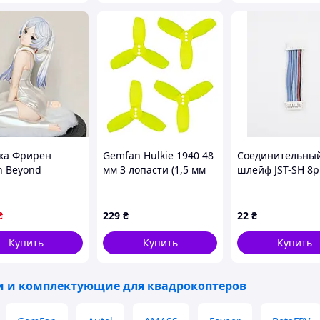
ка Фрирен
Gemfan Hulkie 1940 48
Соединительны
n Beyond
мм 3 лопасти (1,5 мм
шлейф JST-SH 8pi
y's End 15 см в
вал) для дронов 2S |
1.25
 платье PVC
мотор 0806-1105| (4
шт, Lemon Yellow)
₴
229
₴
22
₴
Купить
Купить
Купить
и и комплектующие для квадрокоптеров