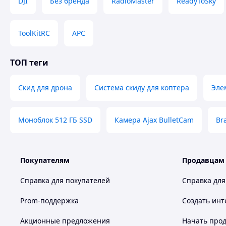
DJI
Без бренда
RadioMaster
ReadyToSky
ToolKitRC
APC
ТОП теги
Скид для дрона
Система скиду для коптера
Эле
Моноблок 512 ГБ SSD
Камера Ajax BulletCam
Br
Покупателям
Продавцам
Справка для покупателей
Справка для
Prom-поддержка
Создать инт
Акционные предложения
Начать прод