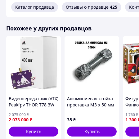
Каталог продавца
Отзывы о продавце
425
Кон
Похожее у других продавцов
Видеопередатчик (VTX)
Алюминиевая стойка-
Фигур
Peakfpv THOR T78 3W
проставка M3 x 50 мм
Фанко
7.2-8G упаковка 400
для рамы FPV-дрона
the D
2 075 000
₴
1 760
₴
шт (T78BOX400)
(серебристая)
10 см
2 073 000
₴
35
₴
1 300
Купить
Купить