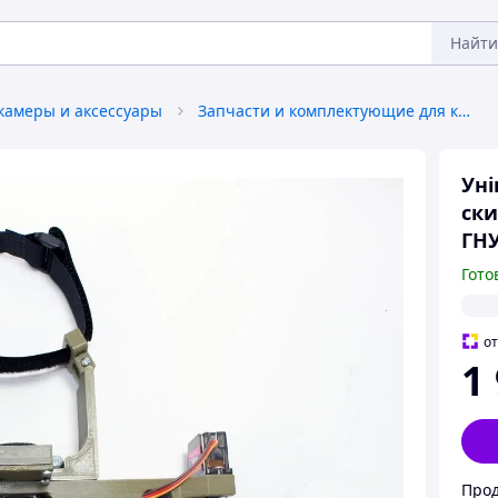
Найти
окамеры и аксессуары
Запчасти и комплектующие для квадрокоптеров
Уні
ски
ГН
Гото
о
1
Про