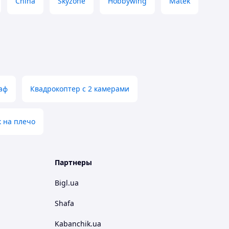
China
Skyzone
Hobbywing
Matek
аф
Квадрокоптер с 2 камерами
 на плечо
Партнеры
Bigl.ua
Shafa
Kabanchik.ua