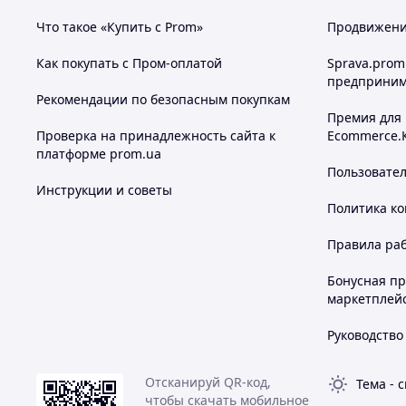
Что такое «Купить с Prom»
Продвижение
Как покупать с Пром-оплатой
Sprava.prom
предприним
Рекомендации по безопасным покупкам
Премия для
Проверка на принадлежность сайта к
Ecommerce.
платформе prom.ua
Пользовате
Инструкции и советы
Политика к
Правила ра
Бонусная п
маркетплей
Руководство
Отсканируй QR-код,
Тема
-
с
чтобы скачать мобильное