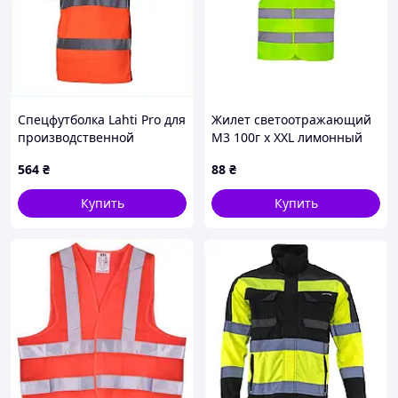
Спецфутболка Lahti Pro для
Жилет светоотражающий
производственной
M3 100г x XXL лимонный
безопасности, 77B5BK3428
(ATF-154)
564
₴
88
₴
Купить
Купить