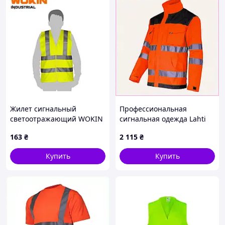
Жилет сигнальный
Профессиональная
светоотражающий WOKIN
сигнальная одежда Lahti
WK-452203
Pro 40417 оранжевая,
163
₴
2 115
₴
A8X4051K14
Купить
Купить