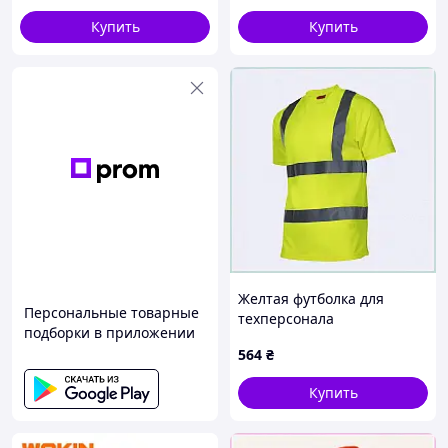
Купить
Купить
Желтая футболка для
Персональные товарные
техперсонала
подборки в приложении
светоотражающая,
564
₴
77PC53430
Купить