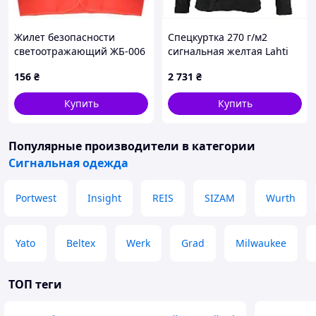
Жилет безопасности
Спецкуртка 270 г/м2
светоотражающий ЖБ-006
сигнальная желтая Lahti
XXL (orange) MDR
Pro 84C0510T9
156
₴
2 731
₴
Купить
Купить
Популярные производители
в категории
Сигнальная одежда
Portwest
Insight
REIS
SIZAM
Wurth
Yato
Beltex
Werk
Grad
Milwaukee
ТОП теги