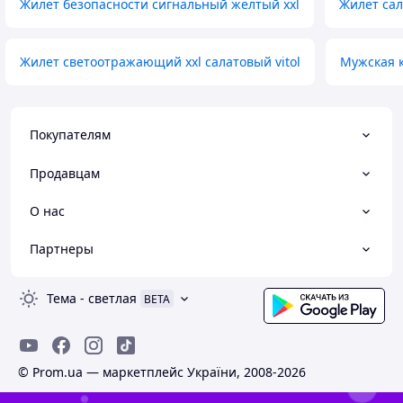
Жилет безопасности сигнальный желтый xxl
Жилет са
Жилет светоотражающий xxl салатовый vitol
Мужская 
Покупателям
Продавцам
О нас
Партнеры
Тема
-
светлая
BETA
© Prom.ua — маркетплейс України, 2008-2026