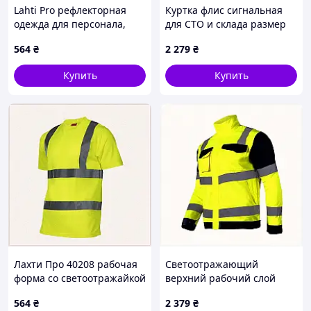
Lahti Pro рефлекторная
Куртка флис сигнальная
одежда для персонала,
для СТО и склада размер
C7753426H
52 A821823E3
564
₴
2 279
₴
Купить
Купить
Лахти Про 40208 рабочая
Светоотражающий
форма со светоотражайкой
верхний рабочий слой
77HA53435
Lahti Pro 40912,
564
₴
2 379
₴
780EB21C47