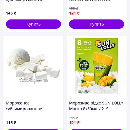
Шоколад, 20 г
199
₴
145
₴
121
₴
Купить
Купить
Мороженое
Морозиво рідке SUN LOLLY
сублимированное
Манго 8х60мл И219
Пломбир, 20 г
199
₴
115
₴
121
₴