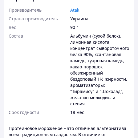
Производитель
Atak
Страна производитель
Украина
Вес
90 г
Состав
Альбумин (сухой белок),
лимонная кислота,
концентрат сывороточного
белка 90%, ксантановая
камедь, гуаровая камедь,
какао-порошок
обезжиренный
бездоповый 1% жирности,
ароматизаторы:
"Тирамису" и "Шоколад",
желатин мелкодис. и
стевия.
Срок годности
18 мес
Протеиновое мороженое – это отличная альтернатива
всем традиционным сладостям. В отличие от