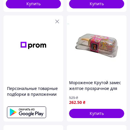
Купить
Купить
Мороженое Крутой замес
Персональные товарные
желтое прозрачное для
подборки в приложении
десертов и сладостей с
525
₴
уникальным вкусом
262
.50
₴
MONSTERGUM
Купить