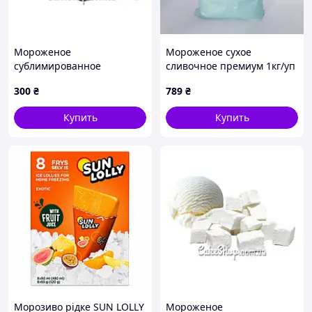
Мороженое
Мороженое сухое
сублимированное
сливочное премиум 1кг/уп
Шоколад, 50 г
– 2 шт. Код/Артикул
300
₴
789
₴
мс00001ёё
Купить
Купить
Морозиво рідке SUN LOLLY
Мороженое