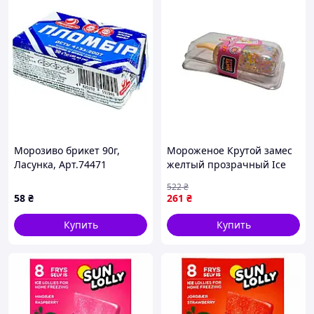
Морозиво брикет 90г,
Мороженое Крутой замес
Ласунка, Арт.74471
желтый прозрачный Ice
Cream T25377 ТМ
522
₴
MONSTERGUM
58
₴
261
₴
Купить
Купить