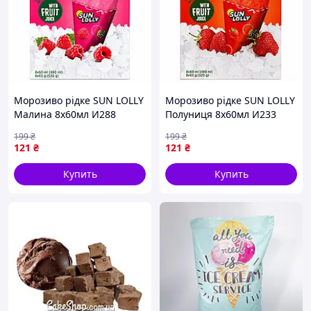
Морозиво рідке SUN LOLLY
Морозиво рідке SUN LOLLY
Малина 8х60мл И288
Полуниця 8х60мл И233
199
₴
199
₴
121
₴
121
₴
Купить
Купить