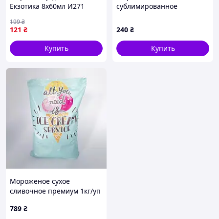
Екзотика 8х60мл И271
сублимированное
Пломбир, 50 г
199
₴
121
₴
240
₴
Купить
Купить
Мороженое сухое
сливочное премиум 1кг/уп
– 2 шт. Код/Артикул
789
₴
мс00001ёё