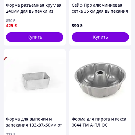
Форма разъемная круглая
Сейф Про алюминиевая
240мм для выпечки из
сетка 35 см для выпекания
углеродной стали с
651551M3CX
850
₴
антипригарным
425
₴
390
₴
покрытием
Купить
Купить
Форма для выпечки и
Форма для пирога и кекса
запекания 133х87х60мм от
0044 ТМ А-ПЛЮС
бренда ПОЛИМЕТ для
738
₴