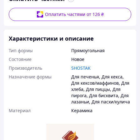
Оплатить частями от 126 ₴
Характеристики и описание
Тип формы
Прямоугольная
Состояние
Новое
Производитель
SHOSTAK
Назначение формы
Для печенья
,
Для кекса
,
Для кексов/маффинов
,
Для
хлеба
,
Для пиццы
,
Для
пирога
,
Для бисквита
,
Для
лазаньи
,
Для пасхи/кулича
Материал
Керамика