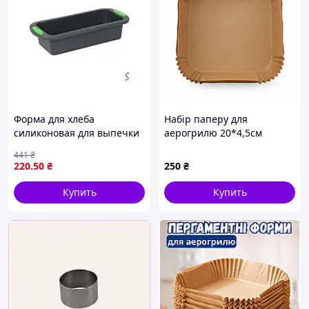
Форма для хлеба
Набір паперу для
силиконовая для выпечки
аерогрилю 20*4,5см
домашнего хлеба
квадратний (50шт) new
441
₴
28х12,5х6 см ТМ STENSON
220
.50
₴
250
₴
Купить
Купить