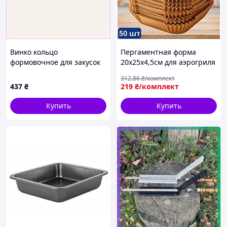
Винко кольцо
Пергаментная форма
формовочное для закусок
20х25х4,5см для аэрогриля
и десертов 741059HC8
и мультипечи квадратная
312
.86
₴/комплект
одноразовая набор 50 шт
437
₴
219
₴/комплект
антипригарная WILL
Купить
Купить