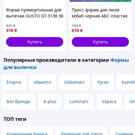
Форма прямоугольная для
Пресс форма для люля
выпечки GUSTO GT-3138 38
кебаб черная АБС-пластик
x 27 x 5.2 см прочная
29,2*7,5*2,6 см
621
₴
732
₴
форма с антипригарным
антипригарная для
310
₴
610
₴
покрытием Черный
шашлыка и мяса
SKU_2184-02
Купить
Купить
Популярные производители
в категории
Формы
для выпечки
Empire
Maestro
Silikomart
Pyrex
Kamill
Без бренда
A-plus
Luminarc
Украса
On
ТОП теги
Кулинарная бумага
Делители для торта
Силикон 