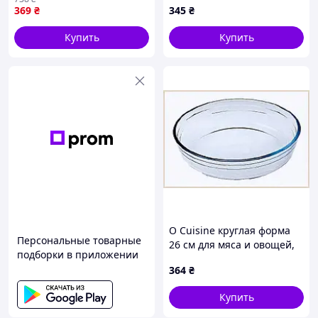
идеальных кулинарных
369
₴
345
₴
шедевров
Купить
Купить
O Cuisine круглая форма
Персональные товарные
26 см для мяса и овощей,
подборки в приложении
A8T71410E1
364
₴
Купить