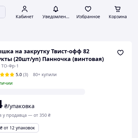
Кабинет
Уведомления
Избранное
Корзина
шка на закрутку Твист-офф 82
кты (20шт/уп) Панночка (винтовая)
: ТО-Фр-1
5.0
(3)
80+ купили
личии
4
₴/упаковка
з у продавца — от 350 ₴
₴
от 12 упаковок