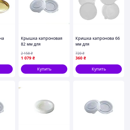
на
Крышка капроновая
Кришка капронова 66
82 мм для
мм для
консервирования и
консервирования и
2 158
₴
720
₴
хранения продуктов
хранения продуктов
1 079
₴
360
₴
50шт в
прозрачная 100 штук
100 штук белая ТМ
в упаковке
ХАРКІВ
Купить
Купить