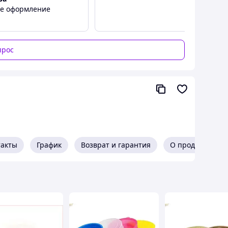
ое оформление
прос
такты
График
Возврат и гарантия
О продавце