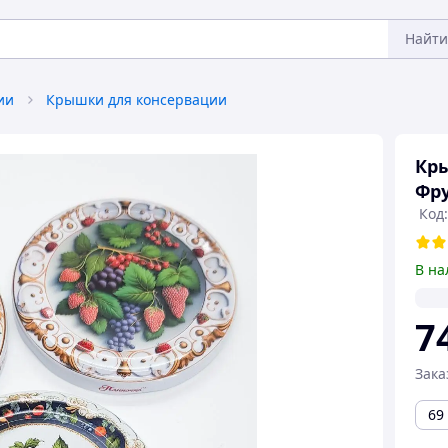
Найти
ии
Крышки для консервации
Кры
Фру
Код
В на
7
Зака
69