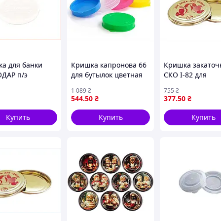
а для банки
Кришка капронова 66
Кришка закаточ
ДАР п/э
для бутылок цветная
СКО I-82 для
ачная 92-0083
200шт упаковка для
домашнього
1 089
₴
755
₴
84P6
закрытия горловин
консервування
544
.50
₴
377
.50
₴
золотистий лак 
упаковці
Купить
Купить
Купить