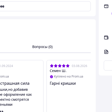
ешение для любителей сохранения натурального
ее
 бутылками диаметром 82 мм, обеспечивая
дит для горячей укупорки и поддерживает
 и термической обработки выше 100°C.
Вопросы (0)
1.09.2024
03.08.2026
Семен Ш.
rom.ua
Куплено на Prom.ua
 страшная сила
Гарні кришки
шки,но добавив
е оформление как
фектно смотрятся
леньями
ва