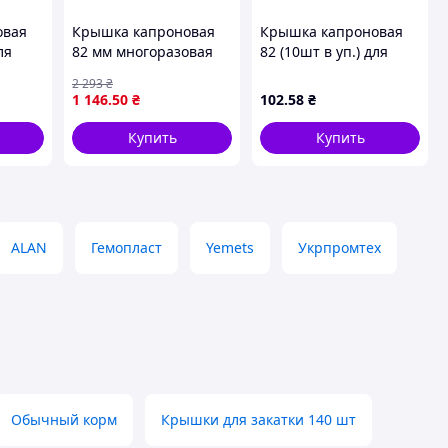
овая
Крышка капроновая
Крышка капроновая
ля
82 мм многоразовая
82 (10шт в уп.) для
я ТМ
для консервирования
консервирования ТМ
2 293
₴
вакуумная 100 шт ТМ
ШИЛЗ
1 146
.50
₴
102
.58
₴
Харьков
Купить
Купить
ALAN
Гемопласт
Yemets
Укрпромтех
Обычный корм
Крышки для закатки 140 шт