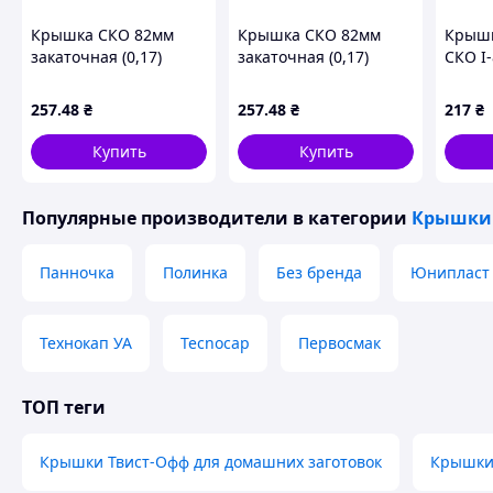
Крышка СКО 82мм
Крышка СКО 82мм
Крышк
закаточная (0,17)
закаточная (0,17)
СКО I-
Котики ассорти (50шт
Котики ассорти (50шт
домаш
в спайке) (лак/эмаль)
в спайке) (лак/эмаль)
консе
257
.48
₴
257
.48
₴
217
₴
ТМ ПАННОЧКА
ТМ ПАННОЧКА
стекл
золот
Купить
Купить
шт
Популярные производители
в категории
Крышки 
Панночка
Полинка
Без бренда
Юнипласт
Технокап УА
Tecnocap
Первосмак
ТОП теги
Крышки Твист-Офф для домашних заготовок
Крышки 