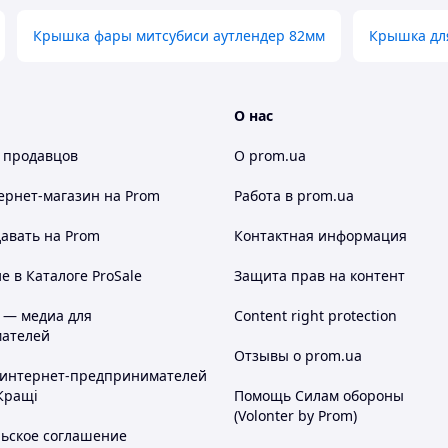
Крышка фары митсубиси аутлендер 82мм
Крышка дл
О нас
 продавцов
О prom.ua
ернет-магазин
на Prom
Работа в prom.ua
авать на Prom
Контактная информация
 в Каталоге ProSale
Защита прав на контент
 — медиа для
Content right protection
ателей
Отзывы о prom.ua
 интернет-предпринимателей
Кращі
Помощь Силам обороны
(Volonter by Prom)
льское соглашение