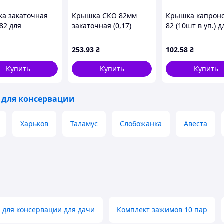
а закаточная
Крышка СКО 82мм
Крышка капрон
82 для
закаточная (0,17)
82 (10шт в уп.) д
него
Котики ассорти (50шт
консервировани
рвирования в
в спайке) (лак/эмаль)
ШИЛЗ
253
.93
₴
102
.58
₴
янные банки с
ТМ ПАННОЧКА
истым лаком 50
Купить
Купить
Купить
для консервации
Харьков
Таламус
Слобожанка
Авеста
для консервации для дачи
Комплект зажимов 10 пар