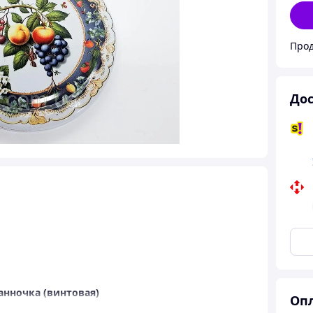
Прод
Дос
анночка (винтовая)
Опл