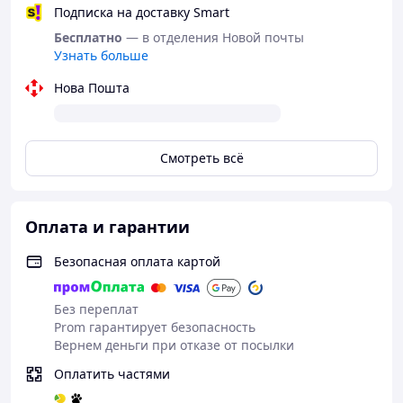
задоволений по
Подписка на доставку Smart
і наче якісно з
Бесплатно
— в отделения Новой почты
фігні не робе, 
Узнать больше
час покаже, це
EagleRock.
Нова Пошта
Преимуществ
Зручне, гарно 
доволі не важко
Смотреть всё
компактне.
Недостатки
Як на зріст 180
спинці і сидінн
Оплата и гарантии
Безопасная оплата картой
Без переплат
Prom гарантирует безопасность
Вернем деньги при отказе от посылки
Оплатить частями