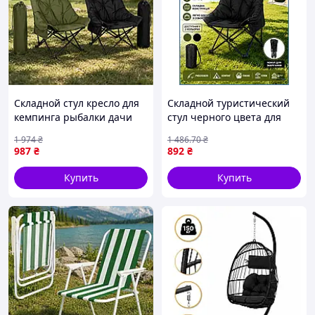
Складной стул кресло для
Складной туристический
кемпинга рыбалки дачи
стул черного цвета для
легкий с чехлом и удобной
кемпинга размером 90х60
1 974
₴
1 486
.70
₴
спинкой
см с чехлом для отдыха
987
₴
892
₴
шоп1
Купить
Купить
Наиболее комфортная и стабильная модель с
улучшенной посадкой
Каркас из прочного авиационного алюминия
7075
Нагрузка до 150 кг
Ткань высокой плотности 600D Oxford
Боковые карманы для мелких вещей
Съемный подголовник
Легкое развертывание и сворачивание
Небольшой вес 1,8 кг