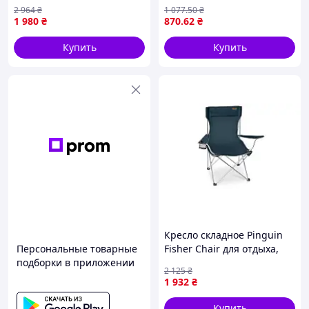
Blue Nes22/Q
голубой
2 964
₴
1 077
.50
₴
1 980
₴
870
.62
₴
Купить
Купить
Кресло складное Pinguin
Персональные товарные
Fisher Chair для отдыха,
подборки в приложении
нагрузка 120 кг,
2 125
₴
компактное
1 932
₴
Купить