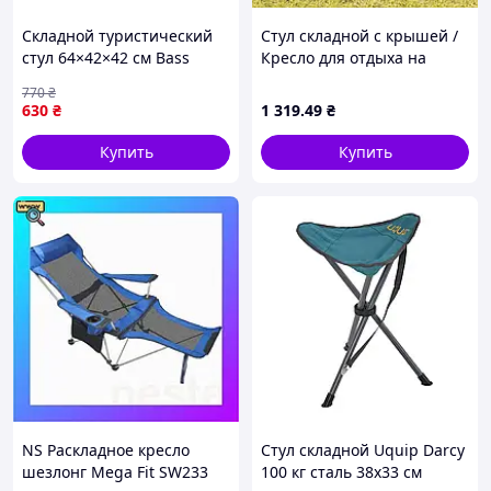
Складной туристический
Стул складной с крышей /
стул 64×42×42 см Bass
Кресло для отдыха на
Polska BH 30033 для
природе / Стул для
770
₴
рыбалки, кемпинга и
природы с тентом
630
₴
1 319
.49
₴
отдыха, до 120 кг, черный
Купить
Купить
NS Раскладное кресло
Стул складной Uquip Darcy
шезлонг Mega Fit SW233
100 кг сталь 38х33 см