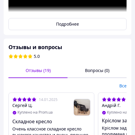
Подробнее
Отзывы и вопросы
5.0
Отзывы (19)
Вопросы (0)
Все
14.01.2025
24.
Сергей Ц.
Андрій Г.
Куплено на Prom.ua
Куплено на Pro
Кріслом задо
Складное кресло
Кріслом задовол
Очень классное складное кресло
продумана круто
высокого качества и очень прочное