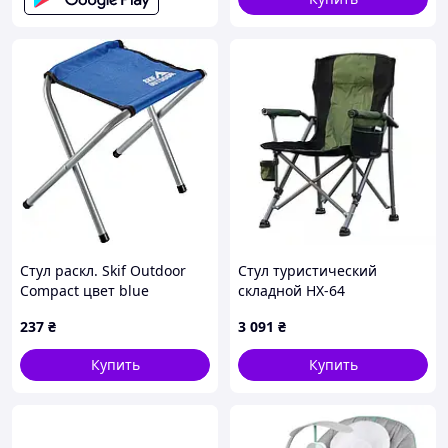
Стул раскл. Skif Outdoor
Стул туристический
Compact цвет blue
складной HX-64
Кемпинговый раскладной
237
₴
3 091
₴
стул с подлокотниками и
подстаканником
Купить
Купить