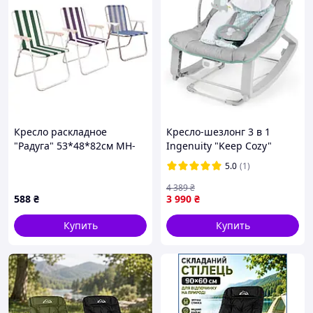
Кресло раскладное
Кресло-шезлонг 3 в 1
"Радуга" 53*48*82см MH-
Ingenuity "Keep Cozy"
3075L/10/
5.0
(1)
4 389
₴
588
₴
3 990
₴
Купить
Купить