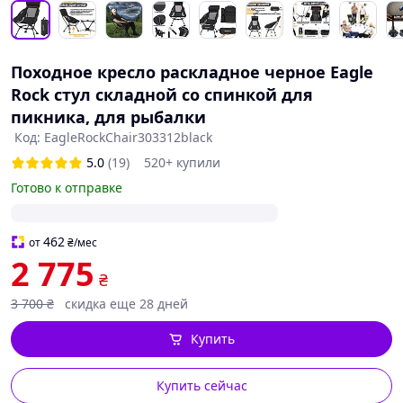
Походное кресло раскладное черное Eagle
Rock стул складной со спинкой для
пикника, для рыбалки
Код: EagleRockChair303312black
5.0
(19)
520+ купили
Готово к отправке
462
от
₴
/мес
2 775
₴
3 700
₴
скидка еще 28 дней
Купить
Купить сейчас