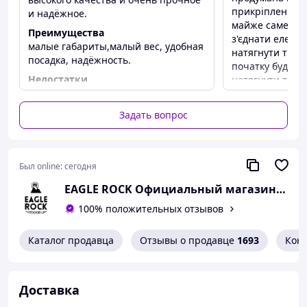
прикріплені до 
и надёжное.
майже саме зби
Преимущества
з'єднати елеме
малые габариты,малый вес, удобная
натягнути ткан
посадка, надёжность.
початку буде ва
Недостатки
натягнути ткан
не обнаружено
особливих зуси
приловчитись і 
Задать вопрос
інструкції нажа
рекомендація: з
надягніть верх
потім вийміть 
Был online:
сегодня
тримають нижн
EAGLE ROCK Официальный магазин бренду
надягніть на ни
поверніть їх на
100% положительных отзывов
простіше. В мен
можу зручно всі
Каталог продавца
Отзывы о продавце
1693
Кон
покидає відчут
більше(довшу сп
було б взагалі і
зручно, дуже к
Доставка
спину. В цілому