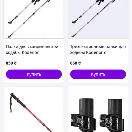
Палки для скандинавской
Трехсекционные палки для
ходьбы Kodenor
ходьбы Kodenor с
телескопические пара 135
метрической шкалой
850
₴
850
₴
см Silver, 80XH60023
M8E060023P
Купить
Купить