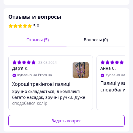
Отзывы и вопросы
5.0
Отзывы (5)
Вопросы (0)
23.08.2024
06.
Дар'я К.
Анна С.
Куплено на Prom.ua
Куплено на Pro
Палиці у вико
Хороші трекінгові палиці
сподобалися!
Зручно складаються, в комплекті
багато насадок, зручні ручки. Дуже
сподобався колір
Задать вопрос