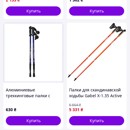
скандинавской ходьбы
FLAME
Купить
Купить
Алюминиевые
Палки для скандинавской
треккинговые палки с
ходьбы Gabel X-1.35 Active
антишоком синего цвета,
Knife Red/Orange 110
6 664
₴
806TH0090
(7009361151100) berlin
630
₴
5 331
₴
Купить
Купить