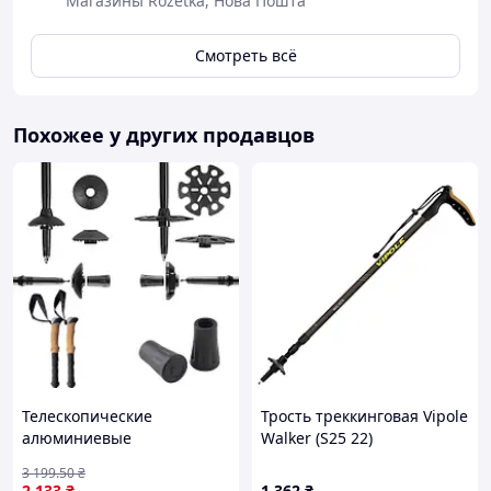
Магазины Rozetka, Нова Пошта
Смотреть всё
Похожее у других продавцов
Телескопические
Трость треккинговая Vipole
алюминиевые
Walker (S25 22)
треккинговые палки 80-
3 199
.50
₴
135 см для походов и
2 133
₴
1 362
₴