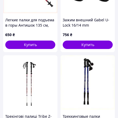
Легкие палки для подъема
Зажим внешний Gabel U-
в горы Антишок 135 см,
Lock 16/14 mm
8H06009EX3
(7906136140001)
650
₴
756
₴
Купить
Купить
Трекінгові палиці Tribe Z-
Треккинговые палки