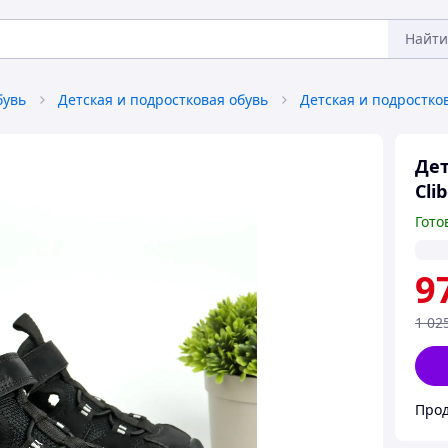
Найти
бувь
Детская и подростковая обувь
Дет
Cli
Гото
9
1 02
Прод