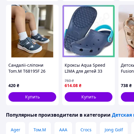
💬
От экспертовStyle Baby:
Мы уверены — эта пара станет
Безопасность, лёгкость, эргономичность и стиль — в одно
выбирают семьи по всей Украине.
📦 Заказывайте сейчас — быстрая доставка, понятная ра
качество от
Style Baby
.
Похожие товары по характеристикам
Сандаліі-сліпони
Кроксы Aqua Speed
Детск
Tom.M T68195F 26
LIMA для детей 33
Fusio
синего цвета легкие
Разме
760
₴
не скользящие для
420
₴
614
.08
₴
738
₴
плавания SKU_555-10
Купить
Купить
Популярные производители
в категории
Детская 
Ager
Том.М
ААА
Crocs
Jong Golf