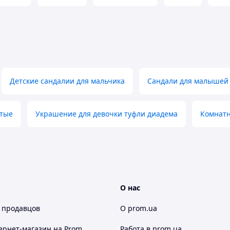
Детские сандалии для мальчика
Сандали для малышей
лтые
Украшение для девочки туфли диадема
Комнатн
О нас
 продавцов
О prom.ua
ернет-магазин
на Prom
Работа в prom.ua