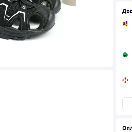
Дос
Опл