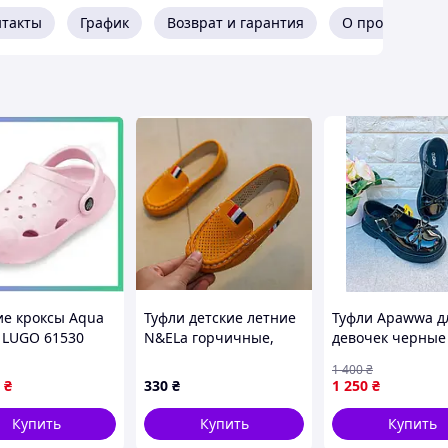
сности и анатомической поддержки. Сандалии
нтакты
График
Возврат и гарантия
О продавце
щательно продуманный продукт, адаптированный
подойдёт для мальчиков от 7 до 11 лет, которые
рытому носку обувь защищает пальцы от ударов и
ащают перегрев стопы даже в самые жаркие дни.
оздаёт правильное положение стопы, снижает
, идеально отрегулировать по полноте — даже
устойчивость при любых активностях.
ие кроксы Aqua
Туфли детские летние
Туфли Apawwa д
екстиль): прочные, износостойкие, легко
 LUGO 61530
N&ELa горчичные,
девочек черные
ые для плавания
Размер 21
21,3см 2121
1 400
₴
легкие и
₴
330
₴
1 250
₴
 фирменными элементами Clibee
ые сабо SKU_608-
Купить
Купить
Купить
гулок и поездок