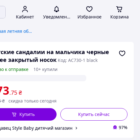
Кабинет
Уведомления
Избранное
Корзина
Детская и подростковая летняя обувь
ские сандалии на мальчика черные
bee закрытый носок
Код: AC730-1 black
во к отправке
10+ купили
73
.75
₴
5
₴
скидка только сегодня
Купить
Купить сейчас
97%
авец Style Baby дитячий магазин