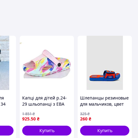
ля
Капці для дітей р.24-
Шлепанцы резиновые
 34
29 шльопанці з ЕВА
для мальчиков, цвет
для пляжу і
сине-оранжевый,
1 851
₴
325
₴
прогулянок легкі
243R9001C-16
925
.50
₴
260
₴
ортопедичні з
амортизацією
Купить
Купить