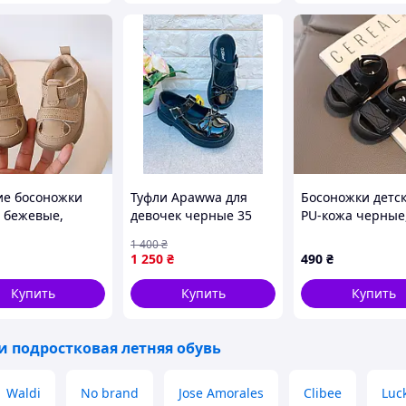
 любимой не только у детей, но и у родителей.
й модели. Именно за это Clibee заслуженно
змерная сетка, помощь консультанта и проверенное
ие босоножки
Туфли Apawwa для
Босоножки детс
n бежевые,
девочек черные 35
PU-кожа черные
р 16
21,8см 2121
Размер 18
1 400
₴
1 250
₴
490
₴
Купить
Купить
Купить
и подростковая летняя обувь
Waldi
No brand
Jose Amorales
Clibee
Luc