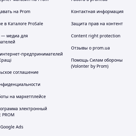
авать на Prom
Контактная информация
 в Каталоге ProSale
Защита прав на контент
 — медиа для
Content right protection
ателей
Отзывы о prom.ua
 интернет-предпринимателей
Кращі
Помощь Силам обороны
(Volonter by Prom)
льское соглашение
онфиденциальности
боты на маркетплейсе
рограмма электронный
с PROM
 Google Ads