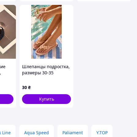
кие
Шлепанцы подростка,
,
размеры 30-35
30
₴
Купить
k Line
Aqua Speed
Paliament
Y.TOP