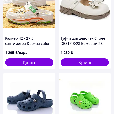
Размер 42 - 27,5
Туфли для девочек Clibee
сантиметра Кроксы сабо
DB817-3/28 Бежевый 28
босоножки crocs клоги
размер - 17,7 см стелька
1 295
₴/пара
1 230
₴
белые, из пены (ЭВА),
легкие и удобные
Купить
Купить