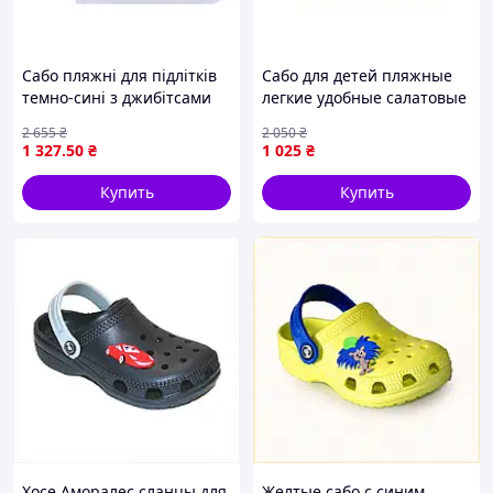
Сабо пляжні для підлітків
Сабо для детей пляжные
темно-сині з джибітсами
легкие удобные салатовые
для відпочинку на пляжі і
для прогулок и отдыха на
2 655
₴
2 050
₴
прогулянок
природе
1 327
.50
₴
1 025
₴
Купить
Купить
Хосе Аморалес сланцы для
Желтые сабо с синим