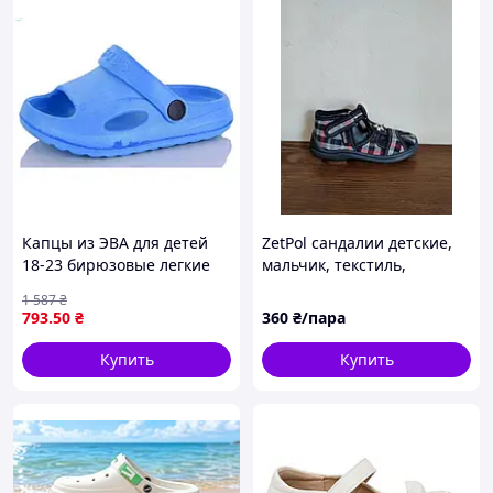
Капцы из ЭВА для детей
ZetPol сандалии детские,
18-23 бирюзовые легкие
мальчик, текстиль,
пляжные шлепанцы с
размеры 20,21,23,24,27
1 587
₴
амортизацией
793
.50
₴
360
₴/пара
Купить
Купить