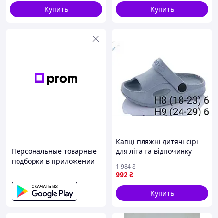
Купить
Купить
Капці пляжні дитячі сірі
Персональные товарные
для літа та відпочинку
подборки в приложении
легкі комфортні для дітей
1 984
₴
р.24-29 ТМ CROSS
992
₴
Купить