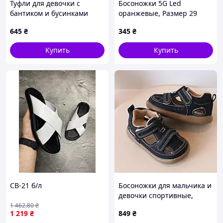
Туфли для девочки с
Босоножки 5G Led
бантиком и бусинками
оранжевые, Размер 29
цвет черный 10898,
645
₴
345
₴
Размер 26
Купить
Купить
СВ-21 б/л
Босоножки для мальчика и
девочки спортивные,
экокожа, размер с 16 до 26
1 462
.80
₴
1 219
₴
849
₴