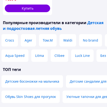
Купить
Популярные производители
в категории
Детская
и подростковая летняя обувь
Crocs
Ager
Том.М
Waldi
No brand
Aqua Speed
Litma
Clibee
Luck Line
Без
ТОП теги
Детские босоножки на мальчика
Детские сандалии для
Обувь Skin Shoes для прогулок
Уютные тапочки для де