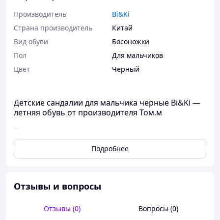
Производитель
Bi&Ki
Страна производитель
Китай
Вид обуви
Босоножки
Пол
Для мальчиков
Цвет
Черный
Детские сандалии для мальчика черные Bi&Ki —
летняя обувь от производителя Том.м
Размер по сетке:
Разм
Подробнее
33
34
35
36
37
38
ер
Стель
21
22
22,5
23
23,8
24,5
ка, см
Отзывы и вопросы
Отзывы (0)
Вопросы (0)