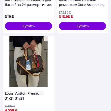
бассейна 24 размер синие,
ремешком Хосе Аморалес,
7567351TM
C6602B965T
375
.39
₴
319
₴
318
.98
₴
Купить
Купить
Louis Vuitton Premium
31/21 31/21
6 434
₴
4 550
₴