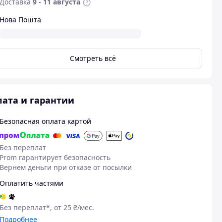
Доставка
9 - 11 августа
Нова Пошта
Смотреть всё
ата и гарантии
Безопасная оплата картой
23.02.2025
21
Без переплат
Ольга К.
Андрій Р.
Prom гарантирует безопасность
Куплено на Prom.ua
Куплено на Pr
Вернем деньги при отказе от посылки
Гарна якість
Товар прийшов такий, який
Оплатить частями
замовляли. Вме добре.
Брав силіконов
обслуговуванн
залишився зад
Без переплат*, от 25 ₴/мес.
наноситься, бе
Подробнее