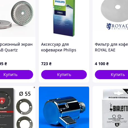
еобходимые сертификаты и может использоваться
ля кофемашин CX80, вы можете быть уверены в ее
олностью безопасна для всех резиновых и
рсионный экран
Аксессуар для
Фильтр для кофе
AB Quartz
кофеварки Philips
ROYAL EAE
ech MA200RNT
CA6705/10
95
₴
723
₴
4 100
₴
Купить
Купить
Купить