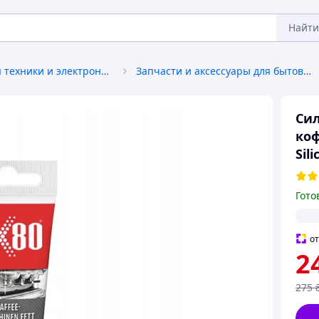
Найти
Запчасти для техники и электроники
Запчасти и аксессуары для бытовой техники
Cил
коф
Sil
Гото
о
2
275