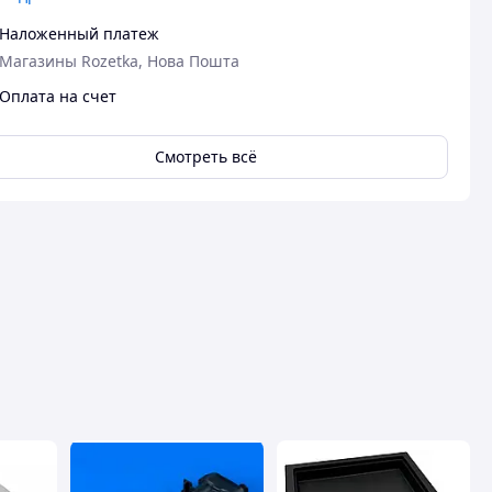
на смак кави п
механізму, пр
Наложенный платеж
не скрипить, 
Магазины Rozetka, Нова Пошта
витрата мінім
Оплата на счет
Преимуществ
Економна
Смотреть всё