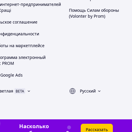
 интернет-предпринимателей
Кращі
Помощь Силам обороны
(Volonter by Prom)
льское соглашение
онфиденциальности
боты на маркетплейсе
рограмма электронный
с PROM
 Google Ads
ветлая
Русский
BETA
Насколько
Рассказать