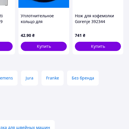
ti
Уплотнительное
Нож для кофемолки
 9
кольцо для
Gorenje 392344
ктом
контейнера воды
кофеварки Philips
42
.90
₴
741
₴
Saeco 145842900
е
(NM05.013)
Купить
Купить
iemens
Jura
Franke
Без бренда
азка для швейных машин