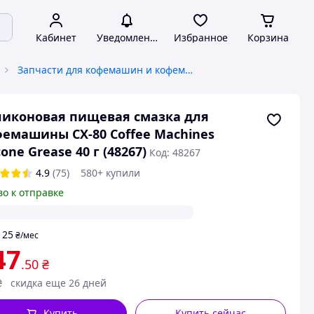
Кабинет
Уведомления
Избранное
Корзина
Запчасти для кофемашин и кофемолок
иконовая пищевая cмазка для
емашины CX-80 Coffee Machines
icone Grease 40 г (48267)
Код: 48267
4.9
(75)
580+ купили
во к отправке
25
т
₴
/мес
47
.50
₴
₴
скидка еще 26 дней
Купить
Купить сейчас