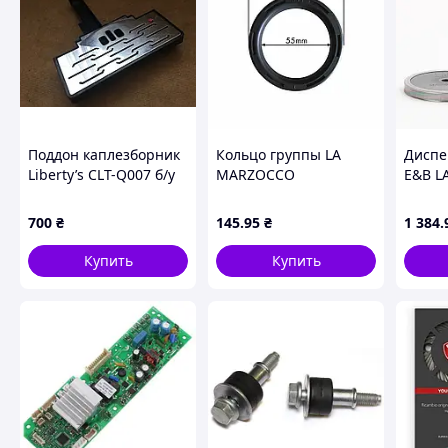
продуктами. Смазка для кофемашин СХ80 получила все н
во всех кофемашинах под давлением. Используя смазку д
долговечности и безопасности. Смазка для кофемашины п
пластиковых деталей.
Поддон каплезборник
Кольцо группы LA
Диспе
Liberty’s CLT-Q007 б/у
MARZOCCO
E&B L
коническое
Nanot
Похожие товары по характеристикам
Душ
700
₴
145
.95
₴
1 384
.
Купить
Купить