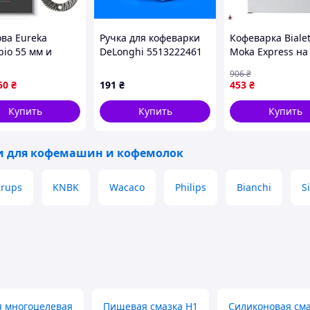
ва Eureka
Ручка для кофеварки
Кофеварка Bialet
bio 55 мм и
DeLonghi 5513222461
Moka Express на
нальные ножи
(вода/пар)
чашек с компле
906
₴
Pro для
уплотнителей и
50
₴
191
₴
453
₴
олки для
фильтров для
ьного помола
идеального коф
Купить
Купить
Купить
и для кофемашин и кофемолок
rups
KNBK
Wacaco
Philips
Bianchi
S
я многоцелевая
Пищевая смазка H1
Силиконовая см