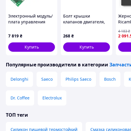
Электронный модуль/
Болт крышки
Жерно
плата управления
клапанов двигателя,
Ricam
питанием к
122682
ориги
4 183
₴
электрокофеварке
Filtro 
7 819
₴
268
₴
2 091
.
Whirlpool ,
кофем
482000000713
идеал
Купить
Купить
Популярные производители
в категории
Запчаст
Delonghi
Saeco
Philips Saeco
Bosch
K
Dr. Coffee
Electrolux
ТОП теги
Силикон пищевой термостойкий
Смазка силиконова