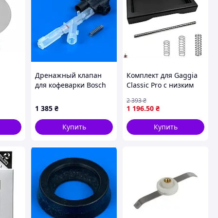
Дренажный клапан
Комплект для Gaggia
для кофеварки Bosch
Classic Pro с низким
622540
поддоном, стальной
2 393
₴
трубкой и пружинами
1 385
₴
1 196
.50
₴
для идеального кофе
Купить
Купить