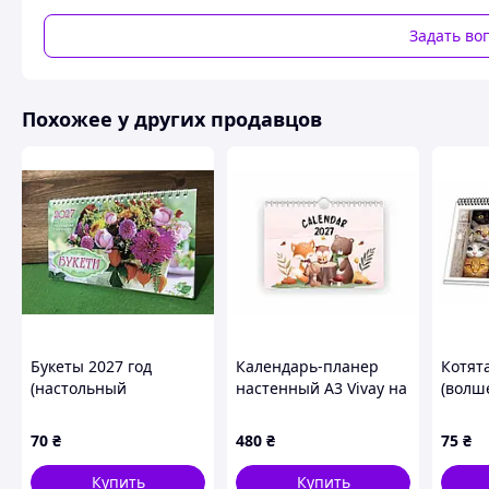
Похожие товары по характеристикам
Задать во
Похожее у других продавцов
Букеты 2027 год
Календарь-планер
Котята
(настольный
настенный А3 Vivay на
(волш
календарь
2027 год
опрокидной)
70
₴
480
₴
75
₴
Купить
Купить