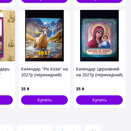
дарь
Календар "Рік Кози" на
Календар Церковний
"
2027р (перекидний)
на 2027р (перекидний)
35
₴
35
₴
к
Купить
Купить