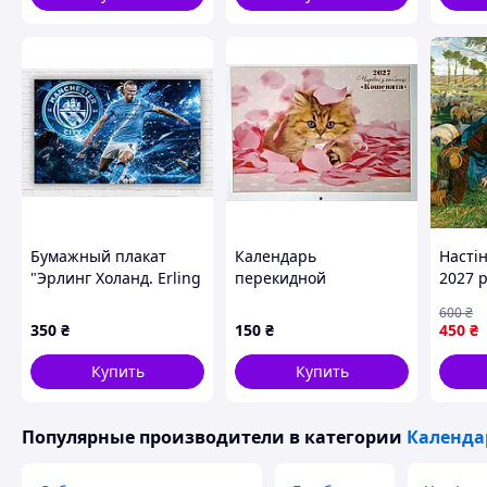
Бумажный плакат
Календарь
Насті
"Эрлинг Холанд. Erling
перекидной
2027 р
Braut Haaland.
Волшебные любимцы
Raphae
600
₴
Манчестер Сити",
Котята на 2027 год
350
₴
150
₴
450
₴
120х75 см
Коллаж
Купить
Купить
Популярные производители
в категории
Календа