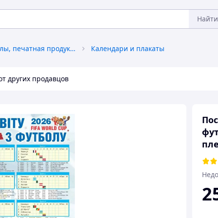
Найти
Книги, журналы, печатная продукция
Календари и плакаты
от других продавцов
Пос
фут
пле
Недо
2