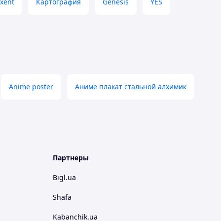
xent
Картография
Genesis
YES
Anime poster
Аниме плакат стальной алхимик
Партнеры
Bigl.ua
Shafa
Kabanchik.ua