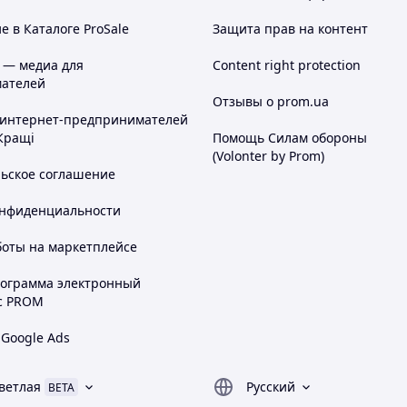
 в Каталоге ProSale
Защита прав на контент
 — медиа для
Content right protection
ателей
Отзывы о prom.ua
 интернет-предпринимателей
Кращі
Помощь Силам обороны
(Volonter by Prom)
льское соглашение
онфиденциальности
боты на маркетплейсе
рограмма электронный
с PROM
 Google Ads
ветлая
Русский
BETA