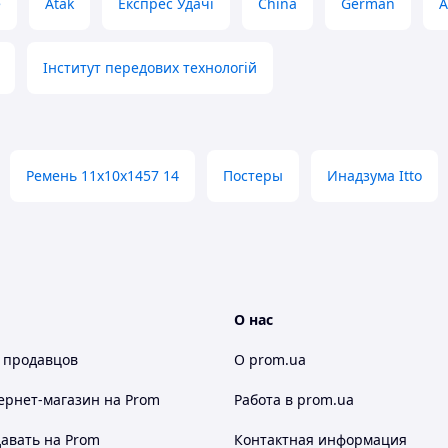
e
Atak
Експрес Удачі
China
German
A
Інститут передових технологій
Ремень 11х10х1457 14
Постеры
Инадзума Itto
О нас
 продавцов
О prom.ua
ернет-магазин
на Prom
Работа в prom.ua
авать на Prom
Контактная информация