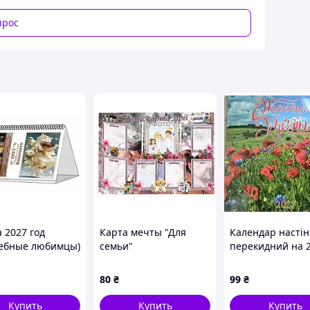
прос
 2027 год
Карта мечты "Для
Календар настін
ебные любимцы)
семьи"
перекидний на 
рік
80
₴
99
₴
Купить
Купить
Купить