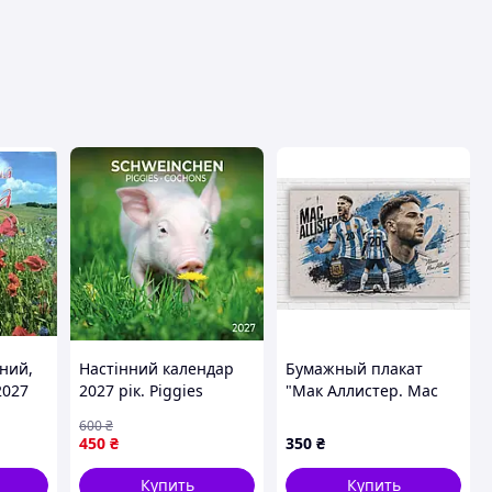
ний,
Настінний календар
Бумажный плакат
2027
2027 рік. Piggies
"Мак Аллистер. Mac
Allister", 120х75 см
600
₴
450
₴
350
₴
Купить
Купить