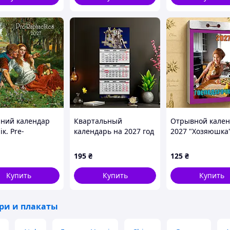
нний календар
Квартальный
Отрывной кален
ік. Pre-
календарь на 2027 год
2027 "Хозяюшка
lites
«Правосуддя»
настенный,
ежедневный,
195
₴
125
₴
украинский язы
Купить
Купить
Купить
ри и плакаты