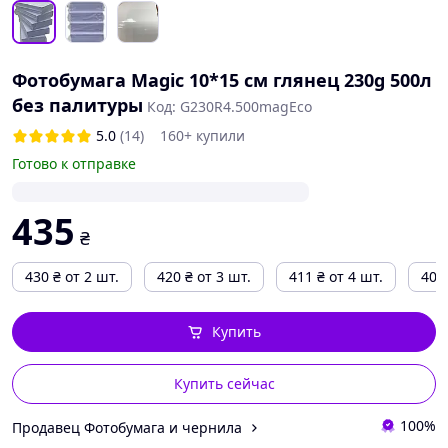
Фотобумага Magic 10*15 см глянец 230g 500л
без палитуры
Код: G230R4.500magEco
5.0
(14)
160+ купили
Готово к отправке
435
₴
430
₴
от 2 шт.
420
₴
от 3 шт.
411
₴
от 4 шт.
400
Купить
Купить сейчас
100%
Продавец Фотобумага и чернила