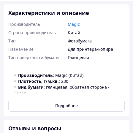
Характеристики и описание
Производитель
Magic
Страна производитель
Китай
Тип
Фотобумага
Назначение
Для принтера/копира
Тип поверхности бумаги
Глянцевая
Производитель
: Magic (Китай)
Плотность, г/м.кв
.: 230
Вид бумаги
: глянцевая, обратная сторона -
белая
Формат
: 10*15см
Количество листов
: 500
Подробнее
Максимальное разрешение печати:
5760 dpi.
Чернила
: водорастворимые
Категория
: фотобумага
Отзывы и вопросы