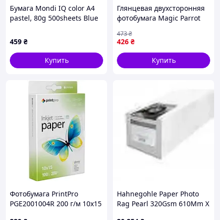
Бумага Mondi IQ color А4
Глянцевая двухсторонняя
pastel, 80g 500sheets Blue
фотобумага Magic Parrot
(MB30/A4/80/IQ)
212056 A4, 50 листов, 120
473
₴
г/м² Superior
459
₴
426
₴
Купить
Купить
Фотобумага PrintPro
Hahnegohle Paper Photo
PGE2001004R 200 г/м 10х15
Rag Pearl 320Gsm 610Mm X
см 100 л глянцевая
12M (24") (10643462) »