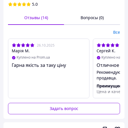
5.0
Отзывы (14)
Вопросы (0)
Все
26.10.2025
25.
Марія М.
Сергей К.
Куплено на Prom.ua
Куплено на Pro
Гарна якість за таку ціну
Отличное кач
Рекомендую как
продавца.
Преимуществ
Цена и качеств
Задать вопрос