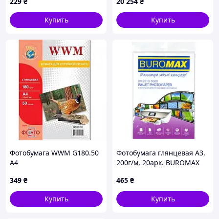
229
₴
20 254
₴
Купить
Купить
Фотобумага WWM G180.50
Фотобумага глянцевая А3,
А4
200г/м, 20арк. BUROMAX
2210-5020 (25) /BM.2210-
349
₴
465
₴
5020/
Купить
Купить