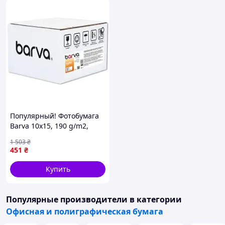
Популярный! Фотобумага
Barva 10x15, 190 g/m2,
Everyday, Matte, 500c (IP-
1 503
₴
AE190-410) - Лучшее
451
₴
качество только на
Nukleon.com.ua
Купить
Популярные производители
в категории
Офисная и полиграфическая бумага