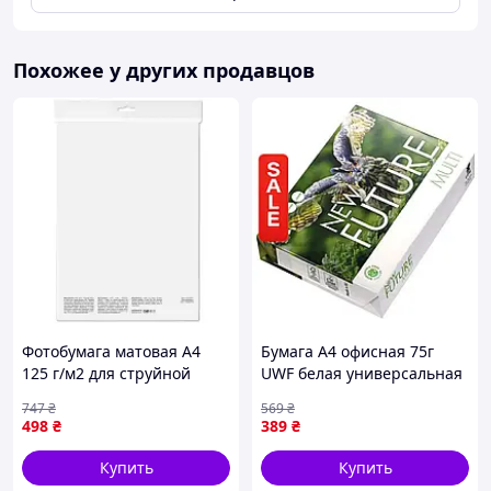
Похожее у других продавцов
Фотобумага матовая A4
Бумага А4 офисная 75г
125 г/м2 для струйной
UWF белая универсальная
печати 100 листов для
экологичная для принтера
747
₴
569
₴
фотографий и графики
копира NEW FUTURE MIC
498
₴
389
₴
FLAME
Купить
Купить