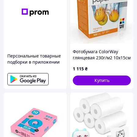
Фотобумага ColorWay
Персональные товарные
глянцевая 230г/м2 10x15см
подборки в приложении
500 л. (PG2305004R)
1 115
₴
Купить