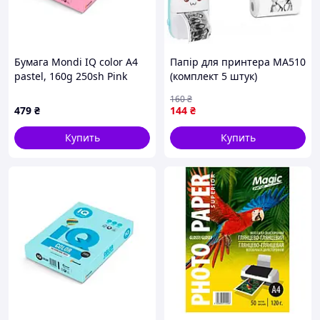
Бумага Mondi IQ color А4
Папір для принтера MA510
pastel, 160g 250sh Pink
(комплект 5 штук)
(PI25/A4/160/IQ)
(1ящ.=160уп.)
160
₴
479
₴
144
₴
Купить
Купить