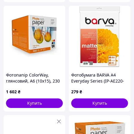
Фотопапір ColorWay,
Фотобумага BARVA A4
глянсовий, A6 (10х15), 230
Everyday Series (IP-AE220-
г/м², 1000 арк
226)
1 602
₴
279
₴
(PG23010004R)
Купить
Купить