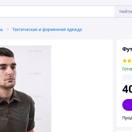
Найти
вь
Тактическая и форменная одежда
Фут
Гото
4
Прод