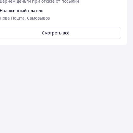
Вернем деньги при отказе от посылки
Наложенный платеж
Нова Пошта, Самовывоз
Смотреть всё
05.06.2026
14
Василь П.
Олександр Ч.
Куплено на Prom.ua
Куплено на Pr
Гарна якість
Гарна якість.