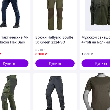
 тактические M-
Брюки Hallyard Boville
Мужской свитш
bicon Flex Dark
50 Green 2324-VO
4Profi на молнии
lue карго 4-Way
воротником сто
6 710
₴
h для
86BM83976
₴
6 100
₴
1 850
₴
ровок 28/30
VO
Купить
Купить
Купить