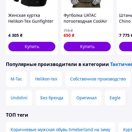
Женская куртка
Футболка UATAC
Штани
Helikon-Tex Gunfighter
потоотводная CoolAir
Chino 
Softshell, Black, M
Олива (Olive) 5322-VO
blue)
715
₴
4 305
₴
650
₴
7 775
Купить
Купить
Популярные производители
в категории
Тактиче
M-Tac
Helikon-tex
Собственное производство
Undolini
Без бренда
Оригинал
Eagle
ТОП теги
Коричневые мужская обувь timeberland на зиму
Кур