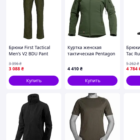
Брюки First Tactical
Куртка женская
Брюки
Men’s V2 BDU Pant
тактическая Pentagon
Tac Ru
34/34 Зеленый 2289-
SoftShell Artexes, Olive,
Navy B
3 396
₴
5 262
₴
VO
M
Stretc
3 088
₴
4 410
₴
4 784
трени
2007-
Купить
Купить