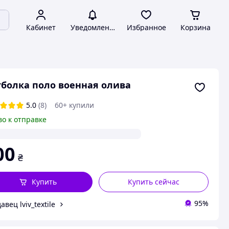
Кабинет
Уведомления
Избранное
Корзина
болка поло военная олива
5.0
(8)
60+ купили
во к отправке
00
₴
Купить
Купить сейчас
95%
авец lviv_textile