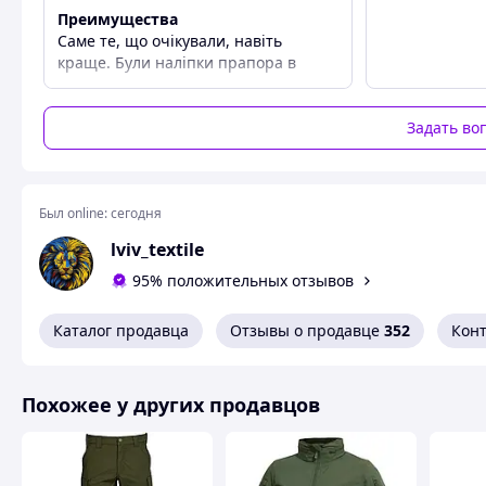
Преимущества
Саме те, що очікували, навіть
краще. Були наліпки прапора в
комплекті
Недостатки
Задать во
Відсутні
Был online:
сегодня
lviv_textile
95% положительных отзывов
Каталог продавца
Отзывы о продавце
352
Кон
Похожее у других продавцов