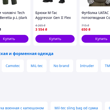
 чоловічі Tech
Брюки M-Tac
Футболка UATAC
Beretta р.L (dark
Aggressor Gen II Flex
потоотводная Co
Dark Grey, 34/30, Rip-
Олива (Olive) 53
4 265
₴
715
₴
Stop c Teflon, YKK - для
₴
3 554
₴
650
₴
тренировок и
повседневного
Купить
Купить
Купить
использования
ская и форменная одежда
Camotec
MiL-tec
No brand
Intruder
ТМ
тка военная с капюшоном
Mil-tec sling bag od сумка