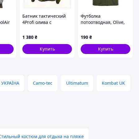
Батник тактический
Футболка
olAir
4Profi олива с
потоотводная, Olive,
22-VO
карманами на змейке
4XL
8A68190HP2
1 380
₴
190
₴
Купить
Купить
 УКРАЇНА
Camo-tec
Ultimatum
Kombat UK
Стильный костюм для отдыха на пляже