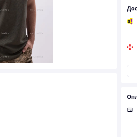
Дос
Опл