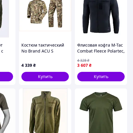
от
Костюм тактический
Флисовая кофта M-Tac
 с
No Brand ACU S
Combat Fleece Polartec,
йкой
Мультикам,
Navy Blue, 2XL/R -
4 328
₴
A8B7658K76
тепло и комфорт в
4 339
₴
3 607
₴
тактическом стиле
Купить
Купить