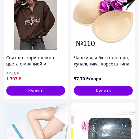
Свитшот коричневого
Чашки для бюстгальтера,
цвета с молнией и
купальника, корсета типа
стойкой, ONE SIZE. Теплый
"балконет" с PUSH-UP без
2 048
₴
флис, уютный дизайн.
косточек / беж / размер №
1 707
₴
57
.70
₴/пара
110
Купить
Купить