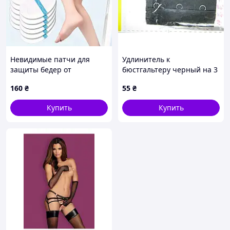
Невидимые патчи для
Удлинитель к
защиты бедер от
бюстгальтеру черный на 3
натирания Набор 10 шт
крючка
160
₴
55
₴
прозрачные PK019-10
Купить
Купить