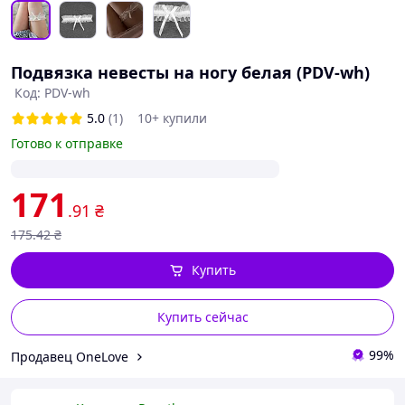
Подвязка невесты на ногу белая (PDV-wh)
Код: PDV-wh
5.0
(1)
10+ купили
Готово к отправке
171
.91
₴
175
.42
₴
Купить
Купить сейчас
99%
Продавец OneLove