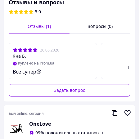
Отзывы и вопросы
5.0
Отзывы (1)
Вопросы (0)
26.06.2026
Яна Б.
Куплено на Prom.ua
Посм
Все супер😍
Задать вопрос
Был online:
сегодня
OneLove
99% положительных отзывов