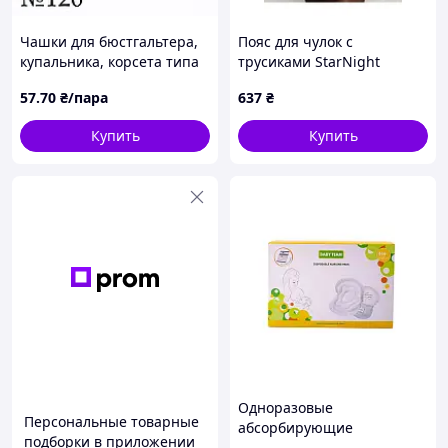
Чашки для бюстгальтера,
Пояс для чулок с
купальника, корсета типа
трусиками StarNight
"балконет" с PUSH-UP без
комплект, красный, S
57
.70
₴/пара
637
₴
косточек / чёрный /
размер № 120
Купить
Купить
Одноразовые
Персональные товарные
абсорбирующие
подборки в приложении
вкладыши к бюстгальтеру