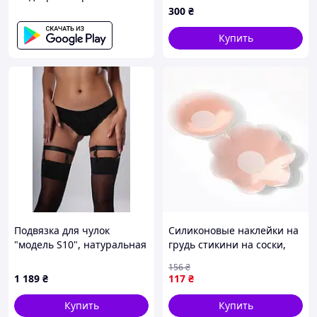
300
₴
0025, 60 штук
Купить
Подвязка для чулок
Силиконовые наклейки на
"модель S10", натуральная
грудь стикини на соски,
кожа, ручная работа,
многоразовые накладки на
156
₴
черная
грудь бежевые
1 189
₴
117
₴
Купить
Купить