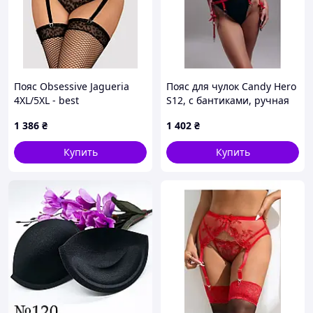
Пояс Obsessive Jagueria
Пояс для чулок Candy Hero
4XL/5XL - best
S12, с бантиками, ручная
работа, эко кожа, красный
1 386
₴
1 402
₴
Купить
Купить