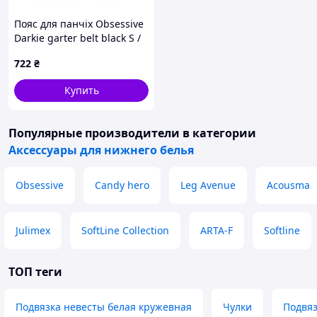
Пояс для панчіх Obsessive
Darkie garter belt black S /
M
722
₴
Купить
Популярные производители
в категории
Аксессуары для нижнего белья
Obsessive
Candy hero
Leg Avenue
Acousma
Julimex
SoftLine Collection
ARTA-F
Softline
ТОП теги
Подвязка невесты белая кружевная
Чулки
Подвяз