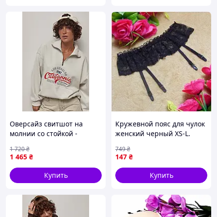
Оверсайз свитшот на
Кружевной пояс для чулок
молнии со стойкой -
женский черный XS-L.
бежевый цвет, ONE SIZE
Стильный пояс с
1 720
₴
749
₴
(имеют размеры)
четырьмя подвязками из
1 465
₴
147
₴
эластичного нейлона
Купить
Купить