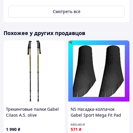
Есть возможность приобрести одну единицу
товара.
Смотреть всё
*При пересылке товара к стоимости товара будет
добавляться стоимость упаковки службы доставки.
Похожее у других продавцов
Трекинговые палки Gabel
NS Насадка-колпачок
Cilaos A.S. olive
Gabel Sport Mega Fit Pad
Black 05/33 11mm
680
.40
₴
(7905331305010) Nes22/Q
1 990
₴
571
₴