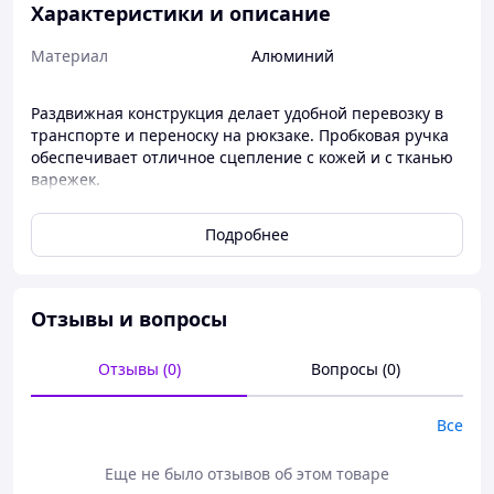
Характеристики и описание
Материал
Алюминий
Раздвижная конструкция делает удобной перевозку в
транспорте и переноску на рюкзаке. Пробковая ручка
обеспечивает отличное сцепление с кожей и с тканью
варежек.
Стропа на ручке позволяет надёжно удерживать палку
Подробнее
и предотвращает её потерю, на палку также очень
удобно опираться. Сочетание алюминиевого
основания и пластиковой опоры делает такие палки
"неломаемыми".
Отзывы и вопросы
Палки повышают устойчивость, разгружают мышцы и
суставы ног, а мышцы рук наоборот заставляют
Отзывы (0)
Вопросы (0)
работать.
Рекомендуется для любителей скандинавской ходьбы.
Все
Конструкция, материалы:
Еще не было отзывов об этом товаре
Телескопическая палка состоит из трех секций,