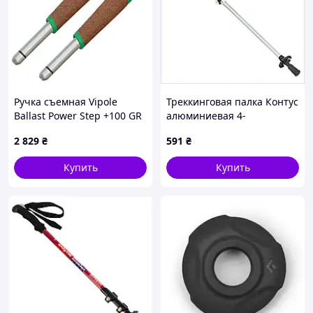
Ручка съемная Vipole
Треккинговая палка Контус
Ballast Power Step +100 GR
алюминиевая 4-
(NP18 08)
секционная для гор
2 829
₴
591
₴
23H820B39T
Купить
Купить