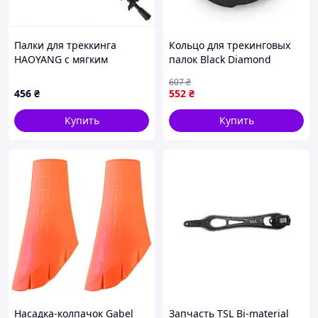
Палки для треккинга
Кольцо для трекинговых
HAOYANG с мягким
палок Black Diamond
неопреновым хватом,
Trekking Baskets 38 mm,
607
₴
9B0B31C091
Black 7936-VO
456
₴
552
₴
Купить
Купить
Насадка-колпачок Gabel
Запчасть TSL Bi-material