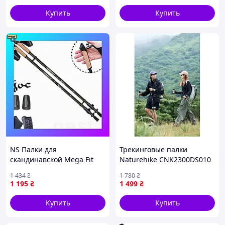
Купить
Купить
NS Палки для
Трекинговые палки
скандинавской Mega Fit
Naturehike CNK2300DS010
ходьбы PowerPlay 9105 Sisu
100 см Yellow 1шт
1 434
₴
1 780
₴
Black/Gold 80-135 см (пара)
1 195
₴
1 499
₴
Nes22/Q
Купить
Купить