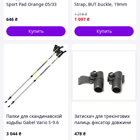
Sport Pad Orange 05/33
Strap, BUT buckle, 19mm
11mm (7905331305011)
Dark Grey/Ciment S {SFSE-
1 218
₴
MDR
piho}
646
₴
1 097
₴
Купить
Купить
Палки для скандинавской
Затискач для трекінгових
ходьбы Gabel Vario S-9.6
палиць фіксатор довжини
Lime (7008350530000)
18 мм пара Tramp Fast Lock
3 044
₴
478
₴
TRA-117 Black HA77T24771