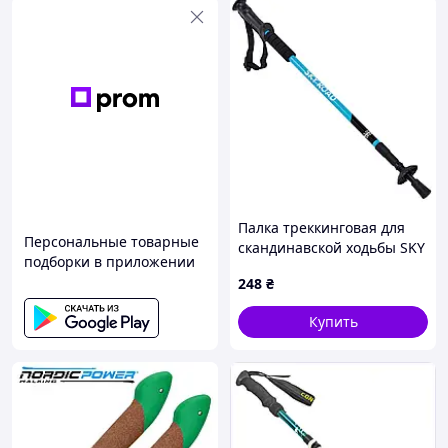
Палка треккинговая для
Персональные товарные
скандинавской ходьбы SKY
подборки в приложении
ROAD TY-5526 65-135см
248
₴
цвета в ассортименте
Купить