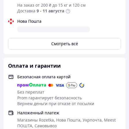
соединений вращением секций в обратном
На заказ от 200 ₴ до 15 кг и 120 см
направлении.
Доставка
9 - 11 августа
В качестве амортизатора (ANTISHOCK) использована
стальная пружина.
Нова Пошта
Допускается использование в качестве треккинговых
палок.
Смотреть всё
Длина палок для скандинавской ходьбы
определяется по формуле в зависимости от роста и
темпа ходьбы:
Низкий темп (группа «здоровье», человек
Оплата и гарантии
нетренированный или восстанавливающийся)
предпочтительна формула: рост × 0,66.
Безопасная оплата картой
Средний темп (группа «фитнес») – рост × 0,68.
Без переплат
Высокий темп (группа «спорт», человек
Prom гарантирует безопасность
тренированный) – рост × 0,7.
Вернем деньги при отказе от посылки
Значение можно смело округлять в любую сторону на
Наложенный платеж
1-2 см. При покупке в интернет-магазине
рекомендуется выбирать телескопические палки,
Магазины Rozetka, Нова Пошта, Укрпочта, Meest
которые можно настроить под любой рост.
ПОШТА, Самовывоз