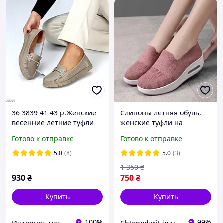
36 3839 41 43 р.Женские
Слипоны летняя обувь,
весенние летние туфли
женские туфли на
мокасины бежевого
платформе, текстильные
Готово к отправке
Готово к отправке
цвета, натуральная кожа
мокасины размер 41
розовые Код 68-1026
5.0
(8)
5.0
(3)
1 350
₴
930
₴
750
₴
Купить
Купить
100%
99%
Интернет-магазин "Гардеробчик"
Chtopodarit.in.ua-інтернет-магазин цікавих подарунків