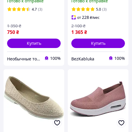
Готово к отправке
Готово к отправке
мокасины размер 41,
серые Код 68-1016
4.7
(3)
5.0
(3)
228
от
₴
/мес
1 350
₴
2 100
₴
750
₴
1 365
₴
Купить
Купить
100%
100%
Необычные товары
BezKabluka