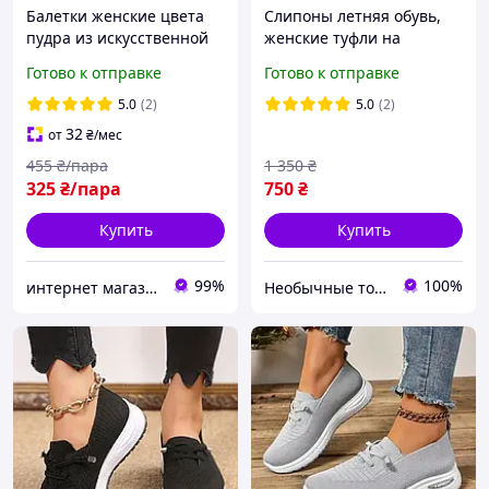
Балетки женские цвета
Слипоны летняя обувь,
пудра из искусственной
женские туфли на
кожи размер 39
платформе, текстильные
Готово к отправке
Готово к отправке
мокасины размер 40
розовые Код 68-1025
5.0
(2)
5.0
(2)
32
от
₴
/мес
455
₴/пара
1 350
₴
325
₴/пара
750
₴
Купить
Купить
99%
100%
интернет магазин ОПТИМАЛЬНЫЙ ВЫБОР
Необычные товары