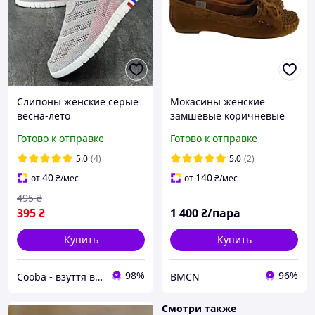
Слипоны женские серые
Мокасины женские
весна-лето
замшевые коричневые
Bata 36,37,38,39р.
Готово к отправке
Готово к отправке
5.0
(4)
5.0
(2)
40
140
от
₴
/мес
от
₴
/мес
495
₴
395
₴
1 400
₴/пара
Купить
Купить
98%
96%
Cooba - взуття від українського виробника
BMCN
Смотри также