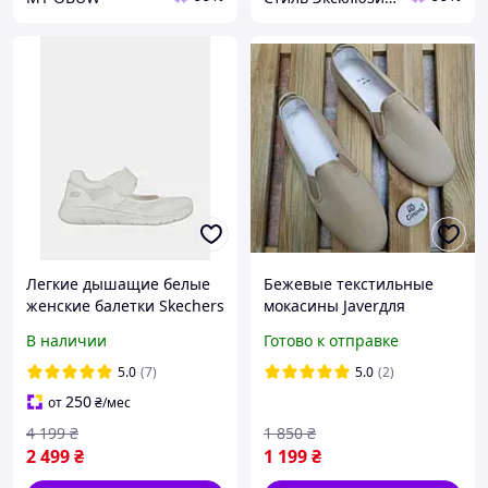
Легкие дышащие белые
Бежевые текстильные
женские балетки Skechers
мокасины Javerдля
(117105 WHT)
подростков, женщин,
В наличии
Готово к отправке
мужчин, оригинал
Испания
5.0
(7)
5.0
(2)
250
от
₴
/мес
4 199
₴
1 850
₴
2 499
₴
1 199
₴