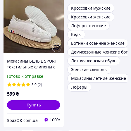
Кроссовки мужские
Кроссовки женские
Лоферы женские
Кеды
Ботинки осенние женские
Демисезонные женские боти
Летняя женская обувь
Мокасины БЕЛЫЕ SPORT
текстильные слипоны с
Женские слипоны
резиновым язычком
Готово к отправке
Мокасины летние женские
5.0
(2)
Лоферы
599
₴
Купить
100%
ЗразОК com.ua