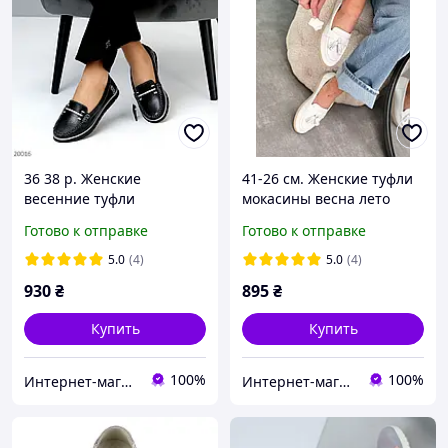
36 38 р. Женские
41-26 см. Женские туфли
весенние туфли
мокасины весна лето
мокасины на низком ходу
белого цвета,
Готово к отправке
Готово к отправке
черного цвета,
натуральная кожа
натуральная кожа
5.0
(4)
5.0
(4)
930
₴
895
₴
Купить
Купить
100%
100%
Интернет-магазин "Гардеробчик"
Интернет-магазин "Гардеробчик"