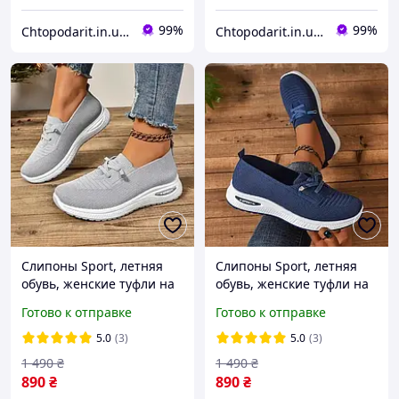
99%
99%
Chtopodarit.in.ua-інтернет-магазин цікавих подарунків
Chtopodarit.in.ua-інтернет-магазин цікавих подарунків
Слипоны Sport, летняя
Слипоны Sport, летняя
обувь, женские туфли на
обувь, женские туфли на
платформе, текстильные
платформе, текстильные
Готово к отправке
Готово к отправке
мокасины размер 41,
мокасины размер 38,
серые Код 00-0723
синие Код 00-0726
5.0
(3)
5.0
(3)
1 490
₴
1 490
₴
890
₴
890
₴