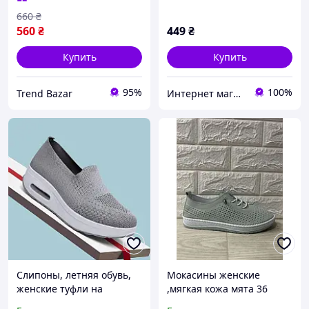
660
₴
560
₴
449
₴
Купить
Купить
95%
100%
Trend Bazar
Интернет магазин Феникс 24
Слипоны, летняя обувь,
Мокасины женские
женские туфли на
,мягкая кожа мята 36
платформе, текстильные
размеры Anna Lucci.