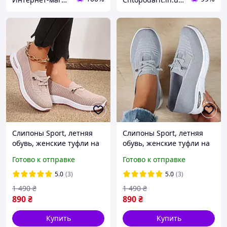
Слипоны Sport, летняя
Слипоны Sport, летняя
обувь, женские туфли на
обувь, женские туфли на
платформе, текстильные
платформе, текстильные
Готово к отправке
Готово к отправке
мокасины размер 42,
мокасины размер 40,
розовые Код 00-0717
серые Код 00-0722
5.0
(3)
5.0
(3)
1 490
₴
1 490
₴
890
₴
890
₴
Купить
Купить