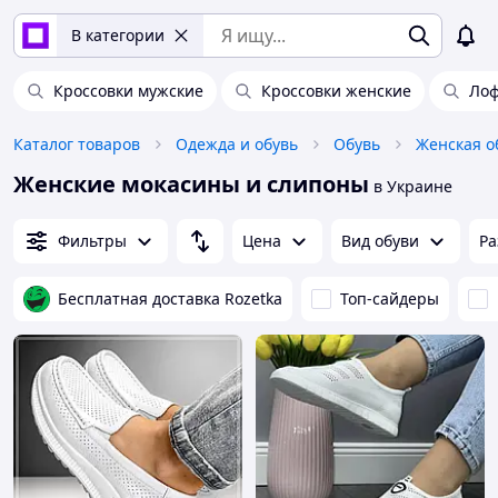
В категории
Кроссовки мужские
Кроссовки женские
Лоф
Каталог товаров
Одежда и обувь
Обувь
Женская о
Женские мокасины и слипоны
в Украине
Фильтры
Цена
Вид обуви
Ра
Бесплатная доставка Rozetka
Топ-сайдеры