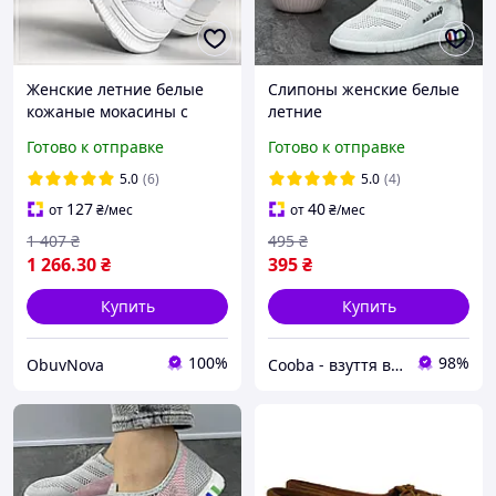
Женские летние белые
Слипоны женские белые
кожаные мокасины с
летние
перфорацией легкие
Готово к отправке
Готово к отправке
дышащие
5.0
(6)
5.0
(4)
127
40
от
₴
/мес
от
₴
/мес
1 407
₴
495
₴
1 266
.30
₴
395
₴
Купить
Купить
100%
98%
ObuvNova
Cooba - взуття від українського виробника