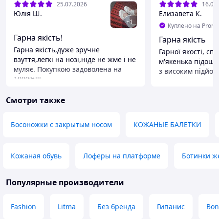
25.07.2026
16.07
Юлія Ш.
Елизавета К.
+
1
Куплено на Prom.
Гарна якість!
Гарна якість
Гарна якість,дуже зручне
Гарної якості, сп
взуття,легкі на нозі,ніде не жме і не
м'якенька підошв
муляє. Покупкою задоволена на
з високим підйом
1000%!!!
Преимущества
Преимущества
Гарна якість
Смотри также
Зручні,легкі
Недостатки
Недостатки
на п'ятці в серед
Поки не знайшла.
не пришито (пер
Босоножки с закрытым носом
КОЖАНЫЕ БАЛЕТКИ
але можна постав
проставочки чи 
Кожаная обувь
Лоферы на платформе
Ботинки ж
Популярные производители
Fashion
Litma
Без бренда
Гипанис
Bon