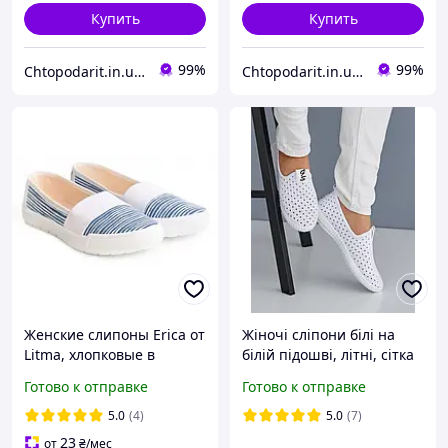
Купить
Купить
99%
99%
Chtopodarit.in.ua-інтернет-магазин цікавих подарунків
Chtopodarit.in.ua-інтернет-магазин цікавих подарунків
Женские слипоны Erica от
Жіночі сліпони білі на
Litma, хлопковые в
білій підошві, літні, сітка
полоску, легкие
текстиль, без шнурків,
Готово к отправке
Готово к отправке
перфорація,Гіпаніс
5.0
(4)
5.0
(7)
23
от
₴
/мес