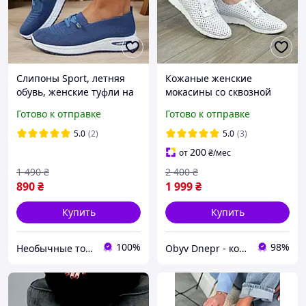
Слипоны Sport, летняя
Кожаные женские
обувь, женские туфли на
мокасины со сквозной
платформе, текстильные
перфорацией, цвет
Готово к отправке
Готово к отправке
мокасины размер 42,
белый. Размеры 36-41
синие Код 00-0730
5.0
(2)
5.0
(3)
200
от
₴
/мес
1 490
₴
2 400
₴
890
₴
1 999
₴
Купить
Купить
100%
98%
Необычные товары
Obyv Dnepr - кожаная обувь г. Днепр