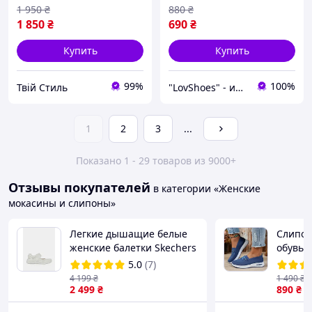
1 950
₴
880
₴
1 850
₴
690
₴
Купить
Купить
99%
100%
Твій Стиль
"LovShoes" - интернет-магазин женской обуви
1
2
3
...
Показано 1 - 29 товаров из 9000+
Отзывы покупателей
в категории «Женские
мокасины и слипоны»
Легкие дышащие белые
Слипон
женские балетки Skechers
обувь,
(117105 WHT)
платфо
5.0
(7)
мокаси
4 199
₴
1 490
₴
2 499
₴
синие 
890
₴