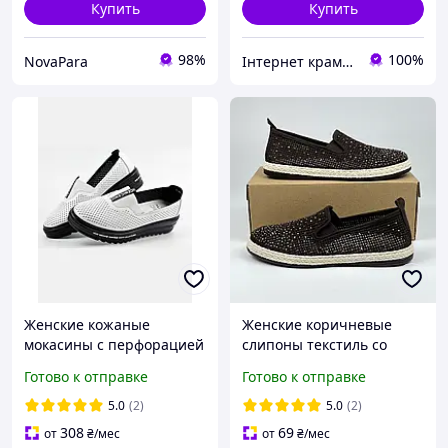
Купить
Купить
98%
100%
NovaPara
Інтернет крамничка "Nika Star"
Женские кожаные
Женские коричневые
мокасины с перфорацией
слипоны текстиль со
ALLSY
стразами подошва с
Готово к отправке
Готово к отправке
плетеным кантом
5.0
(2)
5.0
(2)
308
69
от
₴
/мес
от
₴
/мес