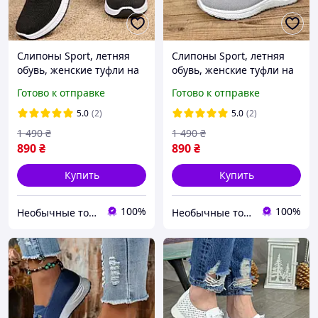
Слипоны Sport, летняя
Слипоны Sport, летняя
обувь, женские туфли на
обувь, женские туфли на
платформе, текстильные
платформе, текстильные
Готово к отправке
Готово к отправке
мокасины размер 42,
мокасины размер 41,
черные Код 00-0710
серые Код 00-0723
5.0
(2)
5.0
(2)
1 490
₴
1 490
₴
890
₴
890
₴
Купить
Купить
100%
100%
Необычные товары
Необычные товары