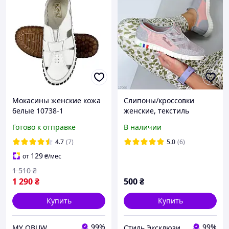
Мокасины женские кожа
Слипоны/кроссовки
белые 10738-1
женские, текстиль
Серый/Пудра
Готово к отправке
В наличии
36,37,38,39,40,41р
4.7
(7)
5.0
(6)
129
от
₴
/мес
1 510
₴
1 290
₴
500
₴
Купить
Купить
99%
99%
MY OBUW
Стиль Эксклюзив & 3B