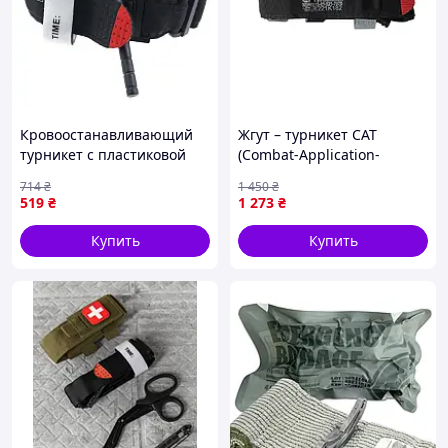
Кровоостанавливающий
Жгут – турникет CAT
турникет с пластиковой
(Combat-Application-
палочкой и липучкой
Tourniquet) Generation 7
714
₴
1 450
₴
38х95 см CAT
519
₴
1 273
₴
CombatApplicationTourniquet
DBUY Кровоспинний
Купить
Купить