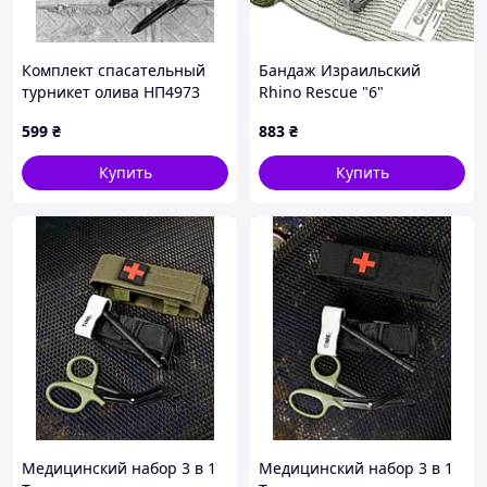
Комплект спасательный
Бандаж Израильский
турникет олива НП4973
Rhino Rescue "6"
компрессионный турникет
599
₴
883
₴
жгут
Купить
Купить
Медицинский набор 3 в 1
Медицинский набор 3 в 1