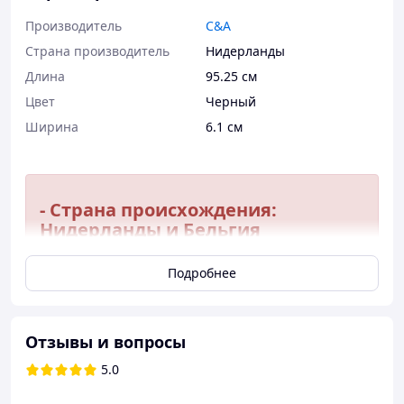
Производитель
C&A
Страна производитель
Нидерланды
Длина
95.25 см
Цвет
Черный
Ширина
6.1 см
- Страна происхождения:
Нидерланды и Бельгия
- сайт производителя
: https://specialmedics.com/en/pro
Подробнее
ducts/c-a-t-tourniquet-gen7/
Отзывы и вопросы
ТУРНИКЕТ БОЕВОГО ПРИМЕНЕНИЯ "С-А-
Т"
5.0
Самый быстрый, безопасный, эффективный