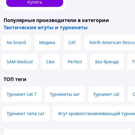
Купить
Популярные производители
в категории
Тактические жгуты и турникеты
No brand
Медика
CAT
North American Rescu
SAM Medical
C&A
Perfect
Без бренда
T
ТОП теги
Турникет cat 7
Турникеты кат
Турникет cat
C
Турникет типа сат
Жгут кровоостанавливающий турник